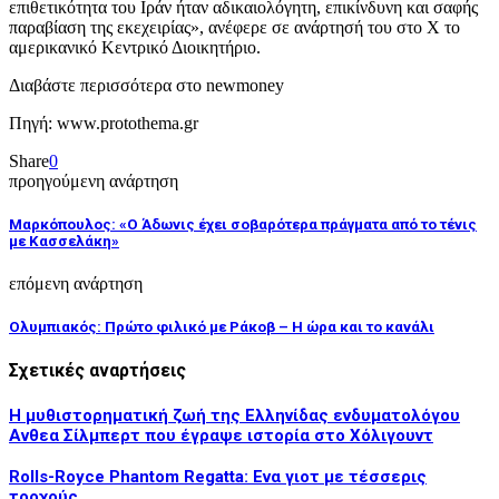
επιθετικότητα του Ιράν ήταν αδικαιολόγητη, επικίνδυνη και σαφής
παραβίαση της εκεχειρίας», ανέφερε σε ανάρτησή του στο X το
αμερικανικό Κεντρικό Διοικητήριο.
Διαβάστε περισσότερα στο newmoney
Πηγή: www.protothema.gr
Share
0
προηγούμενη ανάρτηση
Μαρκόπουλος: «Ο Άδωνις έχει σοβαρότερα πράγματα από το τένις
με Κασσελάκη»
επόμενη ανάρτηση
Ολυμπιακός: Πρώτο φιλικό με Ράκοβ – Η ώρα και το κανάλι
Σχετικές αναρτήσεις
Η μυθιστορηματική ζωή της Ελληνίδας ενδυματολόγου
Ανθεα Σίλμπερτ που έγραψε ιστορία στο Χόλιγουντ
Rolls-Royce Phantom Regatta: Ενα γιοτ με τέσσερις
τροχούς