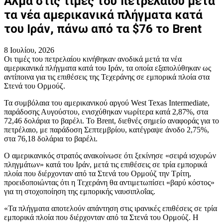
Άλμα στις τιμές του πετρελαίου μετά
τα νέα αμερικανικά πλήγματα κατά
του Ιράν, πάνω από τα $76 το Brent
8 Ιουλίου, 2026
Οι τιμές του πετρελαίου κινήθηκαν ανοδικά μετά τα νέα
αμερικανικά πλήγματα κατά του Ιράν, τα οποία εξαπολύθηκαν ως
αντίποινα για τις επιθέσεις της Τεχεράνης σε εμπορικά πλοία στα
Στενά του Ορμούζ.
Τα συμβόλαια του αμερικανικού αργού West Texas Intermediate,
παράδοσης Αυγούστου, ενισχύθηκαν νωρίτερα κατά 2,87%, στα
72,46 δολάρια το βαρέλι. Το Brent, διεθνές σημείο αναφοράς για το
πετρέλαιο, με παράδοση Σεπτεμβρίου, κατέγραψε άνοδο 2,75%,
στα 76,18 δολάρια το βαρέλι.
Ο αμερικανικός στρατός ανακοίνωσε ότι ξεκίνησε «σειρά ισχυρών
πληγμάτων» κατά του Ιράν, μετά τις επιθέσεις σε τρία εμπορικά
πλοία που διέρχονταν από τα Στενά του Ορμούζ την Τρίτη,
προειδοποιώντας ότι η Τεχεράνη θα αντιμετωπίσει «βαρύ κόστος»
για τη στοχοποίηση της εμπορικής ναυσιπλοΐας.
«Τα πλήγματα αποτελούν απάντηση στις ιρανικές επιθέσεις σε τρία
εμπορικά πλοία που διέρχονταν από τα Στενά του Ορμούζ. Η