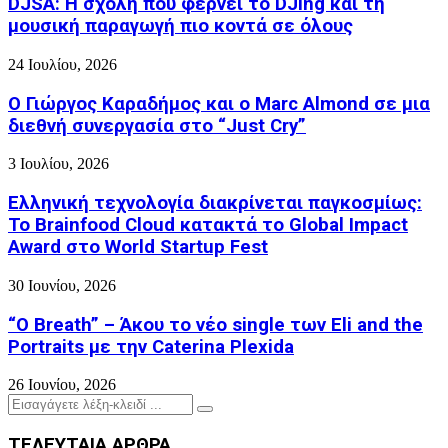
DJSA: Η σχολή που φέρνει το DJing και τη
μουσική παραγωγή πιο κοντά σε όλους
24 Ιουλίου, 2026
Ο Γιώργος Καραδήμος και ο Marc Almond σε μια
διεθνή συνεργασία στο “Just Cry”
3 Ιουλίου, 2026
Ελληνική τεχνολογία διακρίνεται παγκοσμίως:
Το Brainfood Cloud κατακτά το Global Impact
Award στο World Startup Fest
30 Ιουνίου, 2026
“O Breath” – Άκου το νέο single των Eli and the
Portraits με την Caterina Plexida
26 Ιουνίου, 2026
Search
Search
for:
ΤΕΛΕΥΤΑΙΑ ΑΡΘΡΑ