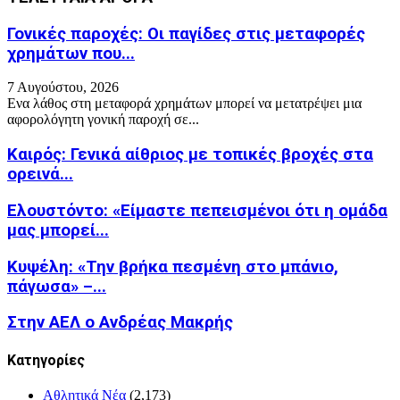
Γονικές παροχές: Οι παγίδες στις μεταφορές
χρημάτων που...
7 Αυγούστου, 2026
Ενα λάθος στη μεταφορά χρημάτων μπορεί να μετατρέψει μια
αφορολόγητη γονική παροχή σε...
Καιρός: Γενικά αίθριος με τοπικές βροχές στα
ορεινά...
Ελουστόντο: «Είμαστε πεπεισμένοι ότι η ομάδα
μας μπορεί...
Κυψέλη: «Την βρήκα πεσμένη στο μπάνιο,
πάγωσα» –...
Στην ΑΕΛ ο Ανδρέας Μακρής
Kατηγορίες
Αθλητικά Νέα
(2,173)