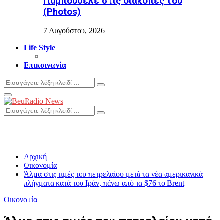
Γιαμπουσέλε στις διακοπές του
(Photos)
7 Αυγούστου, 2026
Life Style
Επικοινωνία
Search
Search
for:
Primary
Menu
Search
Search
for:
Αρχική
Οικονομία
Άλμα στις τιμές του πετρελαίου μετά τα νέα αμερικανικά
πλήγματα κατά του Ιράν, πάνω από τα $76 το Brent
Οικονομία