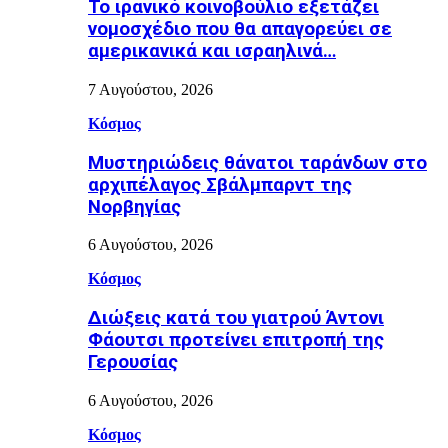
Το ιρανικό κοινοβούλιο εξετάζει
νομοσχέδιο που θα απαγορεύει σε
αμερικανικά και ισραηλινά…
7 Αυγούστου, 2026
Κόσμος
Μυστηριώδεις θάνατοι ταράνδων στο
αρχιπέλαγος Σβάλμπαρντ της
Νορβηγίας
6 Αυγούστου, 2026
Κόσμος
Διώξεις κατά του γιατρού Άντονι
Φάουτσι προτείνει επιτροπή της
Γερουσίας
6 Αυγούστου, 2026
Κόσμος