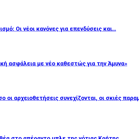
ισμό: Οι νέοι κανόνες για επενδύσεις και…
κή ασφάλεια με νέο καθεστώς για την Άμυνα»
 οι αρχειοθετήσεις συνεχίζονται, οι σκιές παρα
θέα στο απέραντο μπλε της νότιας Κρήτης