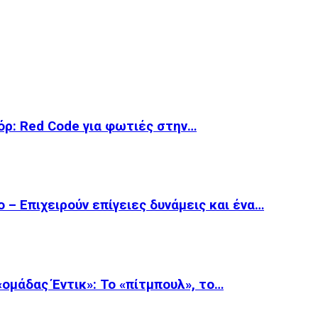
όρ: Red Code για φωτιές στην…
 – Επιχειρούν επίγειες δυνάμεις και ένα…
 «ομάδας Έντικ»: Το «πίτμπουλ», το…