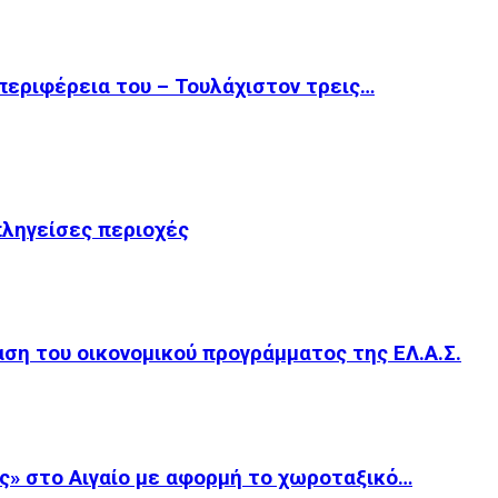
περιφέρεια του – Τουλάχιστον τρεις…
πληγείσες περιοχές
αση του οικονομικού προγράμματος της ΕΛ.Α.Σ.
ες» στο Αιγαίο με αφορμή το χωροταξικό…