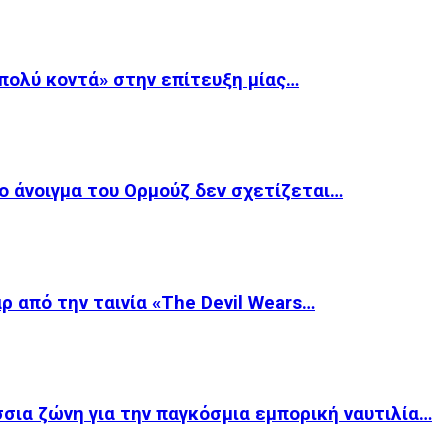
«πολύ κοντά» στην επίτευξη μίας…
ο άνοιγμα του Ορμούζ δεν σχετίζεται…
ρ από την ταινία «The Devil Wears…
σια ζώνη για την παγκόσμια εμπορική ναυτιλία…