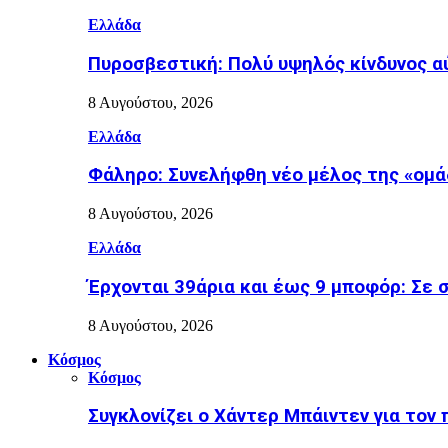
Ελλάδα
Πυροσβεστική: Πολύ υψηλός κίνδυνος αύ
8 Αυγούστου, 2026
Ελλάδα
Φάληρο: Συνελήφθη νέο μέλος της «ομά
8 Αυγούστου, 2026
Ελλάδα
Έρχονται 39άρια και έως 9 μποφόρ: Σε 
8 Αυγούστου, 2026
Κόσμος
Κόσμος
Συγκλονίζει ο Χάντερ Μπάιντεν για τον