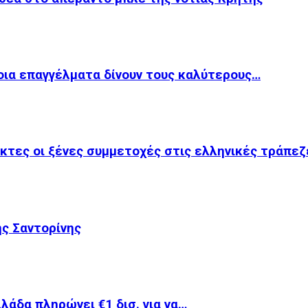
οια επαγγέλματα δίνουν τους καλύτερους…
κτες οι ξένες συμμετοχές στις ελληνικές τράπεζ
ης Σαντορίνης
λλάδα πληρώνει €1 δισ. για να…