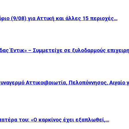
ριο (9/08) για Αττική και άλλες 15 περιοχές…
δας Έντικ» – Συμμετείχε σε ξυλοδαρμούς επιχειρ
συναγερμό Αττικοιβοιωτία, Πελοπόννησος, Αιγαίο 
 πατέρα του: «Ο καρκίνος έχει εξαπλωθεί,…