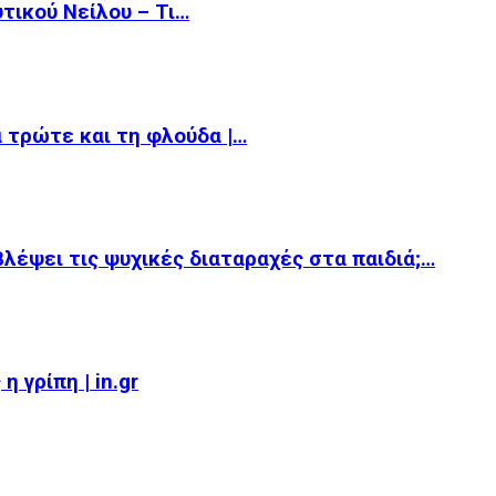
υτικού Νείλου – Τι…
α τρώτε και τη φλούδα |…
βλέψει τις ψυχικές διαταραχές στα παιδιά;…
 γρίπη | in.gr