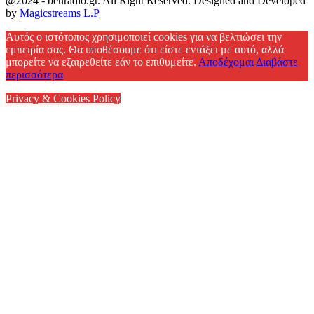
@2024 - beuradio.gr. All Right Reserved. Designed and Developed
by
Magicstreams L.P
Facebook
Αυτός ο ιστότοπος χρησιμοποιεί cookies για να βελτιώσει την
εμπειρία σας. Θα υποθέσουμε ότι είστε εντάξει με αυτό, αλλά
μπορείτε να εξαιρεθείτε εάν το επιθυμείτε.
Αποδέχομαι
Διαβάστε
περισσότερα
Privacy & Cookies Policy