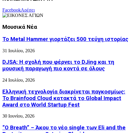
Facebook
Αρέσει
Μουσικά Νέα
Το Metal Hammer γιορτάζει 500 τεύχη ιστορίας
31 Ιουλίου, 2026
DJSA: Η σχολή που φέρνει το DJing και τη
μουσική παραγωγή πιο κοντά σε όλους
24 Ιουλίου, 2026
Ελληνική τεχνολογία διακρίνεται παγκοσμίως:
Το Brainfood Cloud κατακτά το Global Impact
Award στο World Startup Fest
30 Ιουνίου, 2026
“O Breath” – Άκου το νέο single των Eli and the