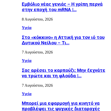
Εµβόλιο νέας γενιάς – Η γρίπη περνά
στην εποχή του mRNA |…
8 Αυγούστου, 2026
Υγεία
Στο «κόκκινο» η Αττική για τον ιό του
Δυτικού Νείλου – Τι…
7 Αυγούστου, 2026
Υγεία
Σας αρέσει το καρπούζι; Μην ξεχνάτε
να τρώτε και τη φλούδα |…
7 Αυγούστου, 2026
Υγεία
Μπορεί μια εφαρμογή για κινητό να
προβλέψει τις ψυχικές διαταραχές