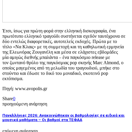
Έτσι, ίσως για πρώτη φορά στην ελληνική δισκογραφία, ένα
πρωτότυπο ελληνικό τραγούδι συστήνεται σχεδόν ταυτόχρονα σε
δύο εντελώς διαφορετικές, αυτοτελείς εκδοχές. Πρώτα με το
τίτλο «Να Κλαις» με τη συμμετοχή και τη καθηλωτική ερμηνεία
της Ελεωνόρας Ζουγανέλη και μέσα σε ελάχιστες εβδομάδες
μία αμιγώς διεθνής μπαλάντα – ένα παγκόσμιο release με
τον ζωντανό θρύλο της παγκόσμιας pop σκηνής Marc Almond, o
οποίος μαγεμένος από τη μελωδία του τραγουδιού, μπήκε στο
στούντιο και έδωσε το δικό του μοναδικό, σκοτεινό pop
εκτόπισμα.
Πηγή: www.avopolis.gr
Share
0
προηγούμενη ανάρτηση
Πανελλήνιες 2026: Ανακοινώθηκαν οι βαθμολογίες σε ειδικά και
μουσικά μαθήματα – Οι βαθμοί στα ΤΕΦΑΑ
επόμενη ανάρτηση