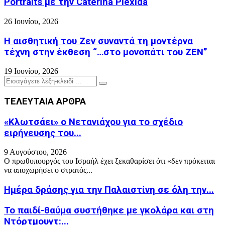
Portraits με την Caterina Plexida
26 Ιουνίου, 2026
Η αισθητική του Ζεν συναντά τη μοντέρνα
τέχνη στην έκθεση “…στο μονοπάτι του ΖΕΝ”
19 Ιουνίου, 2026
Search
Search
for:
ΤΕΛΕΥΤΑΙΑ ΑΡΘΡΑ
«Κλωτσάει» ο Νετανιάχου για το σχέδιο
ειρήνευσης του...
9 Αυγούστου, 2026
Ο πρωθυπουργός του Ισραήλ έχει ξεκαθαρίσει ότι «δεν πρόκειται
να αποχωρήσει ο στρατός...
Ημέρα δράσης για την Παλαιστίνη σε όλη την...
Το παιδί-θαύμα συστήθηκε με γκολάρα και στη
Ντόρτμουντ:...