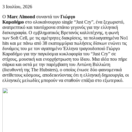
3 Ιουλίου, 2026
Ο
Marc Almond
συναντά τον
Γιώργο
Καραδήμο
στο ολοκαίνουργιο single “Just Cry”, ένα ξεχωριστό,
ανατρεπτικό και ταυτόχρονα σπάνιο γεγονός για την ελληνική
δισκογραφία. Ο εμβληματικός Βρετανός καλλιτέχνης, η φωνή
των Soft Cell, με τις αμέτρητες διακρίσεις, τα πολυαγαπημένα No1
hits και με πάνω από 38 εκατομμύρια πωλήσεις δίσκων ενώνει τις
δυνάμεις του με τον αγαπημένο Έλληνα τραγουδοποιό Γιώργο
Καραδήμο για την παγκόσμια κυκλοφορία του “Just Cry” σε
στίχους, μουσική και ενορχήστρωση του ίδιου. Mια ιδέα που πήρε
σάρκα και οστά με την παρέμβαση του Αντώνη Βιλλιώτη
(διευθυντή της The Hubsters), ο οποίος ένωσε δύο φαινομενικά
αντίθετους κόσμους, αποδεικνύοντας ότι η ελληνική δημιουργία, οι
ελληνικές μελωδίες μπορούν να σταθούν επάξια στο εξωτερικό.