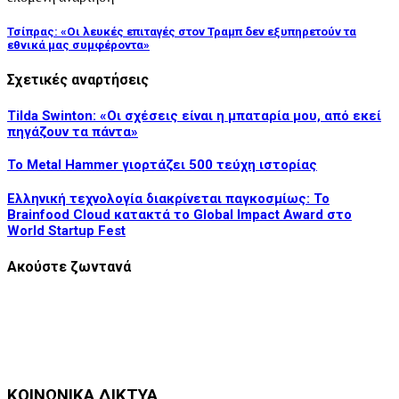
Τσίπρας: «Οι λευκές επιταγές στον Τραμπ δεν εξυπηρετούν τα
εθνικά μας συμφέροντα»
Σχετικές αναρτήσεις
Tilda Swinton: «Οι σχέσεις είναι η μπαταρία μου, από εκεί
πηγάζουν τα πάντα»
Το Metal Hammer γιορτάζει 500 τεύχη ιστορίας
Ελληνική τεχνολογία διακρίνεται παγκοσμίως: Το
Brainfood Cloud κατακτά το Global Impact Award στο
World Startup Fest
Ακούστε ζωντανά
ΚΟΙΝΩΝΙΚΑ ΔΙΚΤΥΑ