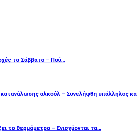
οχές το Σάββατο – Πού…
ω κατανάλωσης αλκοόλ – Συνελήφθη υπάλληλος κ
ξει το θερμόμετρο – Ενισχύονται τα…