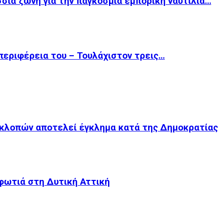
σια ζώνη για την παγκόσμια εμπορική ναυτιλία…
περιφέρεια του – Τουλάχιστον τρεις…
κλοπών αποτελεί έγκλημα κατά της Δημοκρατίας
 φωτιά στη Δυτική Αττική