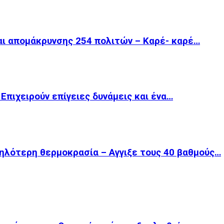
ι απομάκρυνσης 254 πολιτών – Καρέ- καρέ…
πιχειρούν επίγειες δυνάμεις και ένα…
ηλότερη θερμοκρασία – Αγγιξε τους 40 βαθμούς…