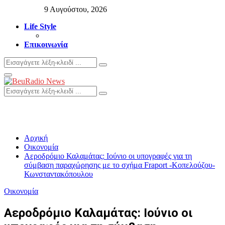
9 Αυγούστου, 2026
Life Style
Επικοινωνία
Search
Search
for:
Primary
Menu
Search
Search
for:
Αρχική
Οικονομία
Αεροδρόμιο Καλαμάτας: Ιούνιο οι υπογραφές για τη
σύμβαση παραχώρησης με το σχήμα Fraport -Κοπελούζου-
Κωνσταντακόπουλου
Οικονομία
Αεροδρόμιο Καλαμάτας: Ιούνιο οι