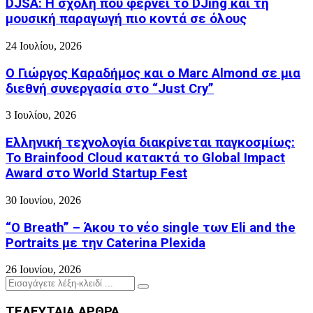
DJSA: Η σχολή που φέρνει το DJing και τη
μουσική παραγωγή πιο κοντά σε όλους
24 Ιουλίου, 2026
Ο Γιώργος Καραδήμος και ο Marc Almond σε μια
διεθνή συνεργασία στο “Just Cry”
3 Ιουλίου, 2026
Ελληνική τεχνολογία διακρίνεται παγκοσμίως:
Το Brainfood Cloud κατακτά το Global Impact
Award στο World Startup Fest
30 Ιουνίου, 2026
“O Breath” – Άκου το νέο single των Eli and the
Portraits με την Caterina Plexida
26 Ιουνίου, 2026
Search
Search
for:
ΤΕΛΕΥΤΑΙΑ ΑΡΘΡΑ