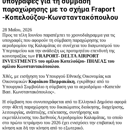
υπογραφές για τη σύμβαση
παραχώρησης με το σχήμα Fraport
-Κοπελούζου-Κωνσταντακόπουλου
28 Μαΐου, 2026
Προς τα τέλη Ιουνίου παραπέμπει το χρονοδιάγραμμα για τις
υπογραφές που αφορούν τη σύμβαση παραχώρησης του
αεροδρομίου της Καλαμάτας σε συνέχεια του διαγωνισμού του
Υπερταμείου και την ανάδειξη ως προτιμητέου επενδυτή της
κοινοπραξίας των
FRAPORT- DELTA AIRPORT
INVESTMENTS του ομίλου Κοπελούζου- ΠΗΛΕΑΣ του
ομίλου Κωνσταντακόπουλου
.
Χθές, με εισήγηση του Υπουργού Εθνικής Οικονομίας και
Οικονομικών
Κυριάκου Πιερρακάκη
, εγκρίθηκε από το
Υπουργικό Συμβούλιο η σύμβαση για το αεροδρόμιο «Καπετάν
Βασ. Κωνσταντακόπουλος».
Η σύμβαση που συνυπογράφεται από το Ελληνικό Δημόσιο αφορά
στην 40ετή παραχώρηση του δικαιώματος διοίκησης, διαχείρισης,
λειτουργίας, ανάπτυξης, επέκτασης, συντήρησης και
εκμετάλλευσης του Διεθνούς Αεροδρομίου Καλαμάτας, το οποίο
στο πρώτο τετράμηνο του 2026 έχει ενισχύσει την επιβατική του
κίνηση και δή την κίνηση από το εξωτερικό.