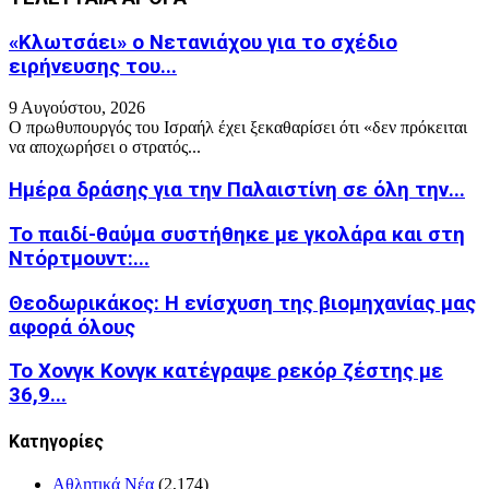
«Κλωτσάει» ο Νετανιάχου για το σχέδιο
ειρήνευσης του...
9 Αυγούστου, 2026
Ο πρωθυπουργός του Ισραήλ έχει ξεκαθαρίσει ότι «δεν πρόκειται
να αποχωρήσει ο στρατός...
Ημέρα δράσης για την Παλαιστίνη σε όλη την...
Το παιδί-θαύμα συστήθηκε με γκολάρα και στη
Ντόρτμουντ:...
Θεοδωρικάκος: Η ενίσχυση της βιομηχανίας μας
αφορά όλους
Το Χονγκ Κονγκ κατέγραψε ρεκόρ ζέστης με
36,9...
Kατηγορίες
Αθλητικά Νέα
(2,174)