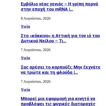
Εµβόλιο νέας γενιάς – Η γρίπη περνά
στην εποχή του mRNA |…
8 Αυγούστου, 2026
Υγεία
Στο «κόκκινο» η Αττική για τον ιό του
Δυτικού Νείλου – Τι…
7 Αυγούστου, 2026
Υγεία
Σας αρέσει το καρπούζι; Μην ξεχνάτε
να τρώτε και τη φλούδα |…
7 Αυγούστου, 2026
Υγεία
Μπορεί μια εφαρμογή για κινητό να
προβλέψει τις ψυχικές διαταραχές