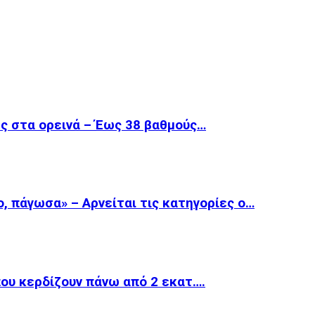
ές στα ορεινά – Έως 38 βαθμούς…
, πάγωσα» – Αρνείται τις κατηγορίες ο…
 που κερδίζουν πάνω από 2 εκατ….