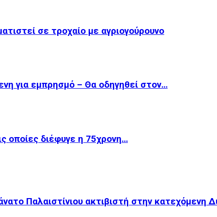
ματιστεί σε τροχαίο με αγριογούρουνο
ενη για εμπρησμό – Θα οδηγηθεί στον…
ις οποίες διέφυγε η 75χρονη…
θάνατο Παλαιστίνιου ακτιβιστή στην κατεχόμενη Δ