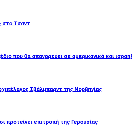
ς στο Τσαντ
χέδιο που θα απαγορεύει σε αμερικανικά και ισραη
ρχιπέλαγος Σβάλμπαρντ της Νορβηγίας
σι προτείνει επιτροπή της Γερουσίας