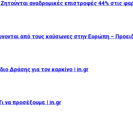
 Ζητούνται αναδρομικές επιστροφές 44% στις φ
ώνονται από τους καύσωνες στην Ευρώπη – Προει
ιο Δράσης για τον καρκίνο | in.gr
 να προσέξουμε | in.gr