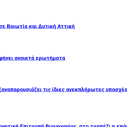
ε Βοιωτία και Δυτική Αττική
αφήνει ανοικτά ερωτήματα
 ξαναπαρουσιάζει τις ίδιες ανεκπλήρωτες υποσχέ
ρνητική Επιτροπή Βιομηχανίας, στο τραπέζι η επ