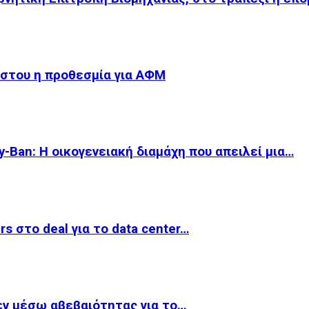
ύστου η προθεσμία για ΑΦΜ
-Ban: Η οικογενειακή διαμάχη που απειλεί μια…
rs στο deal για το data center…
εν μέσω αβεβαιότητας για το…