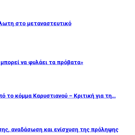
άλωτη στο μεταναστευτικό
 μπορεί να φυλάει τα πρόβατα»
ό το κόμμα Καρυστιανού – Κριτική για τη…
ης, αναδάσωση και ενίσχυση της πρόληψης