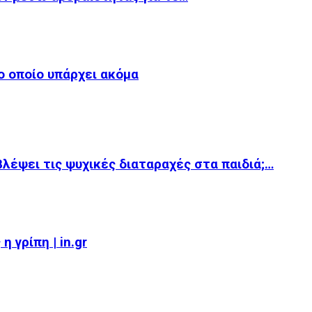
το οποίο υπάρχει ακόμα
βλέψει τις ψυχικές διαταραχές στα παιδιά;…
 γρίπη | in.gr