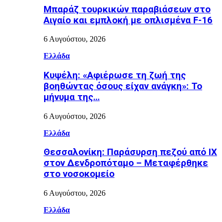
Μπαράζ τουρκικών παραβιάσεων στο
Αιγαίο και εμπλοκή με οπλισμένα F-16
6 Αυγούστου, 2026
Ελλάδα
Κυψέλη: «Αφιέρωσε τη ζωή της
βοηθώντας όσους είχαν ανάγκη»: Το
μήνυμα της…
6 Αυγούστου, 2026
Ελλάδα
Θεσσαλονίκη: Παράσυρση πεζού από ΙΧ
στον Δενδροπόταμο – Μεταφέρθηκε
στο νοσοκομείο
6 Αυγούστου, 2026
Ελλάδα