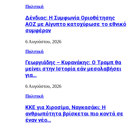
Πολιτική
Δένδιας: Η Συμφωνία Οριοθέτησης
ΑΟΖ με Αίγυπτο κατοχύρωσε το εθνικό
συμφέρον
6 Αυγούστου, 2026
Πολιτική
Γεωργιάδης – Κυρανάκης: Ο Τραμπ θα
μείνει στην Ιστορία εάν μεσολαβήσει
για…
6 Αυγούστου, 2026
Πολιτική
ΚΚΕ για Χιροσίμα, Ναγκασάκι: Η
ανθρωπότητα βρίσκεται πιο κοντά σε
έναν νέο…