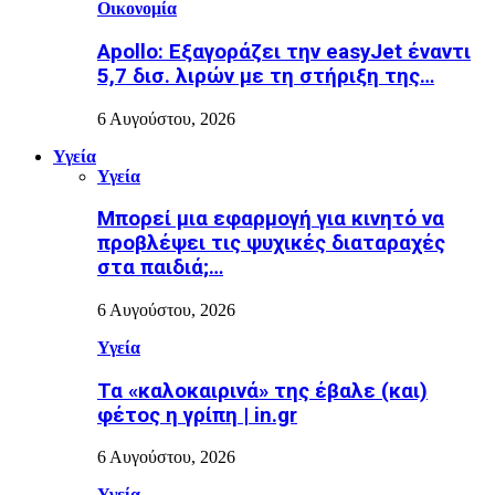
Οικονομία
Apollo: Εξαγοράζει την easyJet έναντι
5,7 δισ. λιρών με τη στήριξη της…
6 Αυγούστου, 2026
Υγεία
Υγεία
Μπορεί μια εφαρμογή για κινητό να
προβλέψει τις ψυχικές διαταραχές
στα παιδιά;…
6 Αυγούστου, 2026
Υγεία
Τα «καλοκαιρινά» της έβαλε (και)
φέτος η γρίπη | in.gr
6 Αυγούστου, 2026
Υγεία