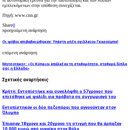
Η αστυνομική έρευνα για την ταυτοποίηση και των λοιπών
εμπλεκόμενων στην υπόθεση συνεχίζεται.
Πηγή: www.cnn.gr
Share
0
προηγούμενη ανάρτηση
Οι φόβοι επιβεβαιώθηκαν: Υπέστη ρήξη αχιλλείου Γκαρούμπα!
επόμενη ανάρτηση
Μητσοτάκης: «Οι Κύπριοι επέλεξαν τη σταθερότητα, σταθερά δίπλα
σας η Ελλάδα»
Σχετικές αναρτήσεις
Κρήτη: Εντοπίστηκε και συνελήφθη ο 57χρονος που
επιτέθηκε με ψαλίδι για πρόβατα σε συγχωριανό του
Εντοπίστηκαν οι δύο πεζοπόροι που αγνοούνταν στον
Όλυμπο
Έπιασαν 18χρονο και 20χρονο τη στιγμή που θα άρπαζαν
10.000 ευρώ από γυναίκα στον Βόλο