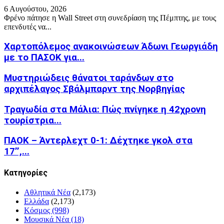
6 Αυγούστου, 2026
Φρένο πάτησε η Wall Street στη συνεδρίαση της Πέμπτης, με τους
επενδυτές να...
Χαρτοπόλεμος ανακοινώσεων Άδωνι Γεωργιάδη
με το ΠΑΣΟΚ για...
Μυστηριώδεις θάνατοι ταράνδων στο
αρχιπέλαγος Σβάλμπαρντ της Νορβηγίας
Τραγωδία στα Μάλια: Πώς πνίγηκε η 42χρονη
τουρίστρια...
ΠΑΟΚ – Άντερλεχτ 0-1: Δέχτηκε γκολ στα
17’’,...
Kατηγορίες
Αθλητικά Νέα
(2,173)
Ελλάδα
(2,173)
Κόσμος
(998)
Μουσικά Νέα
(18)