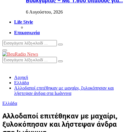
Βουλγαρίας – Με 1.600 οπαδούς για…
6 Αυγούστου, 2026
Life Style
Επικοινωνία
Search
Search
for:
Primary
Menu
Search
Search
for:
Αρχική
Ελλάδα
Αλλοδαποί επιτέθηκαν με μαχαίρι, ξυλοκόπησαν και
λήστεψαν άνδρα στα Ιωάννινα
Ελλάδα
Αλλοδαποί επιτέθηκαν με μαχαίρι,
ξυλοκόπησαν και λήστεψαν άνδρα