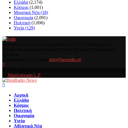
Ελλάδα
(2,174)
Κόσμος
(1,001)
Μουσικά Νέα
(18)
Οικονομία
(2,091)
Πολιτική
(1,696)
Υγεία
(129)
Διάβασε τώρα όλα τα τελευταία νέα από την Ελλάδα και τον
Κόσμο και ενημερώσου άμεσα για τις πρόσφατες ειδήσεις και
εξελίξεις!
Επικοινωνήστε μαζί μας:
info@beuradio.gr
Facebook
@2024 - beuradio.gr. All Right Reserved. Designed and Developed
by
Magicstreams L.P
Facebook
Αρχική
Ελλάδα
Κόσμος
Πολιτική
Οικονομία
Υγεία
Αθλητικά Νέα