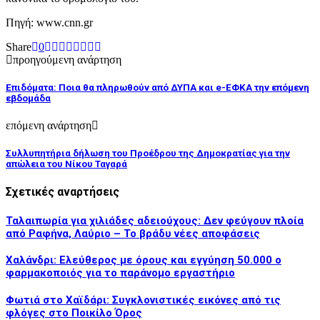
Πηγή: www.cnn.gr
Share
0
προηγούμενη ανάρτηση
Επιδόματα: Ποια θα πληρωθούν από ΔΥΠΑ και e-ΕΦΚΑ την επόμενη
εβδομάδα
επόμενη ανάρτηση
Συλλυπητήρια δήλωση του Προέδρου της Δημοκρατίας για την
απώλεια του Νίκου Ταγαρά
Σχετικές αναρτήσεις
Ταλαιπωρία για χιλιάδες αδειούχους: Δεν φεύγουν πλοία
από Ραφήνα, Λαύριο – Το βράδυ νέες αποφάσεις
Χαλάνδρι: Ελεύθερος με όρους και εγγύηση 50.000 ο
φαρμακοποιός για το παράνομο εργαστήριο
Φωτιά στο Χαϊδάρι: Συγκλονιστικές εικόνες από τις
φλόγες στο Ποικίλο Όρος