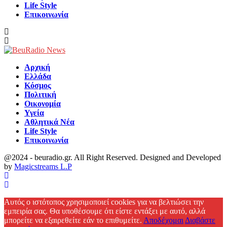
Life Style
Επικοινωνία
Αρχική
Ελλάδα
Κόσμος
Πολιτική
Οικονομία
Υγεία
Αθλητικά Νέα
Life Style
Επικοινωνία
@2024 - beuradio.gr. All Right Reserved. Designed and Developed
by
Magicstreams L.P
Facebook
Αυτός ο ιστότοπος χρησιμοποιεί cookies για να βελτιώσει την
εμπειρία σας. Θα υποθέσουμε ότι είστε εντάξει με αυτό, αλλά
μπορείτε να εξαιρεθείτε εάν το επιθυμείτε.
Αποδέχομαι
Διαβάστε