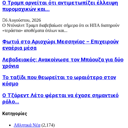
Ο Τραμπ αρνείται ότι αντιμετωπίζει έλλειψη
πυρομαχικών και...
6 Αυγούστου, 2026
Ο Ντόναλντ Τραμπ διαβεβαίωσε σήμερα ότι οι ΗΠΑ διατηρούν
«τεράστια» αποθέματα όπλων και...
Φωτιά στο Αριοχώρι Μεσσηνίας – Επιχειρούν
εναέρια μέσα
Λεβαδειακός: Ανακοίνωσε τον Μπάουζα για δύο
χρόνια
Το ταξίδι που θεωρείται το ωραιότερο στον
κόσμο
Ο Τζάρεντ Λέτο φέρεται να έχασε σημαντικό
ρόλο...
Kατηγορίες
Αθλητικά Νέα
(2,174)