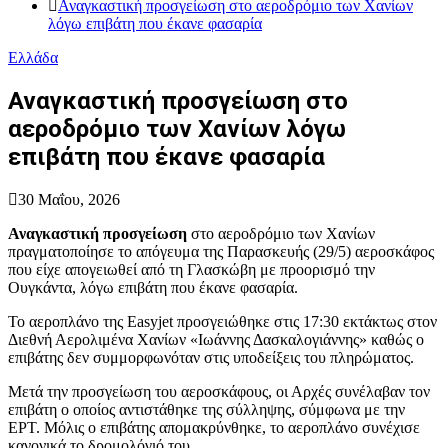
Αναγκαστική προσγείωση στο αεροδρόμιο των Χανίων
λόγω επιβάτη που έκανε φασαρία
Ελλάδα
Αναγκαστική προσγείωση στο
αεροδρόμιο των Χανίων λόγω
επιβάτη που έκανε φασαρία
30 Μαΐου, 2026
Αναγκαστική προσγείωση
στο αεροδρόμιο των Χανίων
πραγματοποίησε το απόγευμα της Παρασκευής (29/5) αεροσκάφος
που είχε απογειωθεί από τη Γλασκώβη με προορισμό την
Ουγκάντα, λόγω επιβάτη που έκανε φασαρία.
Το αεροπλάνο της Easyjet προσγειώθηκε στις 17:30 εκτάκτως στον
Διεθνή Αερολιμένα Χανίων «Ιωάννης Δασκαλογιάννης» καθώς ο
επιβάτης δεν συμμορφωνόταν στις υποδείξεις του πληρώματος.
Μετά την προσγείωση του αεροσκάφους, οι Αρχές συνέλαβαν τον
επιβάτη ο οποίος αντιστάθηκε της σύλληψης, σύμφωνα με την
ΕΡΤ. Μόλις ο επιβάτης απομακρύνθηκε, το αεροπλάνο συνέχισε
κανονικά το δρομολόγιό του.