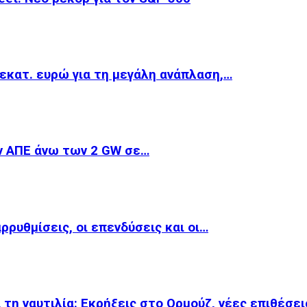
εκατ. ευρώ για τη μεγάλη ανάπλαση,…
ν ΑΠΕ άνω των 2 GW σε…
αρρυθμίσεις, οι επενδύσεις και οι…
 τη ναυτιλία: Εκρήξεις στο Ορμούζ, νέες επιθέσε