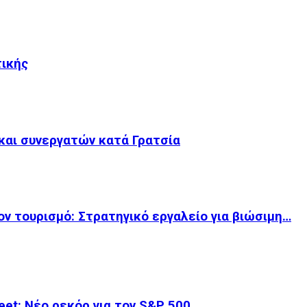
τικής
 και συνεργατών κατά Γρατσία
ον τουρισμό: Στρατηγικό εργαλείο για βιώσιμη…
et: Νέο ρεκόρ για τον S&P 500