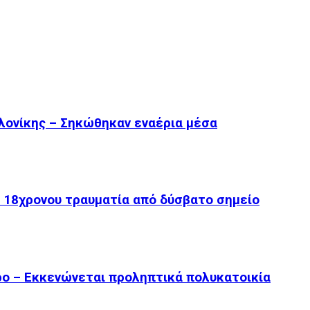
λονίκης – Σηκώθηκαν εναέρια μέσα
 18χρονου τραυματία από δύσβατο σημείο
ο – Εκκενώνεται προληπτικά πολυκατοικία