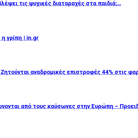
βλέψει τις ψυχικές διαταραχές στα παιδιά;…
 γρίπη | in.gr
 Ζητούνται αναδρομικές επιστροφές 44% στις φ
ώνονται από τους καύσωνες στην Ευρώπη – Προει