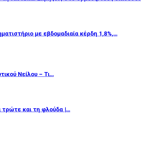
ηματιστήριο με εβδομαδιαία κέρδη 1,8%,…
υτικού Νείλου – Τι…
α τρώτε και τη φλούδα |…