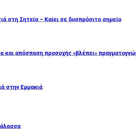
ιά στη Σητεία – Καίει σε δυσπρόσιτο σημείο
τα και απόσπαση προσοχής «βλέπει» πραγματογν
ιά στην Ερμακιά
Θάλασσα