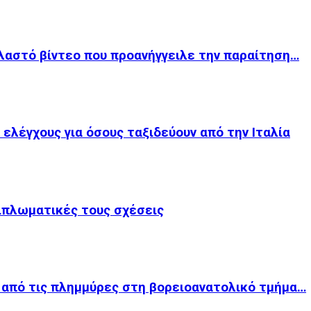
λαστό βίντεο που προανήγγειλε την παραίτηση…
 ελέγχους για όσους ταξιδεύουν από την Ιταλία
ιπλωματικές τους σχέσεις
ί από τις πλημμύρες στη βορειοανατολικό τμήμα…