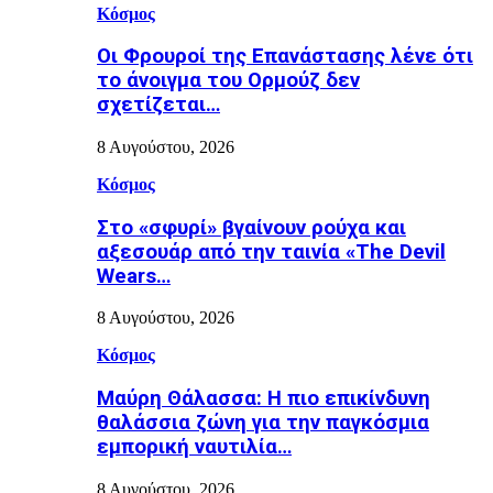
Κόσμος
Οι Φρουροί της Επανάστασης λένε ότι
το άνοιγμα του Ορμούζ δεν
σχετίζεται…
8 Αυγούστου, 2026
Κόσμος
Στο «σφυρί» βγαίνουν ρούχα και
αξεσουάρ από την ταινία «The Devil
Wears…
8 Αυγούστου, 2026
Κόσμος
Μαύρη Θάλασσα: Η πιο επικίνδυνη
θαλάσσια ζώνη για την παγκόσμια
εμπορική ναυτιλία…
8 Αυγούστου, 2026