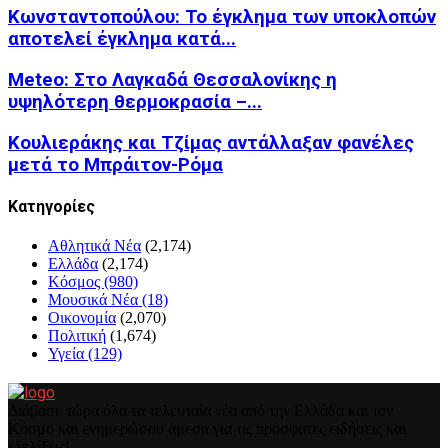
Κωνσταντοπούλου: Το έγκλημα των υποκλοπών
αποτελεί έγκλημα κατά...
Meteo: Στο Λαγκαδά Θεσσαλονίκης η
υψηλότερη θερμοκρασία –...
Κουλιεράκης και Τζίμας αντάλλαξαν φανέλες
μετά το Μπράιτον-Ρόμα
Kατηγορίες
Αθλητικά Νέα
(2,174)
Ελλάδα
(2,174)
Κόσμος
(980)
Μουσικά Νέα
(18)
Οικονομία
(2,070)
Πολιτική
(1,674)
Υγεία
(129)
Διάβασε τώρα όλα τα τελευταία νέα από την Ελλάδα και τον
Κόσμο και ενημερώσου άμεσα για τις πρόσφατες ειδήσεις και
εξελίξεις!