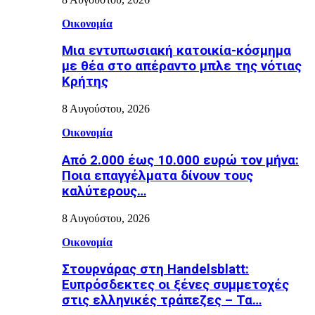
Οικονομία
Μια εντυπωσιακή κατοικία-κόσμημα
με θέα στο απέραντο μπλε της νότιας
Κρήτης
8 Αυγούστου, 2026
Οικονομία
Από 2.000 έως 10.000 ευρώ τον μήνα:
Ποια επαγγέλματα δίνουν τους
καλύτερους…
8 Αυγούστου, 2026
Οικονομία
Στουρνάρας στη Handelsblatt:
Ευπρόσδεκτες οι ξένες συμμετοχές
στις ελληνικές τράπεζες – Τα…