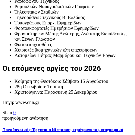
Ραδιοφώνου Τεχνικούς
Ρυμουλκών Ναυαγοσωστικών Γραφείων
Τηλεοπτικών Σταθμών
Τηλεοράσεως τεχνικούς Β. Ελλάδος
Τυπογράφους Επαρχ. Εφημερίδων
Φορτοεκφορτοτές Ημερήσιων Εφημερίδων
Φροντιστηρίων Μέσης Ανώτερης, Ανώτατης Εκπαίδευσης,
και Ξένων Γλωσσών
Φωτοστοιχειοθέτες
Χειριστές βιομηχανικών κλπ επιχειρήσεων
Λατομείων Πέτρας-Μαρμάρου και Τεχνικών Έργων
Οι επόμενες αργίες του 2026
Κοίμηση της Θεοτόκου: Σάββατο 15 Αυγούστου
28η Οκτωβρίου: Τετάρτη
Χριστούγεννα: Παρασκευή 25 Δεκεμβρίου
Πηγή: www.cnn.gr
Share
0
προηγούμενη ανάρτηση
Παναθηναϊκός: Έρχεται ο Νίστρουπ, «τρέχουν» τα μεταγραφικά