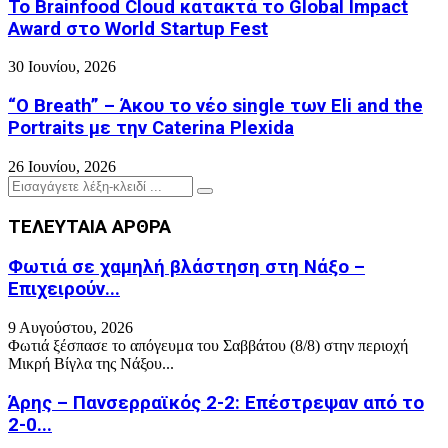
Το Brainfood Cloud κατακτά το Global Impact
Award στο World Startup Fest
30 Ιουνίου, 2026
“O Breath” – Άκου το νέο single των Eli and the
Portraits με την Caterina Plexida
26 Ιουνίου, 2026
Search
Search
for:
ΤΕΛΕΥΤΑΙΑ ΑΡΘΡΑ
Φωτιά σε χαμηλή βλάστηση στη Νάξο –
Επιχειρούν...
9 Αυγούστου, 2026
Φωτιά ξέσπασε το απόγευμα του Σαββάτου (8/8) στην περιοχή
Μικρή Βίγλα της Νάξου...
Άρης – Πανσερραϊκός 2-2: Επέστρεψαν από το
2-0...