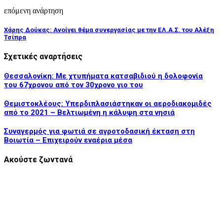
επόμενη ανάρτηση
Χάρης Δούκας: Ανοίγει θέμα συνεργασίας με την ΕΛ.Α.Σ. του Αλέξη
Τσίπρα
Σχετικές αναρτήσεις
Θεσσαλονίκη: Με χτυπήματα κατσαβιδιού η δολοφονία
του 67χρονου από τον 30χρονο γιο του
Θεμιστοκλέους: Υπερδιπλασιάστηκαν οι αεροδιακομιδές
από το 2021 – Βελτιωμένη η κάλυψη στα νησιά
Συναγερμός για φωτιά σε αγροτοδασική έκταση στη
Βοιωτία – Επιχειρούν εναέρια μέσα
Ακούστε ζωντανά