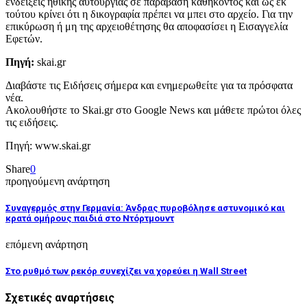
ενδείξεις ηθικής αυτουργίας σε παράβαση καθήκοντος και ως εκ
τούτου κρίνει ότι η δικογραφία πρέπει να μπει στο αρχείο. Για την
επικύρωση ή μη της αρχειοθέτησης θα αποφασίσει η Εισαγγελία
Εφετών.
Πηγή:
skai.gr
Διαβάστε τις Ειδήσεις σήμερα και ενημερωθείτε για τα πρόσφατα
νέα.
Ακολουθήστε το Skai.gr στο Google News και μάθετε πρώτοι όλες
τις ειδήσεις.
Πηγή: www.skai.gr
Share
0
προηγούμενη ανάρτηση
Συναγερμός στην Γερμανία: Άνδρας πυροβόλησε αστυνομικό και
κρατά ομήρους παιδιά στο Ντόρτμουντ
επόμενη ανάρτηση
Στο ρυθμό των ρεκόρ συνεχίζει να χορεύει η Wall Street
Σχετικές αναρτήσεις