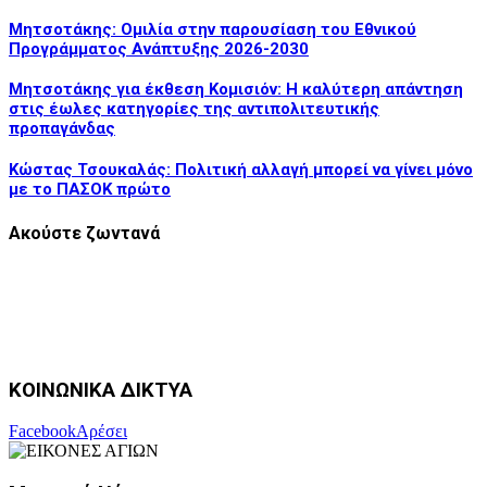
Μητσοτάκης: Ομιλία στην παρουσίαση του Εθνικού
Προγράμματος Ανάπτυξης 2026-2030
Μητσοτάκης για έκθεση Κομισιόν: Η καλύτερη απάντηση
στις έωλες κατηγορίες της αντιπολιτευτικής
προπαγάνδας
Κώστας Τσουκαλάς: Πολιτική αλλαγή μπορεί να γίνει μόνο
με το ΠΑΣΟΚ πρώτο
Ακούστε ζωντανά
ΚΟΙΝΩΝΙΚΑ ΔΙΚΤΥΑ
Facebook
Αρέσει