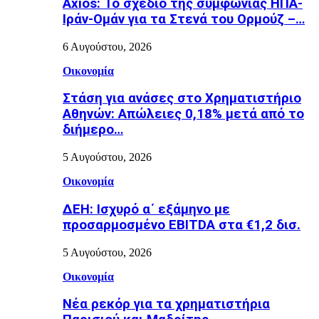
Axios: Το σχέδιο της συμφωνίας ΗΠΑ-
Ιράν-Ομάν για τα Στενά του Ορμούζ –…
6 Αυγούστου, 2026
Οικονομία
Στάση για ανάσες στο Χρηματιστήριο
Αθηνών: Απώλειες 0,18% μετά από το
διήμερο…
5 Αυγούστου, 2026
Οικονομία
ΔΕΗ: Ισχυρό α΄ εξάμηνο με
προσαρμοσμένο EBITDA στα €1,2 δισ.
5 Αυγούστου, 2026
Οικονομία
Νέα ρεκόρ για τα χρηματιστήρια