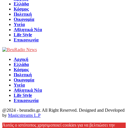
Ελλάδα
Κόσμος
Πολιτική
Οικονομία
Υγεία
Αθλητικά Νέα
Life Style
Επικοινωνία
Αρχική
Ελλάδα
Κόσμος
Πολιτική
Οικονομία
Υγεία
Αθλητικά Νέα
Life Style
Επικοινωνία
@2024 - beuradio.gr. All Right Reserved. Designed and Developed
by
Magicstreams L.P
Facebook
Αυτός ο ιστότοπος χρησιμοποιεί cookies για να βελτιώσει την