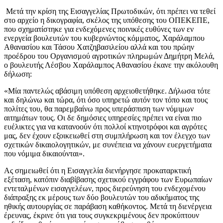
Μετά την κρίση της Εισαγγελίας Πρωτοδικών, ότι πρέπει να τεθεί
στο αρχείο η δικογραφία, σκέλος της υπόθεσης του ΟΠΕΚΕΠΕ,
που σχηματίστηκε για ενδεχόμενες ποινικές ευθύνες των εν
ενεργεία βουλευτών του κυβερνώντος κόμματος, Χαράλαμπου
Αθανασίου και Τάσου Χατζηβασιλείου αλλά και του πρώην
προέδρου του Οργανισμού αγροτικών πληρωμών Δημήτρη Μελά,
ο βουλευτής Λέσβου Χαράλαμπος Αθανασίου έκανε την ακόλουθη
δήλωση:
«Μία παντελώς αβάσιμη υπόθεση αρχειοθετήθηκε. Δήλωσα τότε
και δηλώνω και τώρα, ότι όσο υπηρετώ αυτόν τον τόπο και τους
πολίτες του, θα παρεμβαίνω προς υπεράσπιση των νόμιμων
αιτημάτων τους. Οι δε δημόσιες υπηρεσίες πρέπει να είναι πιο
ευέλικτες για να κατανοούν ότι πολλοί κτηνοτρόφοι και αγρότες
μας, δεν έχουν εξοικειωθεί στη συμπλήρωση και τον έλεγχο των
σχετικών δικαιολογητικών, με συνέπεια να χάνουν ευεργετήματα
που νόμιμα δικαιούνται».
Ας σημειωθεί ότι η Εισαγγελία διενήργησε προκαταρκτική
εξέταση, κατόπιν διαβίβασης σχετικού εγγράφου των Ευρωπαίων
εντεταλμένων εισαγγελέων, προς διερεύνηση του ενδεχομένου
διάπραξης εκ μέρους των δύο βουλευτών του αδικήματος της
ηθικής αυτουργίας σε παράβαση καθήκοντος. Μετά τη διενέργεια
έρευνας, έκρινε ότι για τους συγκεκριμένους δεν προκύπτουν