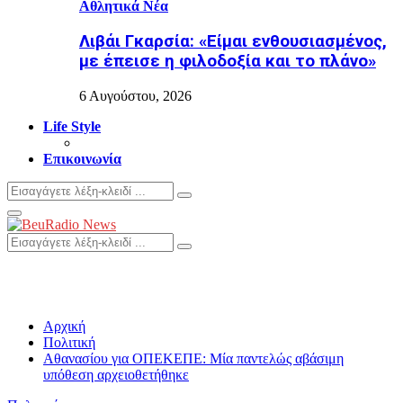
Αθλητικά Νέα
Λιβάι Γκαρσία: «Είμαι ενθουσιασμένος,
με έπεισε η φιλοδοξία και το πλάνο»
6 Αυγούστου, 2026
Life Style
Επικοινωνία
Search
Search
for:
Primary
Menu
Search
Search
for:
Αρχική
Πολιτική
Αθανασίου για ΟΠΕΚΕΠΕ: Μία παντελώς αβάσιμη
υπόθεση αρχειοθετήθηκε