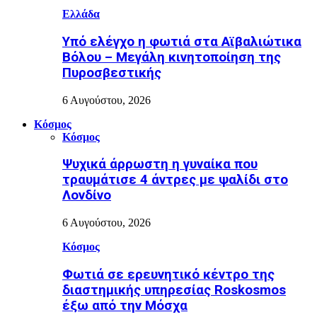
Ελλάδα
Υπό ελέγχο η φωτιά στα Αϊβαλιώτικα
Βόλου – Μεγάλη κινητοποίηση της
Πυροσβεστικής
6 Αυγούστου, 2026
Κόσμος
Κόσμος
Ψυχικά άρρωστη η γυναίκα που
τραυμάτισε 4 άντρες με ψαλίδι στο
Λονδίνο
6 Αυγούστου, 2026
Κόσμος
Φωτιά σε ερευνητικό κέντρο της
διαστημικής υπηρεσίας Roskosmos
έξω από την Μόσχα