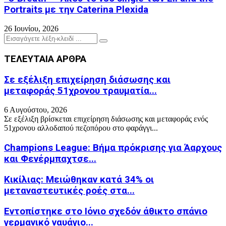
Portraits με την Caterina Plexida
26 Ιουνίου, 2026
Search
Search
for:
ΤΕΛΕΥΤΑΙΑ ΑΡΘΡΑ
Σε εξέλιξη επιχείρηση διάσωσης και
μεταφοράς 51χρονου τραυματία...
6 Αυγούστου, 2026
Σε εξέλιξη βρίσκεται επιχείρηση διάσωσης και μεταφοράς ενός
51χρονου αλλοδαπού πεζοπόρου στο φαράγγι...
Champions League: Βήμα πρόκρισης για Άαρχους
και Φενέρμπαχτσε...
Κικίλιας: Μειώθηκαν κατά 34% οι
μεταναστευτικές ροές στα...
Εντοπίστηκε στο Ιόνιο σχεδόν άθικτο σπάνιο
γερμανικό ναυάγιο...