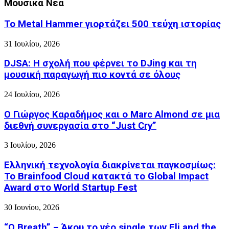
Μουσικά Νέα
Το Metal Hammer γιορτάζει 500 τεύχη ιστορίας
31 Ιουλίου, 2026
DJSA: Η σχολή που φέρνει το DJing και τη
μουσική παραγωγή πιο κοντά σε όλους
24 Ιουλίου, 2026
Ο Γιώργος Καραδήμος και ο Marc Almond σε μια
διεθνή συνεργασία στο “Just Cry”
3 Ιουλίου, 2026
Ελληνική τεχνολογία διακρίνεται παγκοσμίως:
Το Brainfood Cloud κατακτά το Global Impact
Award στο World Startup Fest
30 Ιουνίου, 2026
“O Breath” – Άκου το νέο single των Eli and the