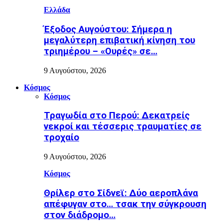
Ελλάδα
Έξοδος Αυγούστου: Σήμερα η
μεγαλύτερη επιβατική κίνηση του
τριημέρου – «Ουρές» σε…
9 Αυγούστου, 2026
Κόσμος
Κόσμος
Τραγωδία στο Περού: Δεκατρείς
νεκροί και τέσσερις τραυματίες σε
τροχαίο
9 Αυγούστου, 2026
Κόσμος
Θρίλερ στο Σίδνεϊ: Δύο αεροπλάνα
απέφυγαν στο… τσακ την σύγκρουση
στον διάδρομο…