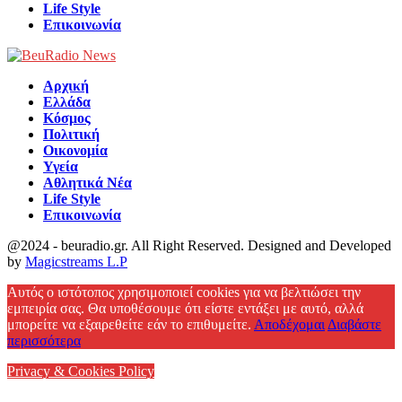
Life Style
Επικοινωνία
Αρχική
Ελλάδα
Κόσμος
Πολιτική
Οικονομία
Υγεία
Αθλητικά Νέα
Life Style
Επικοινωνία
@2024 - beuradio.gr. All Right Reserved. Designed and Developed
by
Magicstreams L.P
Facebook
Αυτός ο ιστότοπος χρησιμοποιεί cookies για να βελτιώσει την
εμπειρία σας. Θα υποθέσουμε ότι είστε εντάξει με αυτό, αλλά
μπορείτε να εξαιρεθείτε εάν το επιθυμείτε.
Αποδέχομαι
Διαβάστε
περισσότερα
Privacy & Cookies Policy