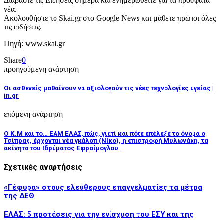
Διαβάστε τις Ειδήσεις σήμερα και ενημερωθείτε για τα πρόσφατα
νέα.
Ακολουθήστε το Skai.gr στο Google News και μάθετε πρώτοι όλες
τις ειδήσεις.
Πηγή: www.skai.gr
Share
0
προηγούμενη ανάρτηση
Οι ασθενείς μαθαίνουν να αξιολογούν τις νέες τεχνολογίες υγείας |
in.gr
επόμενη ανάρτηση
Ο Κ.Μ και το… ΕΑΜ ΕΛΑΣ, πώς, γιατί και πότε επέλεξε το όνομα ο
Τσίπρας, έρχονται νέα γκάλοπ (Νίκο), η επιστροφή Μυλωνάκη, τα
ακίνητα του Ιδρύματος Εφραίμογλου
Σχετικές αναρτήσεις
«Γέφυρα» στους ελεύθερους επαγγελματίες τα μέτρα
της ΔΕΘ
ΕΛΑΣ: 5 προτάσεις για την ενίσχυση του ΕΣΥ και της