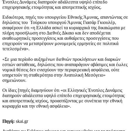
Ένοπλες Δυνάμεις διατηρούν αδιάλειπτα υψηλό επίπεδο
επιχειρησιακής ετοιμότητας και αποτρεπτικής ισχύος.
Ειδικότερα, πηγές του υπουργείου Εθνικής Άμυνας, απαντώντας σε
δηλώσεις του Τούρκου υπουργού Άμυνας Γιασάρ Γκιουλέρ,
αναφέρουν ότι «η Ελλάδα ασκεί τα κυριαρχικά της δικαιώματα με
πλήρη προσήλωση στο Διεθνές Δίκαιο και δεν αποδέχεται
αναθεωρητικές προσεγγίσεις και αυθαίρετες προσεγγίσεις που
επιχειρούν να μετατρέψουν μονομερείς ερμηνείες σε πολιτικά
τετελεσμένα».
«Σε μια περίοδο αυξημένων διεθνών προκλήσεων και διαρκών
εστιών αστάθειας, δηλώσεις που αναπαράγουν αβάσιμες και έωλες
νομικά θέσεις δεν ενισχύουν την περιφερειακή ασφάλεια, ούτε
υπηρετούν τη σταθερότητα στην Ανατολική Μεσόγειο»
σημειώνουν.
Οι ίδιες [πηγές διαμηνύουν ότι «οι Ελληνικές Ένοπλες Δυνάμεις
διατηρούν αδιάλειπτα υψηλό επίπεδο επιχειρησιακής ετοιμότητας
και αποτρεπτικής ισχύος, προασπίζοντας με συνέπεια την εθνική
κυριαρχία και την εθνική ασφάλεια».
Πηγή:
skai.gr