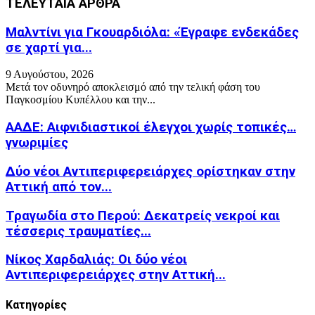
ΤΕΛΕΥΤΑΙΑ ΑΡΘΡΑ
Μαλντίνι για Γκουαρδιόλα: «Έγραφε ενδεκάδες
σε χαρτί για...
9 Αυγούστου, 2026
Μετά τον οδυνηρό αποκλεισμό από την τελική φάση του
Παγκοσμίου Κυπέλλου και την...
ΑΑΔΕ: Αιφνιδιαστικοί έλεγχοι χωρίς τοπικές…
γνωριμίες
Δύο νέοι Αντιπεριφερειάρχες ορίστηκαν στην
Αττική από τον...
Τραγωδία στο Περού: Δεκατρείς νεκροί και
τέσσερις τραυματίες...
Νίκος Χαρδαλιάς: Οι δύο νέοι
Αντιπεριφερειάρχες στην Αττική...
Kατηγορίες