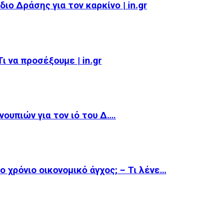
ιο Δράσης για τον καρκίνο | in.gr
 να προσέξουμε | in.gr
ουπιών για τον ιό του Δ….
 χρόνιο οικονομικό άγχος; – Τι λένε…