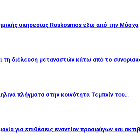
τημικής υπηρεσίας Roskosmos έξω από την Μόσχα
ια τη διέλευση μεταναστών κάτω από το συνορια
αηλινά πλήγματα στην κοινότητα Τεμπνίν του…
ανία για επιθέσεις εναντίον προσφύγων και ακτι