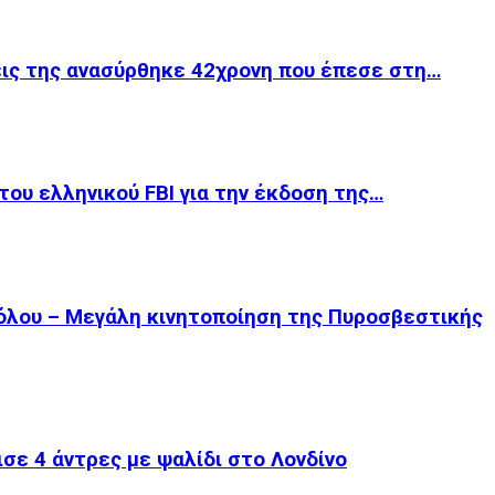
εις της ανασύρθηκε 42χρονη που έπεσε στη…
του ελληνικού FBI για την έκδοση της…
όλου – Μεγάλη κινητοποίηση της Πυροσβεστικής
σε 4 άντρες με ψαλίδι στο Λονδίνο