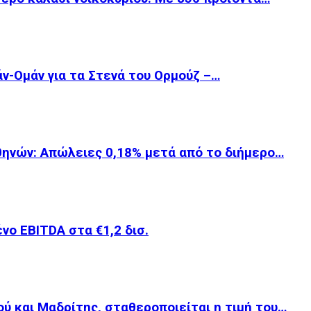
άν-Ομάν για τα Στενά του Ορμούζ –…
θηνών: Απώλειες 0,18% μετά από το διήμερο…
νο EBITDA στα €1,2 δισ.
ού και Μαδρίτης, σταθεροποιείται η τιμή του…