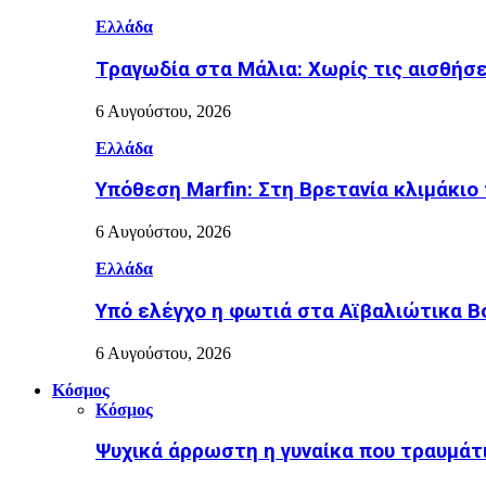
Ελλάδα
Τραγωδία στα Μάλια: Χωρίς τις αισθήσ
6 Αυγούστου, 2026
Ελλάδα
Υπόθεση Marfin: Στη Βρετανία κλιμάκιο 
6 Αυγούστου, 2026
Ελλάδα
Υπό ελέγχο η φωτιά στα Αϊβαλιώτικα Β
6 Αυγούστου, 2026
Κόσμος
Κόσμος
Ψυχικά άρρωστη η γυναίκα που τραυμάτι