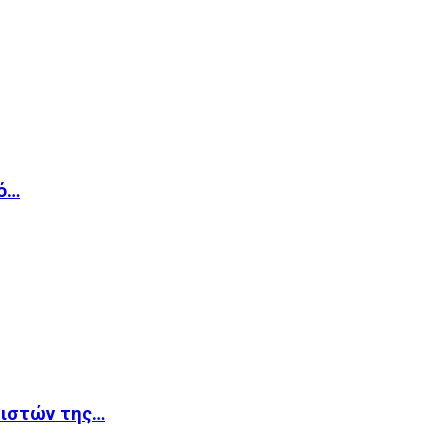
κό…
βιστών της…