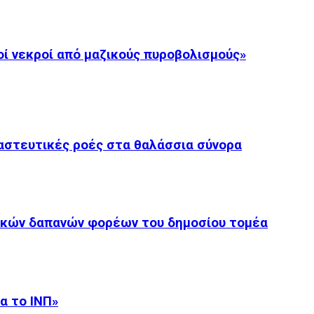
οί νεκροί από μαζικούς πυροβολισμούς»
ναστευτικές ροές στα θαλάσσια σύνορα
τικών δαπανών φορέων του δημοσίου τομέα
α το ΙΝΠ»