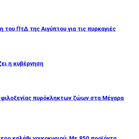
του ΠτΔ της Αιγύπτου για τις πυρκαγιές
ίζει η κυβέρνηση
 φιλοξενίας πυρόκληκτων ζώων στα Μέγαρα
ερο καλάθι νοικοκυριού: Με 850 προϊόντα…