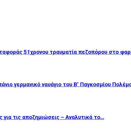
εταφοράς 51χρονου τραυματία πεζοπόρου στο φαρ
πάνιο γερμανικό ναυάγιο του Β’ Παγκοσμίου Πολέμ
ς για τις αποζημιώσεις – Αναλυτικά το…