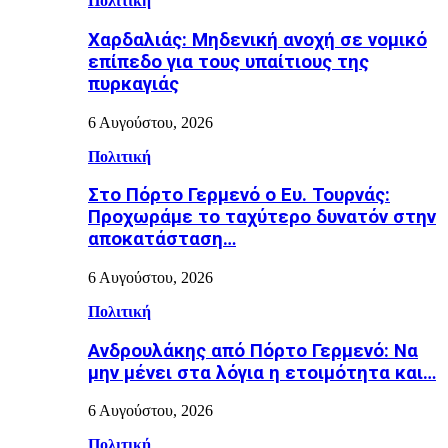
Πολιτική
Χαρδαλιάς: Μηδενική ανοχή σε νομικό
επίπεδο για τους υπαίτιους της
πυρκαγιάς
6 Αυγούστου, 2026
Πολιτική
Στο Πόρτο Γερμενό ο Ευ. Τουρνάς:
Προχωράμε το ταχύτερο δυνατόν στην
αποκατάσταση…
6 Αυγούστου, 2026
Πολιτική
Ανδρουλάκης από Πόρτο Γερμενό: Να
μην μένει στα λόγια η ετοιμότητα και…
6 Αυγούστου, 2026
Πολιτική