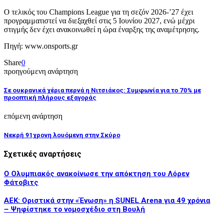
Ο τελικός του Champions League για τη σεζόν 2026-’27 έχει
προγραμματιστεί να διεξαχθεί στις 5 Ιουνίου 2027, ενώ μέχρι
στιγμής δεν έχει ανακοινωθεί η ώρα έναρξης της αναμέτρησης.
Πηγή: www.onsports.gr
Share
0
προηγούμενη ανάρτηση
Σε ουκρανικά χέρια περνά η Νιτσιάκος: Συμφωνία για το 70% με
προοπτική πλήρους εξαγοράς
επόμενη ανάρτηση
Νεκρή 91χρονη λουόμενη στην Σκύρο
Σχετικές αναρτήσεις
Ο Ολυμπιακός ανακοίνωσε την απόκτηση του Λόρεν
Φάτοβιτς
ΑΕΚ: Οριστικά στην «Ένωση» η SUNEL Arena για 49 χρόνια
– Ψηφίστηκε το νομοσχέδιο στη Βουλή