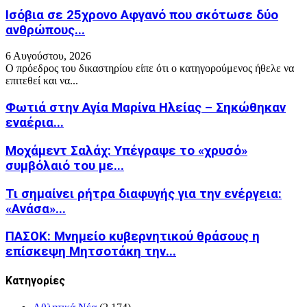
Ισόβια σε 25χρονο Αφγανό που σκότωσε δύο
ανθρώπους...
6 Αυγούστου, 2026
Ο πρόεδρος του δικαστηρίου είπε ότι ο κατηγορούμενος ήθελε να
επιτεθεί και να...
Φωτιά στην Aγία Μαρίνα Ηλείας – Σηκώθηκαν
εναέρια...
Μοχάμεντ Σαλάχ: Υπέγραψε το «χρυσό»
συμβόλαιό του με...
Τι σημαίνει ρήτρα διαφυγής για την ενέργεια:
«Ανάσα»...
ΠΑΣΟΚ: Μνημείο κυβερνητικού θράσους η
επίσκεψη Μητσοτάκη την...
Kατηγορίες