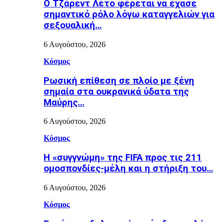
Ο Τζάρεντ Λέτο φέρεται να έχασε
σημαντικό ρόλο λόγω καταγγελιών για
σεξουαλική…
6 Αυγούστου, 2026
Κόσμος
Ρωσική επίθεση σε πλοίο με ξένη
σημαία στα ουκρανικά ύδατα της
Μαύρης…
6 Αυγούστου, 2026
Κόσμος
Η «συγγνώμη» της FIFA προς τις 211
ομοσπονδίες-μέλη και η στήριξη του…
6 Αυγούστου, 2026
Κόσμος