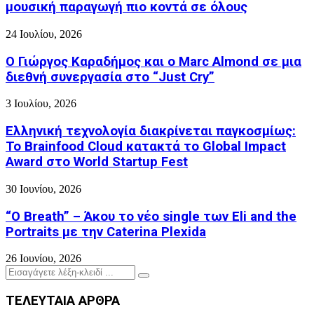
μουσική παραγωγή πιο κοντά σε όλους
24 Ιουλίου, 2026
Ο Γιώργος Καραδήμος και ο Marc Almond σε μια
διεθνή συνεργασία στο “Just Cry”
3 Ιουλίου, 2026
Ελληνική τεχνολογία διακρίνεται παγκοσμίως:
Το Brainfood Cloud κατακτά το Global Impact
Award στο World Startup Fest
30 Ιουνίου, 2026
“O Breath” – Άκου το νέο single των Eli and the
Portraits με την Caterina Plexida
26 Ιουνίου, 2026
Search
Search
for:
ΤΕΛΕΥΤΑΙΑ ΑΡΘΡΑ