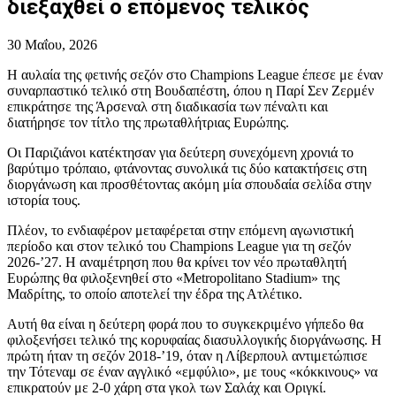
διεξαχθεί ο επόμενος τελικός
30 Μαΐου, 2026
Η αυλαία της φετινής σεζόν στο Champions League έπεσε με έναν
συναρπαστικό τελικό στη Βουδαπέστη, όπου η Παρί Σεν Ζερμέν
επικράτησε της Άρσεναλ στη διαδικασία των πέναλτι και
διατήρησε τον τίτλο της πρωταθλήτριας Ευρώπης.
Οι Παριζιάνοι κατέκτησαν για δεύτερη συνεχόμενη χρονιά το
βαρύτιμο τρόπαιο, φτάνοντας συνολικά τις δύο κατακτήσεις στη
διοργάνωση και προσθέτοντας ακόμη μία σπουδαία σελίδα στην
ιστορία τους.
Πλέον, το ενδιαφέρον μεταφέρεται στην επόμενη αγωνιστική
περίοδο και στον τελικό του Champions League για τη σεζόν
2026-’27. Η αναμέτρηση που θα κρίνει τον νέο πρωταθλητή
Ευρώπης θα φιλοξενηθεί στο «Metropolitano Stadium» της
Μαδρίτης, το οποίο αποτελεί την έδρα της Ατλέτικο.
Αυτή θα είναι η δεύτερη φορά που το συγκεκριμένο γήπεδο θα
φιλοξενήσει τελικό της κορυφαίας διασυλλογικής διοργάνωσης. Η
πρώτη ήταν τη σεζόν 2018-’19, όταν η Λίβερπουλ αντιμετώπισε
την Τότεναμ σε έναν αγγλικό «εμφύλιο», με τους «κόκκινους» να
επικρατούν με 2-0 χάρη στα γκολ των Σαλάχ και Οριγκί.