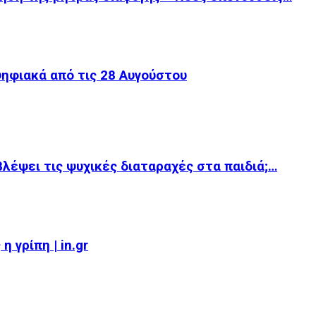
ψηφιακά από τις 28 Αυγούστου
βλέψει τις ψυχικές διαταραχές στα παιδιά;…
 γρίπη | in.gr