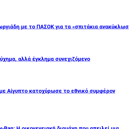
ργιάδη με το ΠΑΣΟΚ για τα «σπιτάκια ανακύκλωσ
τύχημα, αλλά έγκλημα συνεχιζόμενο
με Αίγυπτο κατοχύρωσε το εθνικό συμφέρον
-Ban: Η οικογενειακή διαμάχη που απειλεί μια…