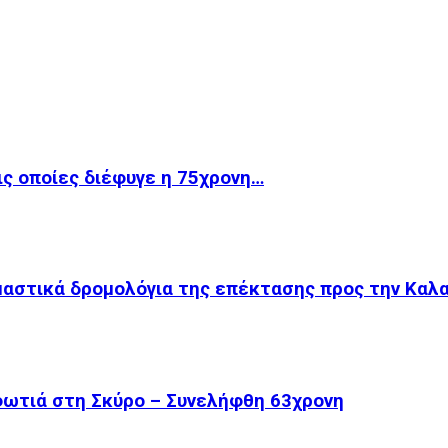
ις οποίες διέφυγε η 75χρονη…
μαστικά δρομολόγια της επέκτασης προς την Καλ
φωτιά στη Σκύρο – Συνελήφθη 63χρονη