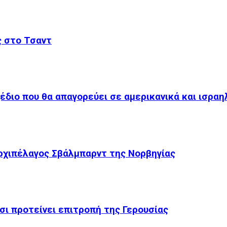
ς στο Τσαντ
χέδιο που θα απαγορεύει σε αμερικανικά και ισραη
ρχιπέλαγος Σβάλμπαρντ της Νορβηγίας
σι προτείνει επιτροπή της Γερουσίας