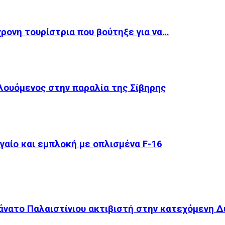
ρονη τουρίστρια που βούτηξε για να…
λουόμενος στην παραλία της Σίβηρης
αίο και εμπλοκή με οπλισμένα F-16
θάνατο Παλαιστίνιου ακτιβιστή στην κατεχόμενη Δ