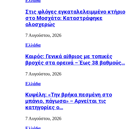
Ελλάδα
Στις φλόγες εγκαταλελειμμένο κτήριο
στο Μοσχάτο: Καταστράφηκε
ολοσχερώς
7 Αυγούστου, 2026
Ελλάδα
Καιρός: Γενικά αίθριος με τοπικές
βροχές στα ορεινά – Έως 38 βαθμούς…
7 Αυγούστου, 2026
Ελλάδα
Κυψέλη: «Την βρήκα πεσμένη στο
μπάνιο, πάγωσα» – Αρνείται τις
κατηγορίες ο…
7 Αυγούστου, 2026
Ελλάδα