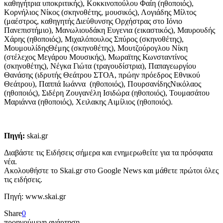
καθηγήτρια υποκριτικής), Κοκκινοπούλου Φαίη (ηθοποιός),
Κορνήλιος Νίκος (σκηνοθέτης, μουσικός), Λογιάδης Μίλτος
(μαέστρος, καθηγητής Διεύθυνσης Ορχήστρας στο Ιόνιο
Πανεπιστήμιο), Μανωλιουδάκη Ευγενια (εικαστικός), Μαυρουδής
Χάρης (ηθοποιός), Μιχαλόπουλος Σπύρος (σκηνοθέτης),
ΜουμουλίδηςΘέμης (σκηνοθέτης), Μουτζούρογλου Νίκη
(στέλεχος Μεγάρου Μουσικής), Μωραϊτης Κωνσταντίνος
(σκηνοθέτης), Νέγκα Γιώτα (τραγουδίστρια), Παπαγεωργίου
Θανάσης (ιδρυτής Θεάτρου ΣΤΟΑ, πρώην πρόεδρος Εθνικού
Θεάτρου), Παππά Ιωάννα (ηθοποιός), ΠουρσανίδηςΝικόλαος
(ηθοποιός), Σιδέρη Ζουγανέλη Ισιδώρα (ηθοποιός), Τουμασάτου
Μαριάννα (ηθοποιός), Χειλακης Αιμίλιος (ηθοποιός).
Πηγή:
skai.gr
Διαβάστε τις Ειδήσεις σήμερα και ενημερωθείτε για τα πρόσφατα
νέα.
Ακολουθήστε το Skai.gr στο Google News και μάθετε πρώτοι όλες
τις ειδήσεις.
Πηγή: www.skai.gr
Share
0
προηγούμενη ανάρτηση