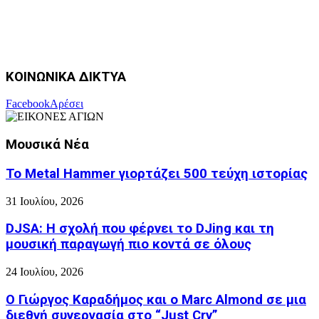
ΚΟΙΝΩΝΙΚΑ ΔΙΚΤΥΑ
Facebook
Αρέσει
Μουσικά Νέα
Το Metal Hammer γιορτάζει 500 τεύχη ιστορίας
31 Ιουλίου, 2026
DJSA: Η σχολή που φέρνει το DJing και τη
μουσική παραγωγή πιο κοντά σε όλους
24 Ιουλίου, 2026
Ο Γιώργος Καραδήμος και ο Marc Almond σε μια
διεθνή συνεργασία στο “Just Cry”