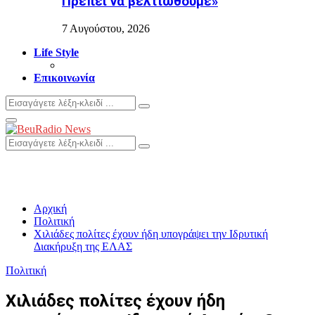
Πρέπει να βελτιωθούμε»
7 Αυγούστου, 2026
Life Style
Επικοινωνία
Search
Search
for:
Primary
Menu
Search
Search
for:
Αρχική
Πολιτική
Χιλιάδες πολίτες έχουν ήδη υπογράψει την Ιδρυτική
Διακήρυξη της ΕΛΑΣ
Πολιτική
Χιλιάδες πολίτες έχουν ήδη