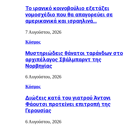
Το ιρανικό κοινοβούλιο εξετάζει
νομοσχέδιο που θα απαγορεύει σε
αμερικανικά και ισραηλινά…
7 Αυγούστου, 2026
Κόσμος
Μυστηριώδεις θάνατοι ταράνδων στο
αρχιπέλαγος Σβάλμπαρντ της
Νορβηγίας
6 Αυγούστου, 2026
Κόσμος
Διώξεις κατά του γιατρού Άντονι
Φάουτσι προτείνει επιτροπή της
Γερουσίας
6 Αυγούστου, 2026