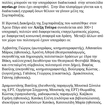
πολίτες μπορούν να την υπογράψουν διαδικτυακά στην ιστοσελίδα
myelas.gr
όπου έχει αναρτηθεί. Στην ίδια πλατφόρμα γίνεται και η
διαδικτυακή εγγραφή όσων θέλουν να γίνουν μέλη της
Συμπαράταξης.
Η Ιδρυτική Διακήρυξη της Συμπαράταξης που κατατέθηκε στον
Άρειο Πάγο από τον
Αλέξη Τσίπρα
συνοδεύεται από 300+1
υπογραφές πολιτών από διαφορετικούς επαγγελματικούς χώρους,
με διαφορετική κοινωνική αναφορά και δράση. Μεταξύ άλλων από
τον χώρο του πολιτισμού έχουν υπογράψει οι:
Aρβανίτης Γιώργος (φωτογράφος, κινηματογραφιστής), Αθανασίου
Μάριος (ηθοποιός), Αρσένη Αθηνά (θεατροπαιδαγωγός,
σκηνοθέτης και δημιουργός πολιτιστικών δράσεων με έδρα την
Ιθάκη, καλλιτεχνική διευθύντρια του Θεατρικού Φεστιβάλ Ιθάκης
και εντεταλμένη σύμβουλος πολιτισμού στον Δήμο), Βαφέας
Βασίλης (σκηνοθέτης, κινηματογραφιστής), Βούλγαρης Κώστας .
(λογοτέχνης), Γαϊτάνος Γεώργιος (εικαστικός), Δρακόπουλος
Γιάννης (ηθοποιός).
Δραμουντάνης Βασίλης (διευθυντής παραγωγής Μουσικά Σύνολα
της ΕΡΤ, Ορχήστρα Σύγχρονης Μουσικής της ΕΡΤ) Θωμαϊδης
Κώστας (τραγουδιστής, ραδιοφωνικός παραγωγός), Καζάκου
Ειρήνη (ηθοποιός), Κανάκη Ελένη (εκδότρια και βιβλιοπώλισσα),
ιδιοκτήτρια των εκδόσεων Κανάκη, Κατσουλίδη Μαρία (ηθοποιός,