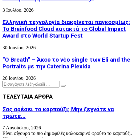
3 Ιουλίου, 2026
Ελληνική τεχνολογία διακρίνεται παγκοσμίως:
Το Brainfood Cloud κατακτά το Global Impact
Award στο World Startup Fest
30 Ιουνίου, 2026
“O Breath” – Άκου το νέο single των Eli and the
Portraits με την Caterina Plexida
26 Ιουνίου, 2026
Search
Search
for:
ΤΕΛΕΥΤΑΙΑ ΑΡΘΡΑ
Σας αρέσει το καρπούζι; Μην ξεχνάτε να
τρώτε...
7 Αυγούστου, 2026
Eίναι σίγουρα το πιο δημοφιλές καλοκαιρινό φρούτο το καρπούζι.