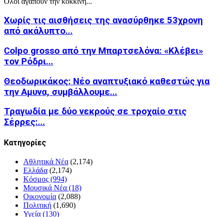
Ολοι αγαπούν την κόκκινη...
Χωρίς τις αισθήσεις της ανασύρθηκε 53χρονη
από ακάλυπτο...
Colpo grosso από την Μπαρτσελόνα: «Κλέβει»
τον Ρόδρι...
Θεοδωρικάκος: Νέο αναπτυξιακό καθεστώς για
την Αμυνα, συμβάλλουμε...
Τραγωδία με δύο νεκρούς σε τροχαίο στις
Σέρρες:...
Kατηγορίες
Αθλητικά Νέα
(2,174)
Ελλάδα
(2,174)
Κόσμος
(994)
Μουσικά Νέα
(18)
Οικονομία
(2,088)
Πολιτική
(1,690)
Υγεία
(130)