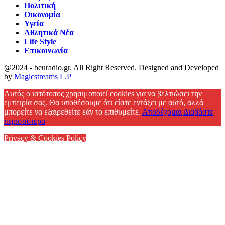
Πολιτική
Οικονομία
Υγεία
Αθλητικά Νέα
Life Style
Επικοινωνία
@2024 - beuradio.gr. All Right Reserved. Designed and Developed
by
Magicstreams L.P
Facebook
Αυτός ο ιστότοπος χρησιμοποιεί cookies για να βελτιώσει την
εμπειρία σας. Θα υποθέσουμε ότι είστε εντάξει με αυτό, αλλά
μπορείτε να εξαιρεθείτε εάν το επιθυμείτε.
Αποδέχομαι
Διαβάστε
περισσότερα
Privacy & Cookies Policy