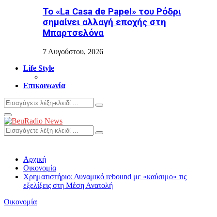
Το «La Casa de Papel» του Ρόδρι
σημαίνει αλλαγή εποχής στη
Μπαρτσελόνα
7 Αυγούστου, 2026
Life Style
Επικοινωνία
Search
Search
for:
Primary
Menu
Search
Search
for:
Αρχική
Οικονομία
Χρηματιστήριο: Δυναμικό rebound με «καύσιμο» τις
εξελίξεις στη Μέση Ανατολή
Οικονομία