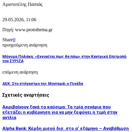
Αριστοτέλης Παππάς
29.05.2026, 11:06
Πηγή: www.protothema.gr
Share
0
προηγούμενη ανάρτηση
Μήνυμα Πολάκη: «Εννοείται πως θα πάω» στην Κεντρική Επιτροπή
του ΣΥΡΙΖΑ
επόμενη ανάρτηση
ΑΕΚ: Στο στόχαστρο της Μοντερέι ο Πινέδα
Σχετικές αναρτήσεις
Ακριβαίνουν ξανά τα καύσιμα: Τα τρία σενάρια που
εξετάζει η κυβέρνηση για να μην ξεφύγει η τιμή στην
αντλία
Alpha Bank: Κέρδη μισού δισ. στο α’ εξάμηνο – Αναβάθμιση