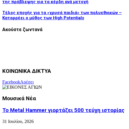
της πρόβλεψης για τα κέρδη ανά μετοχή
Τέλος εποχής για τα «χρυσά παιδιά» των πολυεθνικών –
Καταρρέει ο μύθος των High Potentials
Ακούστε ζωντανά
ΚΟΙΝΩΝΙΚΑ ΔΙΚΤΥΑ
Facebook
Αρέσει
Μουσικά Νέα
Το Metal Hammer γιορτάζει 500 τεύχη ιστορίας
31 Ιουλίου, 2026