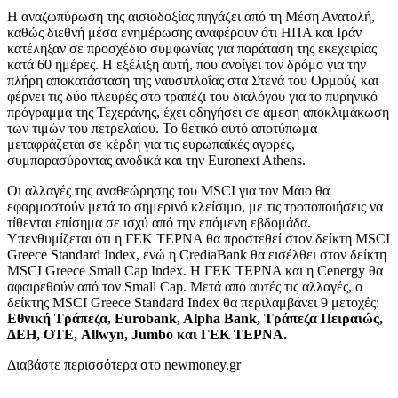
Η αναζωπύρωση της αισιοδοξίας πηγάζει από τη Μέση Ανατολή,
καθώς διεθνή μέσα ενημέρωσης αναφέρουν ότι ΗΠΑ και Ιράν
κατέληξαν σε προσχέδιο συμφωνίας για παράταση της εκεχειρίας
κατά 60 ημέρες. Η εξέλιξη αυτή, που ανοίγει τον δρόμο για την
πλήρη αποκατάσταση της ναυσιπλοΐας στα Στενά του Ορμούζ και
φέρνει τις δύο πλευρές στο τραπέζι του διαλόγου για το πυρηνικό
πρόγραμμα της Τεχεράνης, έχει οδηγήσει σε άμεση αποκλιμάκωση
των τιμών του πετρελαίου. Το θετικό αυτό αποτύπωμα
μεταφράζεται σε κέρδη για τις ευρωπαϊκές αγορές,
συμπαρασύροντας ανοδικά και την Euronext Athens.
Οι αλλαγές της αναθεώρησης του MSCI για τον Μάιο θα
εφαρμοστούν μετά το σημερινό κλείσιμο, με τις τροποποιήσεις να
τίθενται επίσημα σε ισχύ από την επόμενη εβδομάδα.
Υπενθυμίζεται ότι η ΓΕΚ ΤΕΡΝΑ θα προστεθεί στον δείκτη MSCI
Greece Standard Index, ενώ η CrediaBank θα εισέλθει στον δείκτη
MSCI Greece Small Cap Index. Η ΓΕΚ ΤΕΡΝΑ και η Cenergy θα
αφαιρεθούν από τον Small Cap. Μετά από αυτές τις αλλαγές, ο
δείκτης MSCI Greece Standard Index θα περιλαμβάνει 9 μετοχές:
Εθνική Τράπεζα, Eurobank, Alpha Bank, Τράπεζα Πειραιώς,
ΔΕΗ, ΟΤΕ, Allwyn, Jumbo και ΓΕΚ ΤΕΡΝΑ.
Διαβάστε περισσότερα στο
newmoney.gr