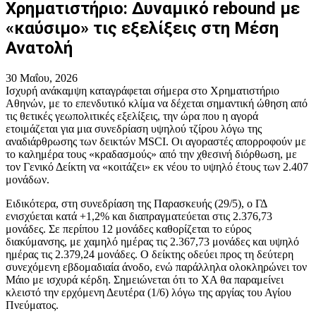
Χρηματιστήριο: Δυναμικό rebound με
«καύσιμο» τις εξελίξεις στη Μέση
Ανατολή
30 Μαΐου, 2026
Ισχυρή ανάκαμψη καταγράφεται σήμερα στο Χρηματιστήριο
Αθηνών, με το επενδυτικό κλίμα να δέχεται σημαντική ώθηση από
τις θετικές γεωπολιτικές εξελίξεις, την ώρα που η αγορά
ετοιμάζεται για μια συνεδρίαση υψηλού τζίρου λόγω της
αναδιάρθρωσης των δεικτών MSCI. Οι αγοραστές απορροφούν με
το καλημέρα τους «κραδασμούς» από την χθεσινή διόρθωση, με
τον Γενικό Δείκτη να «κοιτάζει» εκ νέου το υψηλό έτους των 2.407
μονάδων.
Ειδικότερα, στη συνεδρίαση της Παρασκευής (29/5), ο ΓΔ
ενισχύεται κατά +1,2% και διαπραγματεύεται στις 2.376,73
μονάδες. Σε περίπου 12 μονάδες καθορίζεται το εύρος
διακύμανσης, με χαμηλό ημέρας τις 2.367,73 μονάδες και υψηλό
ημέρας τις 2.379,24 μονάδες. Ο δείκτης οδεύει προς τη δεύτερη
συνεχόμενη εβδομαδιαία άνοδο, ενώ παράλληλα ολοκληρώνει τον
Μάιο με ισχυρά κέρδη. Σημειώνεται ότι το ΧΑ θα παραμείνει
κλειστό την ερχόμενη Δευτέρα (1/6) λόγω της αργίας του Αγίου
Πνεύματος.