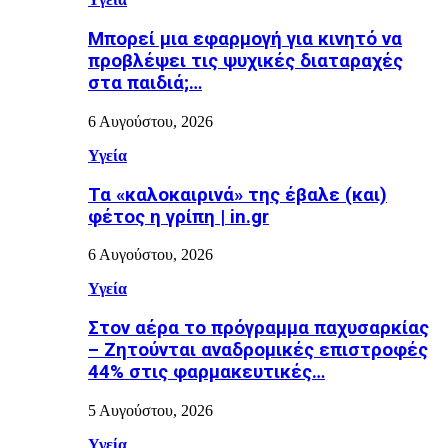
Μπορεί μια εφαρμογή για κινητό να
προβλέψει τις ψυχικές διαταραχές
στα παιδιά;…
6 Αυγούστου, 2026
Υγεία
Τα «καλοκαιρινά» της έβαλε (και)
φέτος η γρίπη | in.gr
6 Αυγούστου, 2026
Υγεία
Στον αέρα το πρόγραμμα παχυσαρκίας
– Ζητούνται αναδρομικές επιστροφές
44% στις φαρμακευτικές…
5 Αυγούστου, 2026
Υγεία