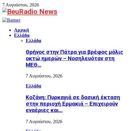
7 Αυγούστου, 2026
Facebook
Αρχική
Ελλάδα
Ελλάδα
Θρήνος στην Πάτρα για βρέφος μόλις
οκτώ ημερών – Νοσηλευόταν στη
ΜΕΘ…
7 Αυγούστου, 2026
Ελλάδα
Κοζάνη: Πυρκαγιά σε δασική έκταση
στην περιοχή Ερμακιά – Επιχειρούν
εναέριες και…
7 Αυγούστου, 2026