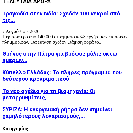
ΤΕΛΕΥΤΑΙΑ ΑΡΘΡΑ
Τραγωδία στην Ινδία: Σχεδόν 100 νεκροί από
τις...
7 Αυγούστου, 2026
Περισσότερα από 140.000 στρέμματα καλλιεργήσιμων εκτάσεων
πλημμύρισαν, μια έκταση σχεδόν μιάμιση φορά το...
Θρήνος στην Πάτρα για βρέφος μόλις οκτώ
ημερών...
Κύπελλο Ελλάδας: Το πλήρες πρόγραμμα του
δεύτερου προκριματικού
Το νέο σχέδιο για τη βιομηχανία: Οι
μεταρρυθμίσεις,...
ΣΥΡΙΖΑ: Η ενεργειακή ρήτρα δεν σημαίνει
χαμηλότερους λογαριασμούς,...
Kατηγορίες