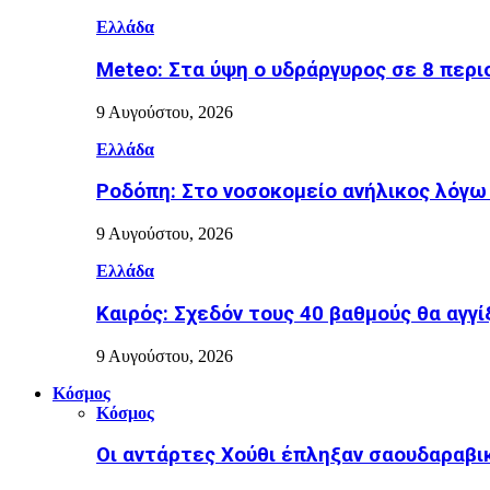
Ελλάδα
Meteo: Στα ύψη ο υδράργυρος σε 8 περι
9 Αυγούστου, 2026
Ελλάδα
Ροδόπη: Στο νοσοκομείο ανήλικος λόγ
9 Αυγούστου, 2026
Ελλάδα
Καιρός: Σχεδόν τους 40 βαθμούς θα αγγί
9 Αυγούστου, 2026
Κόσμος
Κόσμος
Οι αντάρτες Χούθι έπληξαν σαουδαραβι