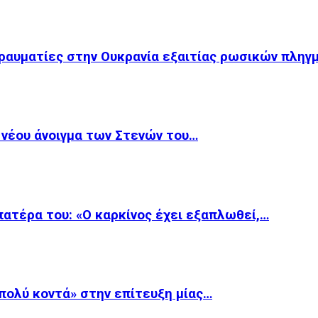
 τραυματίες στην Ουκρανία εξαιτίας ρωσικών πλη
κ νέου άνοιγμα των Στενών του…
 πατέρα του: «Ο καρκίνος έχει εξαπλωθεί,…
«πολύ κοντά» στην επίτευξη μίας…