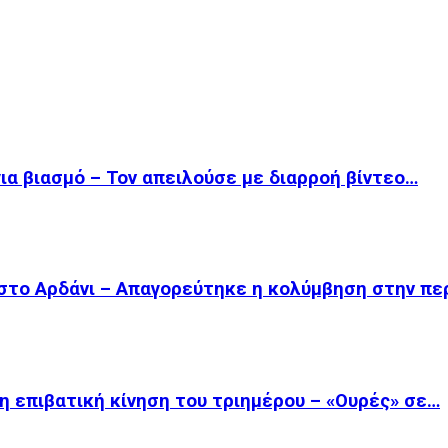
για βιασμό – Τον απειλούσε με διαρροή βίντεο…
στο Αρδάνι – Απαγορεύτηκε η κολύμβηση στην πε
η επιβατική κίνηση του τριημέρου – «Ουρές» σε…