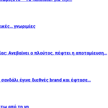
πικές… γνωριμίες
ας: Aνεβαίνει ο πλούτος, πέφτει η αποταμίευση…
 σανδάλι έγινε διεθνές brand και έφτασε…
άτω από τη γη