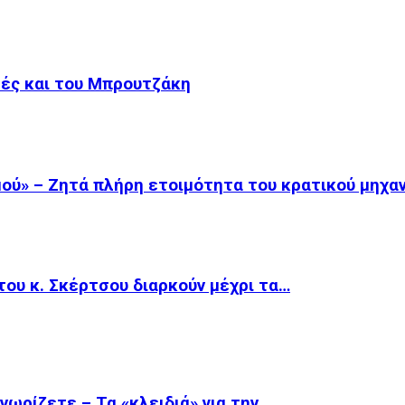
μές και του Μπρουτζάκη
ού» – Ζητά πλήρη ετοιμότητα του κρατικού μηχα
του κ. Σκέρτσου διαρκούν μέχρι τα…
νωρίζετε – Τα «κλειδιά» για την…