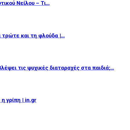
υτικού Νείλου – Τι…
α τρώτε και τη φλούδα |…
βλέψει τις ψυχικές διαταραχές στα παιδιά;…
 γρίπη | in.gr