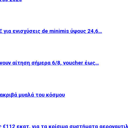
για ενισχύσεις de minimis ύψους 24,6…
νουν αίτηση σήμερα 6/8, voucher έως…
 ακριβά μυαλά του κόσμου
 €112 εκατ. για τα κρίσιμα συστήματα αεροναυτι