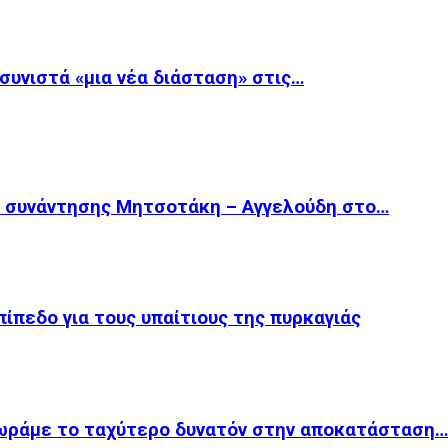
 συνιστά «μια νέα διάσταση» στις…
ς συνάντησης Μητσοτάκη – Αγγελούδη στο…
πίπεδο για τους υπαίτιους της πυρκαγιάς
χωράμε το ταχύτερο δυνατόν στην αποκατάσταση…