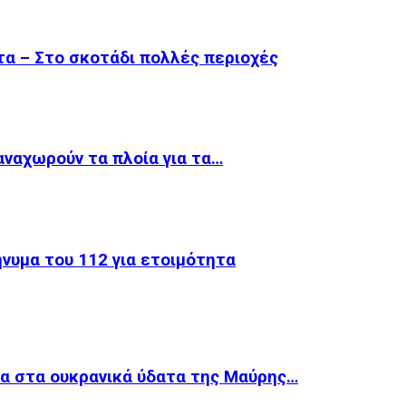
α – Στο σκοτάδι πολλές περιοχές
 αναχωρούν τα πλοία για τα…
νυμα του 112 για ετοιμότητα
ία στα ουκρανικά ύδατα της Μαύρης…