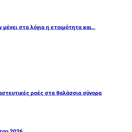
 μένει στα λόγια η ετοιμότητα και…
ναστευτικές ροές στα θαλάσσια σύνορα
του 2026