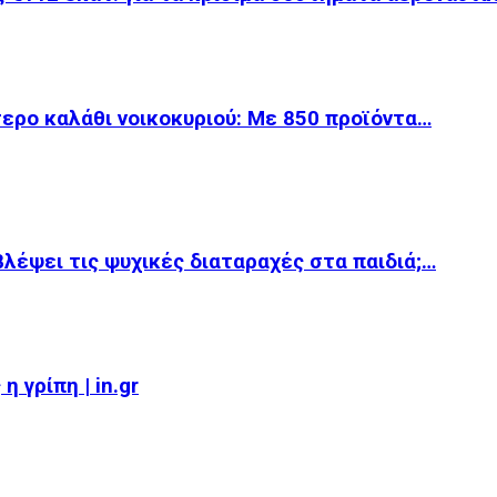
ερο καλάθι νοικοκυριού: Με 850 προϊόντα…
βλέψει τις ψυχικές διαταραχές στα παιδιά;…
 γρίπη | in.gr