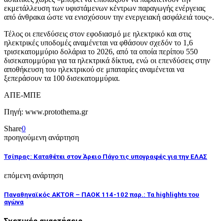
εκμετάλλευση των υφιστάμενων κέντρων παραγωγής ενέργειας
από άνθρακα ώστε να ενισχύσουν την ενεργειακή ασφάλειά τους».
Τέλος οι επενδύσεις στον εφοδιασμό με ηλεκτρικό και στις
ηλεκτρικές υποδομές αναμένεται να φθάσουν σχεδόν το 1,6
τρισεκατομμύριο δολάρια το 2026, από τα οποία περίπου 550
δισεκατομμύρια για τα ηλεκτρικά δίκτυα, ενώ οι επενδύσεις στην
αποθήκευση του ηλεκτρικού σε μπαταρίες αναμένεται να
ξεπεράσουν τα 100 δισεκατομμύρια.
ΑΠΕ-ΜΠΕ
Πηγή: www.protothema.gr
Share
0
προηγούμενη ανάρτηση
Τσίπρας: Καταθέτει στον Άρειο Πάγο τις υπογραφές για την ΕΛΑΣ
επόμενη ανάρτηση
Παναθηναϊκός AKTOR – ΠΑΟΚ 114-102 παρ.: Τα highlights του
αγώνα