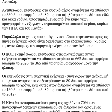
Ανατολή.
Αντιθέτως οι επενδύσεις στο φυσικό αέριο αναμένεται να φθάσουν
τα 330 δισεκατομμύρια δολάρια, «το υψηλότερο επίπεδό τους εδώ
και δέκα χρόνια, υποστηριζόμενες από ένα κύμα νέων
προγραμμάτων εξαγωγών υγροποιημένου φυσικού αερίου, κυρίως
των ΗΠΑ και του Κατάρ».
Παράλληλα οι χώρες που εισάγουν πετρέλαιο στρέφονται προς τις
πηγές ενέργειας «που είναι διαθέσιμες στο έδαφός τους», κυρίως
τις ανανεώσιμες, την πυρηνική ενέργεια και τον άνθρακα.
Ο ΔΟΕ εκτιμά πως οι επενδύσεις στις ανανεώσιμες πηγές
ενέργειας αναμένεται να φθάσουν περίπου τα 665 δισεκατομμύρια
δολάρια το 2026, τα 365 από τα οποία θα αφορούν μόνο την
ηλιακή.
Οι επενδύσεις στην πυρηνική ενέργεια «συνεχίζουν την ανάκαμψή
τους» και αναμένεται να ξεπεράσουν τα 80 δισεκατομμύρια
δολάρια το χρόνο, ενώ αυτές στον άνθρακα αναμένεται να φθάσουν
τα 180 δισεκατομμύρια δολάρια, «το υψηλότερο επίπεδό τους από
το 2012».
Η Κίνα θα αντιπροσωπεύσει μόνη της σχεδόν το 70% των
παγκόσμιων δαπανών εφοδιασμού σε άνθρακα και ορισμένες
ασιατικές χώρες «μπορεί να επιδιώξουν να παρατείνουν την