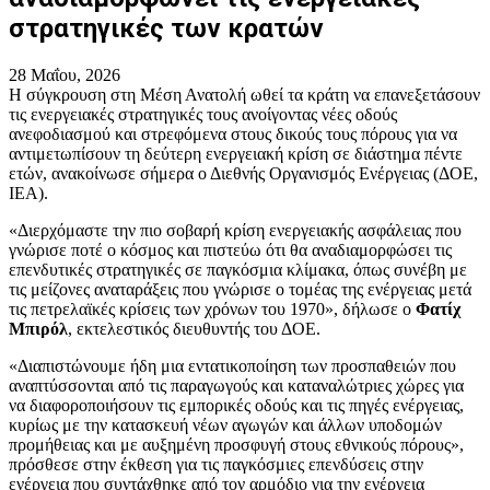
στρατηγικές των κρατών
28 Μαΐου, 2026
Η σύγκρουση στη Μέση Ανατολή ωθεί τα κράτη να επανεξετάσουν
τις ενεργειακές στρατηγικές τους ανοίγοντας νέες οδούς
ανεφοδιασμού και στρεφόμενα στους δικούς τους πόρους για να
αντιμετωπίσουν τη δεύτερη ενεργειακή κρίση σε διάστημα πέντε
ετών, ανακοίνωσε σήμερα ο Διεθνής Οργανισμός Ενέργειας (ΔΟΕ,
IEA).
«Διερχόμαστε την πιο σοβαρή κρίση ενεργειακής ασφάλειας που
γνώρισε ποτέ ο κόσμος και πιστεύω ότι θα αναδιαμορφώσει τις
επενδυτικές στρατηγικές σε παγκόσμια κλίμακα, όπως συνέβη με
τις μείζονες αναταράξεις που γνώρισε ο τομέας της ενέργειας μετά
τις πετρελαϊκές κρίσεις των χρόνων του 1970», δήλωσε ο
Φατίχ
Μπιρόλ
, εκτελεστικός διευθυντής του ΔΟΕ.
«Διαπιστώνουμε ήδη μια εντατικοποίηση των προσπαθειών που
αναπτύσσονται από τις παραγωγούς και καταναλώτριες χώρες για
να διαφοροποιήσουν τις εμπορικές οδούς και τις πηγές ενέργειας,
κυρίως με την κατασκευή νέων αγωγών και άλλων υποδομών
προμήθειας και με αυξημένη προσφυγή στους εθνικούς πόρους»,
πρόσθεσε στην έκθεση για τις παγκόσμιες επενδύσεις στην
ενέργεια που συντάχθηκε από τον αρμόδιο για την ενέργεια