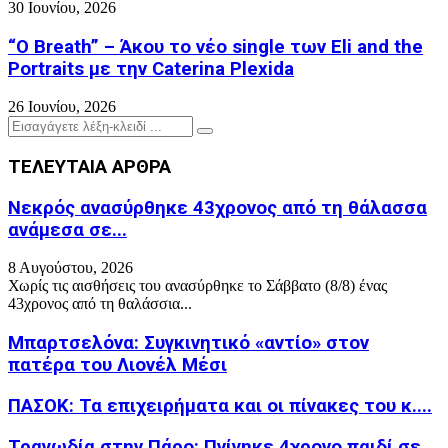
30 Ιουνίου, 2026
“O Breath” – Άκου το νέο single των Eli and the
Portraits με την Caterina Plexida
26 Ιουνίου, 2026
Search
Search
for:
ΤΕΛΕΥΤΑΙΑ ΑΡΘΡΑ
Νεκρός ανασύρθηκε 43χρονος από τη θάλασσα
ανάμεσα σε...
8 Αυγούστου, 2026
Χωρίς τις αισθήσεις του ανασύρθηκε το Σάββατο (8/8) ένας
43χρονος από τη θαλάσσια...
Μπαρτσελόνα: Συγκινητικό «αντίο» στον
πατέρα του Λιονέλ Μέσι
ΠΑΣΟΚ: Τα επιχειρήματα και οι πίνακες του κ....
Τραγωδία στην Πάρο: Πνίγηκε 4χρονο παιδί σε