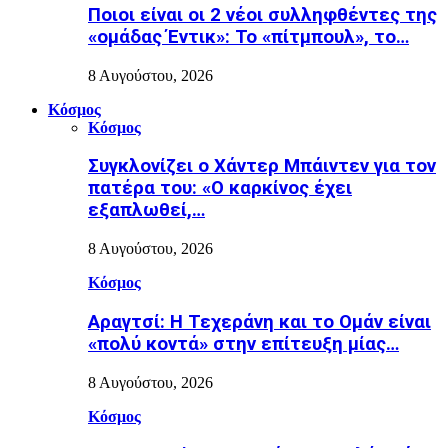
Ποιοι είναι οι 2 νέοι συλληφθέντες της
«ομάδας Έντικ»: Το «πίτμπουλ», το…
8 Αυγούστου, 2026
Κόσμος
Κόσμος
Συγκλονίζει ο Χάντερ Μπάιντεν για τον
πατέρα του: «Ο καρκίνος έχει
εξαπλωθεί,…
8 Αυγούστου, 2026
Κόσμος
Αραγτσί: Η Τεχεράνη και το Ομάν είναι
«πολύ κοντά» στην επίτευξη μίας…
8 Αυγούστου, 2026
Κόσμος