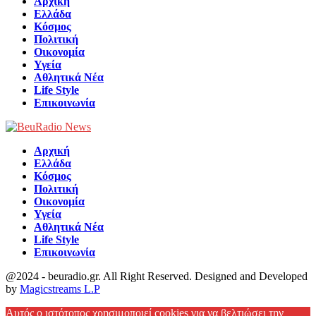
Αρχική
Ελλάδα
Κόσμος
Πολιτική
Οικονομία
Υγεία
Αθλητικά Νέα
Life Style
Επικοινωνία
Αρχική
Ελλάδα
Κόσμος
Πολιτική
Οικονομία
Υγεία
Αθλητικά Νέα
Life Style
Επικοινωνία
@2024 - beuradio.gr. All Right Reserved. Designed and Developed
by
Magicstreams L.P
Facebook
Αυτός ο ιστότοπος χρησιμοποιεί cookies για να βελτιώσει την