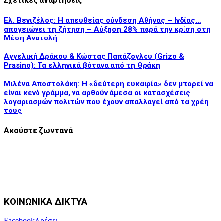
Σχετικές αναρτήσεις
Ελ. Βενιζέλος: Η απευθείας σύνδεση Αθήνας – Ινδίας…
απογειώνει τη ζήτηση – Αύξηση 28% παρά την κρίση στη
Μέση Ανατολή
Αγγελική Δράκου & Κώστας Παπάζογλου (Grizo &
Prasino): Τα ελληνικά βότανα από τη Θράκη
Μιλένα Αποστολάκη: Η «δεύτερη ευκαιρία» δεν μπορεί να
είναι κενό γράμμα, να αρθούν άμεσα οι κατασχέσεις
λογαριασμών πολιτών που έχουν απαλλαγεί από τα χρέη
τους
Ακούστε ζωντανά
ΚΟΙΝΩΝΙΚΑ ΔΙΚΤΥΑ
Facebook
Αρέσει