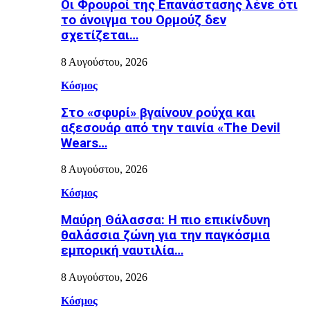
Οι Φρουροί της Επανάστασης λένε ότι
το άνοιγμα του Ορμούζ δεν
σχετίζεται…
8 Αυγούστου, 2026
Κόσμος
Στο «σφυρί» βγαίνουν ρούχα και
αξεσουάρ από την ταινία «The Devil
Wears…
8 Αυγούστου, 2026
Κόσμος
Μαύρη Θάλασσα: Η πιο επικίνδυνη
θαλάσσια ζώνη για την παγκόσμια
εμπορική ναυτιλία…
8 Αυγούστου, 2026
Κόσμος