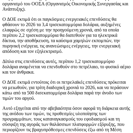
οργανισμό του ΟΟΣΑ (Οργανισμός Οικονομικής Συνεργασίας και
Ανάπτυξης).
Ο ΔΟΕ εκτιμά ότι οι παγκόσμιες ενεργειακές επενδύσεις θα
φθάσουν το 2026 τα 3,4 τρισεκατομμύρια δολάρια, αυξημένες
ελαφρώς σε σχέση με την προηγούμενη χρονιά, από τα οποία
περίπου 2,2 τρισεκατομμύρια θα διατεθούν για τα ηλεκτρικά
δίκτυα, την αποθήκευση, τα καύσιμα χαμηλών εκπομπών, την
πυρηνική ενέργεια, τις ανανεώσιμες ενέργειες, την ενεργειακή
απόδοση και τον εξηλεκτρισμό.
Δίπλα στις επενδύσεις αυτές, περίπου 1,2 τρισεκατομμύριο
δολάρια αναμένεται να επενδυθούν στο πετρέλαιο, το φυσικό αέριο
και τον άνθρακα.
Ο ΔΟΕ εκτιμά εντούτοις ότι οι πετρελαϊκές επενδύσεις πρόκειται
να μειωθούν, για τρίτη διαδοχική χρονιά το 2026, και να περάσουν
κάτω από τα 500 δισεκατομμύρια δολάρια παρά την άνοδο των
τιμών του αργού.
Αυτό εξηγείται από την αβεβαιότητα όσον αφορά τη διάρκεια αυτής
της ανόδου των τιμών, τις προθεσμίες υλοποίησης των
προγραμμάτων, τους καταναγκασμούς του εφοδιασμού και τη
σύσφιξη της αγοράς των θαλάσσιων πλατφορμών εξόρυξης, που
περιορίζουν τις βραχυπρόθεσμες επενδύσεις έξω από τη Μέση