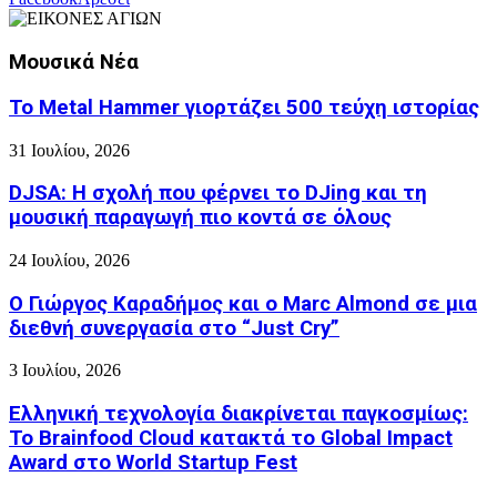
Μουσικά Νέα
Το Metal Hammer γιορτάζει 500 τεύχη ιστορίας
31 Ιουλίου, 2026
DJSA: Η σχολή που φέρνει το DJing και τη
μουσική παραγωγή πιο κοντά σε όλους
24 Ιουλίου, 2026
Ο Γιώργος Καραδήμος και ο Marc Almond σε μια
διεθνή συνεργασία στο “Just Cry”
3 Ιουλίου, 2026
Ελληνική τεχνολογία διακρίνεται παγκοσμίως:
Το Brainfood Cloud κατακτά το Global Impact
Award στο World Startup Fest