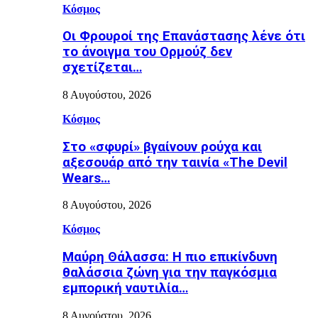
Κόσμος
Οι Φρουροί της Επανάστασης λένε ότι
το άνοιγμα του Ορμούζ δεν
σχετίζεται…
8 Αυγούστου, 2026
Κόσμος
Στο «σφυρί» βγαίνουν ρούχα και
αξεσουάρ από την ταινία «The Devil
Wears…
8 Αυγούστου, 2026
Κόσμος
Μαύρη Θάλασσα: Η πιο επικίνδυνη
θαλάσσια ζώνη για την παγκόσμια
εμπορική ναυτιλία…
8 Αυγούστου, 2026