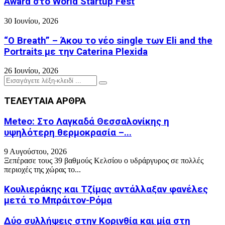
Award στο World Startup Fest
30 Ιουνίου, 2026
“O Breath” – Άκου το νέο single των Eli and the
Portraits με την Caterina Plexida
26 Ιουνίου, 2026
Search
Search
for:
ΤΕΛΕΥΤΑΙΑ ΑΡΘΡΑ
Meteo: Στο Λαγκαδά Θεσσαλονίκης η
υψηλότερη θερμοκρασία –...
9 Αυγούστου, 2026
Ξεπέρασε τους 39 βαθμούς Κελσίου ο υδράργυρος σε πολλές
περιοχές της χώρας το...
Κουλιεράκης και Τζίμας αντάλλαξαν φανέλες
μετά το Μπράιτον-Ρόμα
Δύο συλλήψεις στην Κορινθία και μία στη