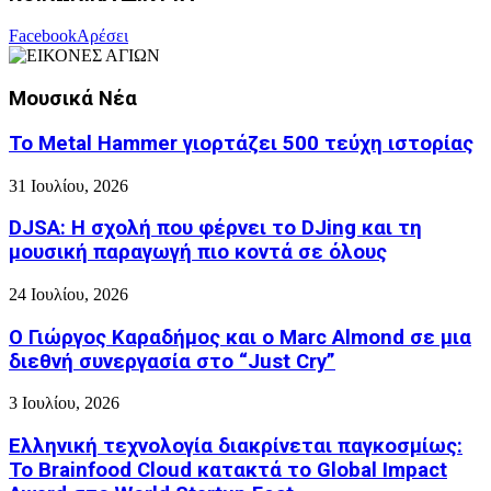
Facebook
Αρέσει
Μουσικά Νέα
Το Metal Hammer γιορτάζει 500 τεύχη ιστορίας
31 Ιουλίου, 2026
DJSA: Η σχολή που φέρνει το DJing και τη
μουσική παραγωγή πιο κοντά σε όλους
24 Ιουλίου, 2026
Ο Γιώργος Καραδήμος και ο Marc Almond σε μια
διεθνή συνεργασία στο “Just Cry”
3 Ιουλίου, 2026
Ελληνική τεχνολογία διακρίνεται παγκοσμίως:
Το Brainfood Cloud κατακτά το Global Impact