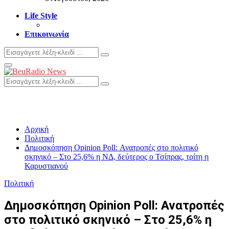
Life Style
Επικοινωνία
Search
Search
for:
Primary
Menu
Search
Search
for:
Αρχική
Πολιτική
Δημοσκόπηση Opinion Poll: Ανατροπές στο πολιτικό
σκηνικό – Στο 25,6% η ΝΔ, δεύτερος ο Τσίπρας, τρίτη η
Καρυστιανού
Πολιτική
Δημοσκόπηση Opinion Poll: Ανατροπές
στο πολιτικό σκηνικό – Στο 25,6% η