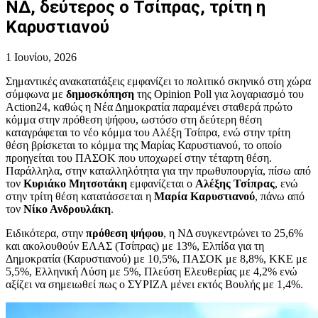
ΝΔ, δεύτερος ο Τσίπρας, τρίτη η
Καρυστιανού
1 Ιουνίου, 2026
Σημαντικές ανακατατάξεις εμφανίζει το πολιτικό σκηνικό στη χώρα
σύμφωνα με
δημοσκόπηση
της Opinion Poll για λογαριασμό του
Action24, καθώς η Νέα Δημοκρατία παραμένει σταθερά πρώτο
κόμμα στην πρόθεση ψήφου, ωστόσο στη δεύτερη θέση
καταγράφεται το νέο κόμμα του Αλέξη Τσίπρα, ενώ στην τρίτη
θέση βρίσκεται το κόμμα της Μαρίας Καρυστιανού, το οποίο
προηγείται του ΠΑΣΟΚ που υποχωρεί στην τέταρτη θέση.
Παράλληλα, στην καταλληλότητα για την πρωθυπουργία, πίσω από
τον
Κυριάκο Μητσοτάκη
εμφανίζεται ο
Αλέξης Τσίπρας
, ενώ
στην τρίτη θέση κατατάσσεται η
Μαρία Καρυστιανού
, πάνω από
τον
Νίκο Ανδρουλάκη
.
Ειδικότερα, στην
πρόθεση ψήφου
, η ΝΔ συγκεντρώνει το 25,6%
και ακολουθούν ΕΛΑΣ (Τσίπρας) με 13%, Ελπίδα για τη
Δημοκρατία (Καρυστιανού) με 10,5%, ΠΑΣΟΚ με 8,8%, ΚΚΕ με
5,5%, Ελληνική Λύση με 5%, Πλεύση Ελευθερίας με 4,2% ενώ
αξίζει να σημειωθεί πως ο ΣΥΡΙΖΑ μένει εκτός Βουλής με 1,4%.