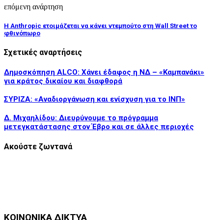
επόμενη ανάρτηση
Η Anthropic ετοιμάζεται να κάνει ντεμπούτο στη Wall Street το
φθινόπωρο
Σχετικές αναρτήσεις
Δημοσκόπηση ALCO: Χάνει έδαφος η ΝΔ – «Καμπανάκι»
για κράτος δικαίου και διαφθορά
ΣΥΡΙΖΑ: «Αναδιοργάνωση και ενίσχυση για το ΙΝΠ»
Δ. Μιχαηλίδου: Διευρύνουμε το πρόγραμμα
μετεγκατάστασης στον Έβρο και σε άλλες περιοχές
Ακούστε ζωντανά
ΚΟΙΝΩΝΙΚΑ ΔΙΚΤΥΑ