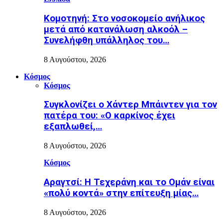
Κομοτηνή: Στο νοσοκομείο ανήλικος
μετά από κατανάλωση αλκοόλ –
Συνελήφθη υπάλληλος του…
8 Αυγούστου, 2026
Κόσμος
Κόσμος
Συγκλονίζει ο Χάντερ Μπάιντεν για τον
πατέρα του: «Ο καρκίνος έχει
εξαπλωθεί,…
8 Αυγούστου, 2026
Κόσμος
Αραγτσί: Η Τεχεράνη και το Ομάν είναι
«πολύ κοντά» στην επίτευξη μίας…
8 Αυγούστου, 2026