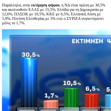
Παράλληλα, στην
εκτίμηση ψήφου
, η ΝΔ είναι πρώτη με 30,5%
και ακολουθούν ΕΛΑΣ με 15,5%, Ελπίδα για τη Δημοκρατία με
12,6%, ΠΑΣΟΚ με 10,5%, ΚΚΕ με 6,5%, Ελληνική Λύση με
5,9%, Πλεύση Ελευθερίας με 5% ενώ ο ΣΥΡΙΖΑ συγκεντρώνει
μόλις το 1,7%.