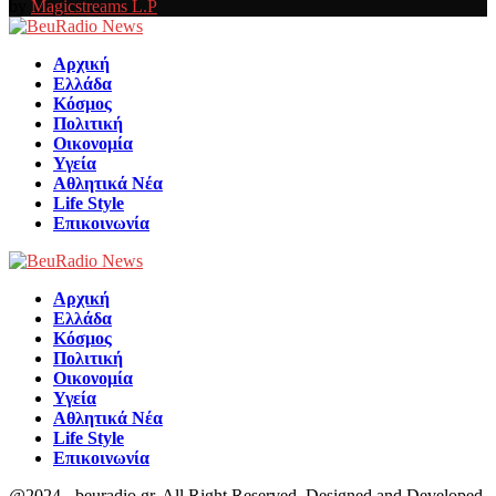
by
Magicstreams L.P
Facebook
Αρχική
Ελλάδα
Κόσμος
Πολιτική
Οικονομία
Υγεία
Αθλητικά Νέα
Life Style
Επικοινωνία
Αρχική
Ελλάδα
Κόσμος
Πολιτική
Οικονομία
Υγεία
Αθλητικά Νέα
Life Style
Επικοινωνία
@2024 - beuradio.gr. All Right Reserved. Designed and Developed