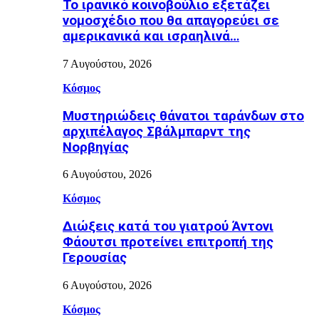
Το ιρανικό κοινοβούλιο εξετάζει
νομοσχέδιο που θα απαγορεύει σε
αμερικανικά και ισραηλινά…
7 Αυγούστου, 2026
Κόσμος
Μυστηριώδεις θάνατοι ταράνδων στο
αρχιπέλαγος Σβάλμπαρντ της
Νορβηγίας
6 Αυγούστου, 2026
Κόσμος
Διώξεις κατά του γιατρού Άντονι
Φάουτσι προτείνει επιτροπή της
Γερουσίας
6 Αυγούστου, 2026
Κόσμος