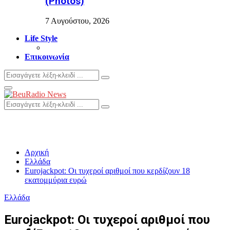
(Photos)
7 Αυγούστου, 2026
Life Style
Επικοινωνία
Search
Search
for:
Primary
Menu
Search
Search
for:
Αρχική
Ελλάδα
Eurojackpot: Οι τυχεροί αριθμοί που κερδίζουν 18
εκατομμύρια ευρώ
Ελλάδα
Eurojackpot: Οι τυχεροί αριθμοί που