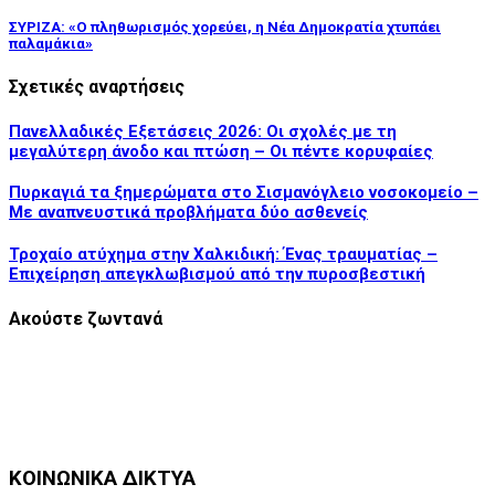
ΣΥΡΙΖΑ: «Ο πληθωρισμός χορεύει, η Νέα Δημοκρατία χτυπάει
παλαμάκια»
Σχετικές αναρτήσεις
Πανελλαδικές Εξετάσεις 2026: Οι σχολές με τη
μεγαλύτερη άνοδο και πτώση – Oι πέντε κορυφαίες
Πυρκαγιά τα ξημερώματα στο Σισμανόγλειο νοσοκομείο –
Με αναπνευστικά προβλήματα δύο ασθενείς
Τροχαίο ατύχημα στην Χαλκιδική: Ένας τραυματίας –
Επιχείρηση απεγκλωβισμού από την πυροσβεστική
Ακούστε ζωντανά
ΚΟΙΝΩΝΙΚΑ ΔΙΚΤΥΑ