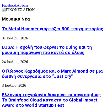
Facebook
Αρέσει
Μουσικά Νέα
Το Metal Hammer γιορτάζει 500 τεύχη ιστορίας
31 Ιουλίου, 2026
DJSA: Η σχολή που φέρνει το DJing και τη
μουσική παραγωγή πιο κοντά σε όλους
24 Ιουλίου, 2026
Ο Γιώργος Καραδήμος και ο Marc Almond σε μια
διεθνή συνεργασία στο “Just Cry”
3 Ιουλίου, 2026
Ελληνική τεχνολογία διακρίνεται παγκοσμίως:
Το Brainfood Cloud κατακτά το Global Impact
Award στο World Startup Fest