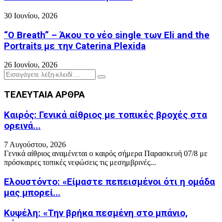
30 Ιουνίου, 2026
“O Breath” – Άκου το νέο single των Eli and the
Portraits με την Caterina Plexida
26 Ιουνίου, 2026
Search
Search
for:
ΤΕΛΕΥΤΑΙΑ ΑΡΘΡΑ
Καιρός: Γενικά αίθριος με τοπικές βροχές στα
ορεινά...
7 Αυγούστου, 2026
Γενικά αίθριος αναμένεται ο καιρός σήμερα Παρασκευή 07/8 με
πρόσκαιρες τοπικές νεφώσεις τις μεσημβρινές...
Ελουστόντο: «Είμαστε πεπεισμένοι ότι η ομάδα
μας μπορεί...
Κυψέλη: «Την βρήκα πεσμένη στο μπάνιο,