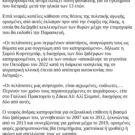
κατηγορούμενος αντιμετωπίζει ποινή φυλάκισης για τα εγκλήματα
που διέπραξε μετά την ηλικία των 13 ετών.
Επτά νεαρές κοπέλες κάθισαν στις θέσεις της πολιτικής αγωγής,
ορισμένες από αυτές έκλαιγαν πριν από την έναρξη της δίκης, η
οποία θα διεξαχθεί κεκλεισμένων των θυρών μέχρι την ετυμηγορία
που θα εκδοθεί την Παρασκευή.
«Οι πελάτισσες μου περιμένουν απαντήσεις, αναγνώριση τους ως
θύματα και μια συγγνώμη από τον κατηγορούμενο», δήλωσε η
Σαρλό Κορντεμπάρ, η δικηγόρος των δύο ξαδέρφων του
κατηγορουμένου, η μία εκ των οποίων «αποκάλυψε τα γεγονότα
τον Οκτώβριο του 2022 κατά τη διάρκεια νοσηλείας της σε
ψυχιατρική κλινική έπειτα από απόπειρα αυτοκτονίας που
διέπραξε».
«Οι πελάτισσες μας ανησυχούν, είναι αγχωμένες, ευάλωτες….
Περνούν τον χρόνο τους πηγαινοερχόμενες σε ψυχιάτρους», είπε
στο Γαλλικό Πρακτορείο η Ζάκια Αίτ Αλί Σλιμανέ, δικηγόρος σε
δύο από αυτές.
Ο νεαρός άνδρας κατηγορείται για σεξουαλική επίθεση ή βιασμό
δύο ξαδέρφων του, γεννηθεισών το 2007 και το 2012, ξεκινώντας
από το 2013 και συνεχίζοντας για χρόνια μέχρι το 2019, ορισμένες
φορές χρησιμοποιώντας βία (τσιμπήματα, χαστούκια ή γροθιές) ή
ακόμη και απειλώντας τους με μαχαίρι.