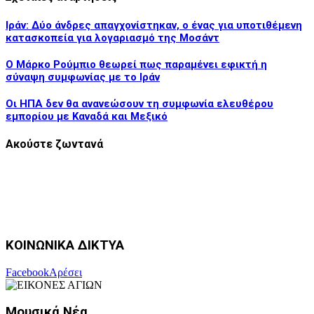
Ιράν: Δύο άνδρες απαγχονίστηκαν, ο ένας για υποτιθέμενη
κατασκοπεία για λογαριασμό της Μοσάντ
Ο Μάρκο Ρούμπιο θεωρεί πως παραμένει εφικτή η
σύναψη συμφωνίας με το Ιράν
Οι ΗΠΑ δεν θα ανανεώσουν τη συμφωνία ελευθέρου
εμπορίου με Καναδά και Μεξικό
Ακούστε ζωντανά
ΚΟΙΝΩΝΙΚΑ ΔΙΚΤΥΑ
Facebook
Αρέσει
Μουσικά Νέα