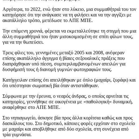
Αργότερα, το 2022, ενώ ήταν στο λύκειο, μια συμμαθήτριά του τον
κατηγόρησε ότι την ανάγκασε να τη φιλήσει και να την αγγίξει με
ακατάλληλο τρόπο, μετέδωσε το ΑΠΕ ΜΠΕ.
Την επόμενη χρονιά, φέρεται να εκμεταλλεύτηκε τη στιγμή που μια
άλλη συμμαθήτριά του ήταν μισοκοιμισμένη σε σπίτι φίλων τους,
για να την θωπεύσει.
Τρεις φίλες του, γεννημένες μεταξύ 2005 και 2008, ανέφεραν
επίσης ακατάλληλο άγγιγμα ή βίαιες σεξουαλικές πράξεις που
διαπράχθηκαν υπό πίεση, συμπεριλαμβανομένων απειλών για
δυσφήμισή τους ή διανομή γυμνών φωτογραφιών τους.
Κατήγγειλαν επίσης ότι απειλήθηκαν με όπλο (μαχαίρι, ξυράφι) και
ότι υπέστησαν σωματική βία όταν αντιστάθηκαν.
Σύμφωνα με την έρευνα, ο νεαρός άνδρας, ο οποίος αρνείται τις
κατηγορίες, γεννήθηκε σε οικογένεια με «παθολογική» δυναμική,
αναφέρθηκε στο ΑΠΕ ΜΠΕ.
Στο νηπιαγωγείο, άσκησε βία προς άλλα κορίτσια καθώς και προς
δασκάλους του. Στο δημοτικό, κάποιες φορές ερχόταν στο σχολείο
με μαχαίρι και αποβλήθηκε από δύο σχολεία, στη συνέχεια από
τρία γυμνάσια.