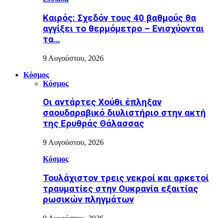
Καιρός: Σχεδόν τους 40 βαθμούς θα
αγγίξει το θερμόμετρο – Ενισχύονται
τα…
9 Αυγούστου, 2026
Κόσμος
Κόσμος
Οι αντάρτες Χούθι έπληξαν
σαουδαραβικό διυλιστήριο στην ακτή
της Ερυθράς Θάλασσας
9 Αυγούστου, 2026
Κόσμος
Τουλάχιστον τρεις νεκροί και αρκετοί
τραυματίες στην Ουκρανία εξαιτίας
ρωσικών πληγμάτων