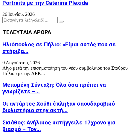
Portraits με την Caterina Plexida
26 Ιουνίου, 2026
Search
Search
for:
ΤΕΛΕΥΤΑΙΑ ΑΡΘΡΑ
Ηλιόπουλος σε Πήλιο: «Είμαι αυτός που σε
στήριξα...
9 Αυγούστου, 2026
Λίγο μετά την επισημοποίηση του νέου συμβολαίου του Σταύρου
Πήλιου με την ΑΕΚ...
Μειωμένη Σύνταξη: Όλα όσα πρέπει να
γνωρίζετε –...
Οι αντάρτες Χούθι έπληξαν σαουδαραβικό
διυλιστήριο στην ακτή...
Σκιάθος: Ανήλικος κατήγγειλε 17χρονο για
βιασμό – Τον...