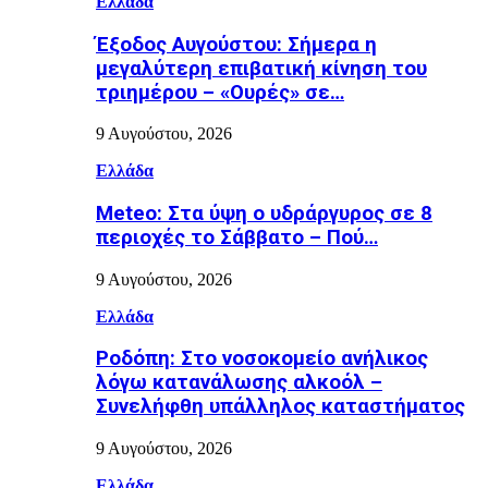
Ελλάδα
Έξοδος Αυγούστου: Σήμερα η
μεγαλύτερη επιβατική κίνηση του
τριημέρου – «Ουρές» σε…
9 Αυγούστου, 2026
Ελλάδα
Meteo: Στα ύψη ο υδράργυρος σε 8
περιοχές το Σάββατο – Πού…
9 Αυγούστου, 2026
Ελλάδα
Ροδόπη: Στο νοσοκομείο ανήλικος
λόγω κατανάλωσης αλκοόλ –
Συνελήφθη υπάλληλος καταστήματος
9 Αυγούστου, 2026
Ελλάδα