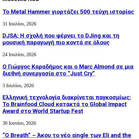
Το Metal Hammer γιορτάζει 500 τεύχη ιστορίας
31 Ιουλίου, 2026
DJSA: Η σχολή που φέρνει το DJing και τη
μουσική παραγωγή πιο κοντά σε όλους
24 Ιουλίου, 2026
Ο Γιώργος Καραδήμος και ο Marc Almond σε μια
διεθνή συνεργασία στο “Just Cry”
3 Ιουλίου, 2026
Ελληνική τεχνολογία διακρίνεται παγκοσμίως:
Το Brainfood Cloud κατακτά το Global Impact
Award στο World Startup Fest
30 Ιουνίου, 2026
“O Breath” – Άκου το νέο single των Eli and the