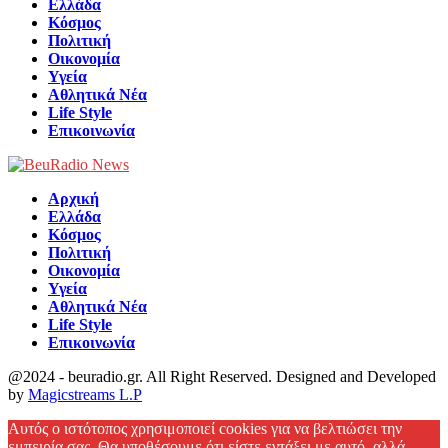
Ελλάδα
Κόσμος
Πολιτική
Οικονομία
Υγεία
Αθλητικά Νέα
Life Style
Επικοινωνία
Αρχική
Ελλάδα
Κόσμος
Πολιτική
Οικονομία
Υγεία
Αθλητικά Νέα
Life Style
Επικοινωνία
@2024 - beuradio.gr. All Right Reserved. Designed and Developed
by
Magicstreams L.P
Facebook
Αυτός ο ιστότοπος χρησιμοποιεί cookies για να βελτιώσει την
εμπειρία σας. Θα υποθέσουμε ότι είστε εντάξει με αυτό, αλλά