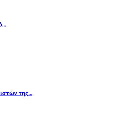
κό…
βιστών της…