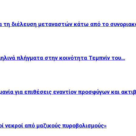
ια τη διέλευση μεταναστών κάτω από το συνορια
αηλινά πλήγματα στην κοινότητα Τεμπνίν του…
ανία για επιθέσεις εναντίον προσφύγων και ακτι
οί νεκροί από μαζικούς πυροβολισμούς»