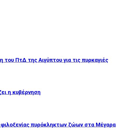
του ΠτΔ της Αιγύπτου για τις πυρκαγιές
ίζει η κυβέρνηση
 φιλοξενίας πυρόκληκτων ζώων στα Μέγαρα