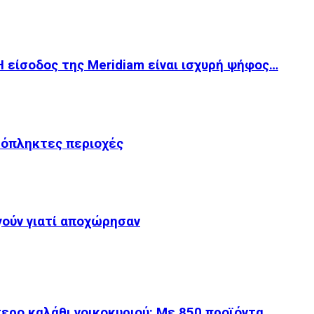
 είσοδος της Meridiam είναι ισχυρή ψήφος…
υρόπληκτες περιοχές
γούν γιατί αποχώρησαν
ερο καλάθι νοικοκυριού: Με 850 προϊόντα…