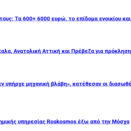
ους: Τα 600+ 6000 ευρώ, το επίδομα ενοικίου κα
αλα, Ανατολική Αττική και Πρέβεζα για πρόκληση
ν υπήρχε μηχανική βλάβη», κατέθεσαν οι διασωθ
τημικής υπηρεσίας Roskosmos έξω από την Μόσχα