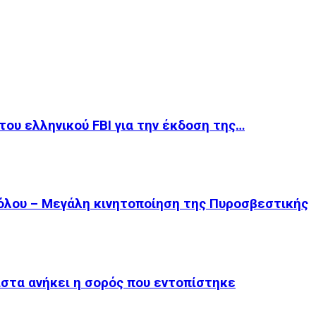
του ελληνικού FBI για την έκδοση της…
όλου – Μεγάλη κινητοποίηση της Πυροσβεστικής
ίστα ανήκει η σορός που εντοπίστηκε