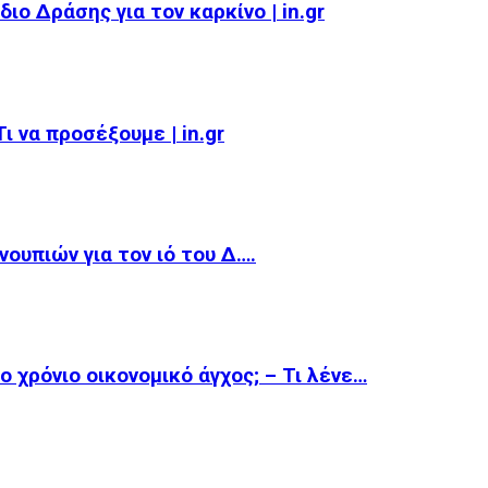
ιο Δράσης για τον καρκίνο | in.gr
 να προσέξουμε | in.gr
ουπιών για τον ιό του Δ….
 χρόνιο οικονομικό άγχος; – Τι λένε…