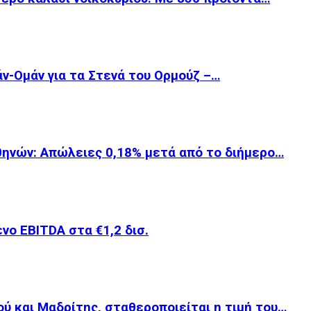
άν-Ομάν για τα Στενά του Ορμούζ –…
θηνών: Απώλειες 0,18% μετά από το διήμερο…
νο EBITDA στα €1,2 δισ.
ού και Μαδρίτης, σταθεροποιείται η τιμή του…