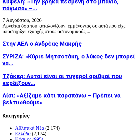
Κυψέλη: «Την βρήκα πεσμένη στο μπάνιο,
πάγωσα» –...
7 Αυγούστου, 2026
Αρνείται όσα του καταλογίζουν, εμμένοντας σε αυτά που είχε
υποστηρίξει εξαρχής στους αστυνομικούς,...
Στην ΑΕΛ ο Ανδρέας Μακρής
ΣΥΡΙΖΑ: «Κύριε Μητσοτάκη, ο λύκος δεν μπορεί
να...
Τζόκερ: Αυτοί είναι οι τυχεροί αριθμοί που
κερδίζουν...
Λίσι: «Αξίζαμε κάτι παραπάνω – Πρέπει να
βελτιωθούμε»
Kατηγορίες
Αθλητικά Νέα
(2,174)
Ελλάδα
(2,174)
Κόσμος
(995)