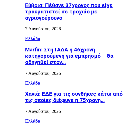
Εύβοια: Πέθανε 37χρονος που είχε
τραυματιστεί σε τροχαίο με
αγριογούρουνο
7 Αυγούστου, 2026
Ελλάδα
Marfin: Στη ΓΑΔΑ η 46χρονη
κατηγορούμενη για εμπρησμό – Θα
οδηγηθεί στον…
7 Αυγούστου, 2026
Ελλάδα
Χανιά: ΕΔΕ για τις συνθήκες κάτω από
τις οποίες διέφυγε η 75χρονη…
7 Αυγούστου, 2026
Ελλάδα