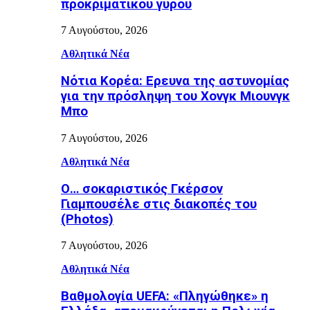
προκριματικού γύρου
7 Αυγούστου, 2026
Αθλητικά Νέα
Νότια Κορέα: Ερευνα της αστυνομίας
για την πρόσληψη του Χονγκ Μιουνγκ
Μπo
7 Αυγούστου, 2026
Αθλητικά Νέα
Ο… σοκαριστικός Γκέρσον
Γιαμπουσέλε στις διακοπές του
(Photos)
7 Αυγούστου, 2026
Αθλητικά Νέα
Βαθμολογία UEFA: «Πληγώθηκε» η