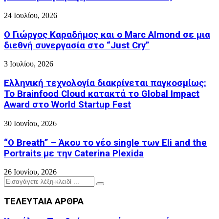
24 Ιουλίου, 2026
Ο Γιώργος Καραδήμος και ο Marc Almond σε μια
διεθνή συνεργασία στο “Just Cry”
3 Ιουλίου, 2026
Ελληνική τεχνολογία διακρίνεται παγκοσμίως:
Το Brainfood Cloud κατακτά το Global Impact
Award στο World Startup Fest
30 Ιουνίου, 2026
“O Breath” – Άκου το νέο single των Eli and the
Portraits με την Caterina Plexida
26 Ιουνίου, 2026
Search
Search
for:
ΤΕΛΕΥΤΑΙΑ ΑΡΘΡΑ