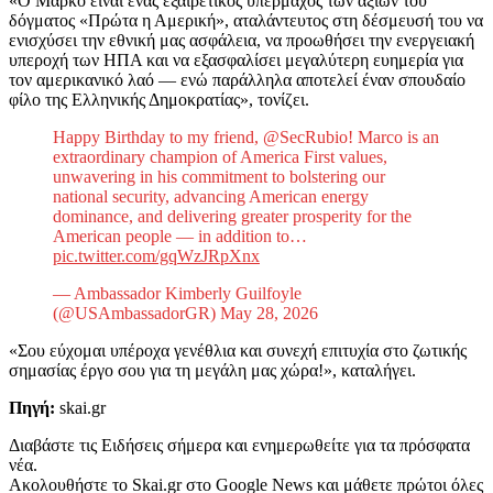
«Ο Μάρκο είναι ένας εξαιρετικός υπέρμαχος των αξιών του
δόγματος «Πρώτα η Αμερική», αταλάντευτος στη δέσμευσή του να
ενισχύσει την εθνική μας ασφάλεια, να προωθήσει την ενεργειακή
υπεροχή των ΗΠΑ και να εξασφαλίσει μεγαλύτερη ευημερία για
τον αμερικανικό λαό — ενώ παράλληλα αποτελεί έναν σπουδαίο
φίλο της Ελληνικής Δημοκρατίας», τονίζει.
Happy Birthday to my friend, @SecRubio! Marco is an
extraordinary champion of America First values,
unwavering in his commitment to bolstering our
national security, advancing American energy
dominance, and delivering greater prosperity for the
American people — in addition to…
pic.twitter.com/gqWzJRpXnx
— Ambassador Kimberly Guilfoyle
(@USAmbassadorGR) May 28, 2026
«Σου εύχομαι υπέροχα γενέθλια και συνεχή επιτυχία στο ζωτικής
σημασίας έργο σου για τη μεγάλη μας χώρα!», καταλήγει.
Πηγή:
skai.gr
Διαβάστε τις Ειδήσεις σήμερα και ενημερωθείτε για τα πρόσφατα
νέα.
Ακολουθήστε το Skai.gr στο Google News και μάθετε πρώτοι όλες