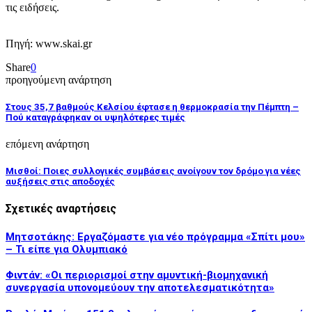
τις ειδήσεις.
Πηγή: www.skai.gr
Share
0
προηγούμενη ανάρτηση
Στους 35,7 βαθμούς Κελσίου έφτασε η θερμοκρασία την Πέμπτη –
Πού καταγράφηκαν οι υψηλότερες τιμές
επόμενη ανάρτηση
Μισθοί: Ποιες συλλογικές συμβάσεις ανοίγουν τον δρόμο για νέες
αυξήσεις στις αποδοχές
Σχετικές αναρτήσεις
Μητσοτάκης: Εργαζόμαστε για νέο πρόγραμμα «Σπίτι μου»
– Τι είπε για Ολυμπιακό
Φιντάν: «Οι περιορισμοί στην αμυντική-βιομηχανική
συνεργασία υπονομεύουν την αποτελεσματικότητα»