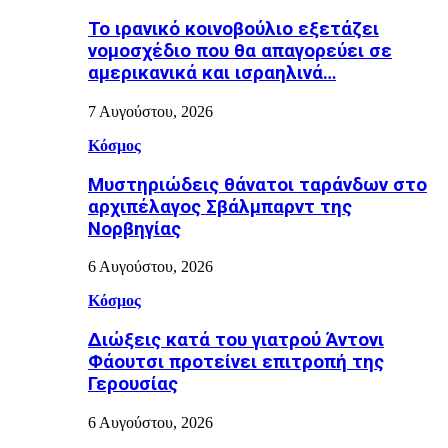
Το ιρανικό κοινοβούλιο εξετάζει
νομοσχέδιο που θα απαγορεύει σε
αμερικανικά και ισραηλινά…
7 Αυγούστου, 2026
Κόσμος
Μυστηριώδεις θάνατοι ταράνδων στο
αρχιπέλαγος Σβάλμπαρντ της
Νορβηγίας
6 Αυγούστου, 2026
Κόσμος
Διώξεις κατά του γιατρού Άντονι
Φάουτσι προτείνει επιτροπή της
Γερουσίας
6 Αυγούστου, 2026