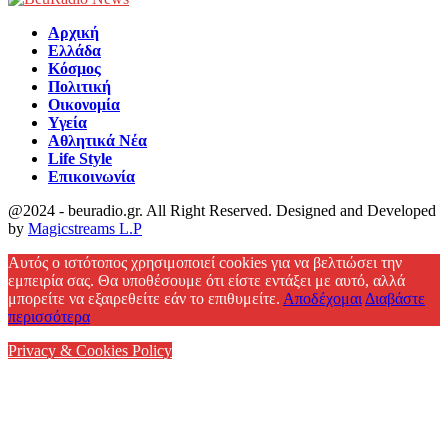
Αρχική
Ελλάδα
Κόσμος
Πολιτική
Οικονομία
Υγεία
Αθλητικά Νέα
Life Style
Επικοινωνία
@2024 - beuradio.gr. All Right Reserved. Designed and Developed
by
Magicstreams L.P
Facebook
Αυτός ο ιστότοπος χρησιμοποιεί cookies για να βελτιώσει την
εμπειρία σας. Θα υποθέσουμε ότι είστε εντάξει με αυτό, αλλά
μπορείτε να εξαιρεθείτε εάν το επιθυμείτε.
Αποδέχομαι
Διαβάστε
περισσότερα
Privacy & Cookies Policy