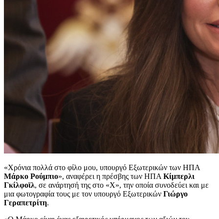
«Χρόνια πολλά στο φίλο μου, υπουργό Εξωτερικών των ΗΠΑ
Μάρκο Ρούμπιο
», αναφέρει η πρέσβης των ΗΠΑ
Κίμπερλι
Γκίλφοϊλ
, σε ανάρτησή της στο «Χ», την οποία συνοδεύει και με
μια φωτογραφία τους με τον υπουργό Εξωτερικών
Γιώργο
Γεραπετρίτη
.