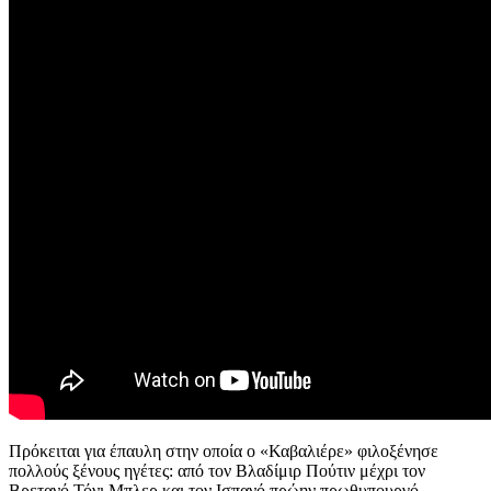
Πρόκειται για έπαυλη στην οποία ο «Καβαλιέρε» φιλοξένησε
πολλούς ξένους ηγέτες: από τον Βλαδίμιρ Πούτιν μέχρι τον
Βρετανό Τόνι Μπλερ και τον Ισπανό πρώην πρωθυπουργό