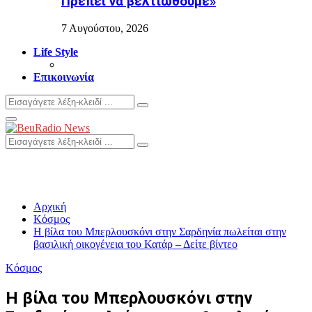
Πρέπει να βελτιωθούμε»
7 Αυγούστου, 2026
Life Style
Επικοινωνία
Search
Search
for:
Primary
Menu
Search
Search
for:
Αρχική
Κόσμος
H βίλα του Μπερλουσκόνι στην Σαρδηνία πωλείται στην
βασιλική οικογένεια του Κατάρ – Δείτε βίντεο
Κόσμος
H βίλα του Μπερλουσκόνι στην