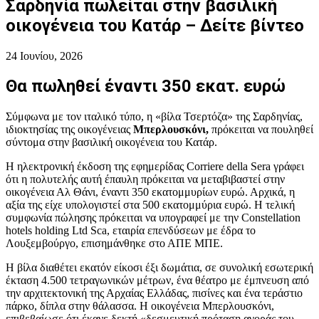
Σαρδηνία πωλείται στην βασιλική
οικογένεια του Κατάρ – Δείτε βίντεο
24 Ιουνίου, 2026
Θα πωληθεί έναντι 350 εκατ. ευρώ
Σύμφωνα με τον ιταλικό τύπο, η «βίλα Τσερτόζα» της Σαρδηνίας,
ιδιοκτησίας της οικογένειας
Μπερλουσκόνι,
πρόκειται να πουληθεί
σύντομα στην βασιλική οικογένεια του Κατάρ.
Η ηλεκτρονική έκδοση της εφημερίδας Corriere della Sera γράφει
ότι η πολυτελής αυτή έπαυλη πρόκειται να μεταβιβαστεί στην
οικογένεια Αλ Θάνι, έναντι 350 εκατομμυρίων ευρώ. Αρχικά, η
αξία της είχε υπολογιστεί στα 500 εκατομμύρια ευρώ. H τελική
συμφωνία πώλησης πρόκειται να υπογραφεί με την Constellation
hotels holding Ltd Sca, εταιρία επενδύσεων με έδρα το
Λουξεμβούργο, επισημάνθηκε στο ΑΠΕ ΜΠΕ.
Η βίλα διαθέτει εκατόν είκοσι έξι δωμάτια, σε συνολική εσωτερική
έκταση 4.500 τετραγωνικών μέτρων, ένα θέατρο με έμπνευση από
την αρχιτεκτονική της Αρχαίας Ελλάδας, πισίνες και ένα τεράστιο
πάρκο, δίπλα στην θάλασσα. Η οικογένεια Μπερλουσκόνι,
επιβεβαίωσε ότι έκανε δεκτή «δεσμευτική πρόταση αγοράς του