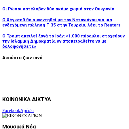
Οι Ρώσοι κατέλαβαν δύο ακόμα χωριά στην Ουκρανία
Ο Χέγκσεθ θα συναντηθεί με τον Νετανιάχου για μια
ενδεχόμενη πώληση F-35 στην Τουρκία, λέει το Reuters
Ο Τραμπ απειλεί ξανά το Ιράν: «1.000 πύραυλοι στοχεύουν
την Ισλαμική Δημοκρατία αν αποπειραθείτε να με
δολοφονήσετε»
Ακούστε ζωντανά
ΚΟΙΝΩΝΙΚΑ ΔΙΚΤΥΑ
Facebook
Αρέσει
Μουσικά Νέα