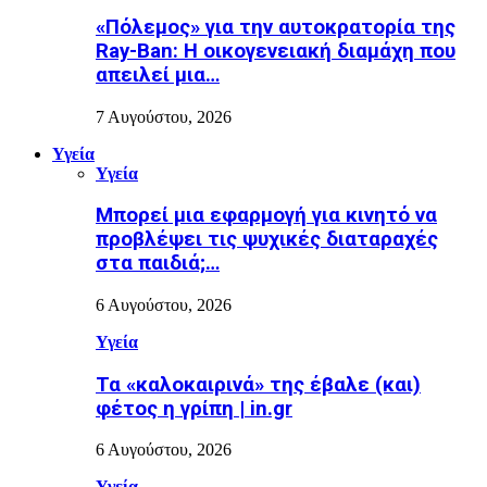
«Πόλεμος» για την αυτοκρατορία της
Ray-Ban: Η οικογενειακή διαμάχη που
απειλεί μια…
7 Αυγούστου, 2026
Υγεία
Υγεία
Μπορεί μια εφαρμογή για κινητό να
προβλέψει τις ψυχικές διαταραχές
στα παιδιά;…
6 Αυγούστου, 2026
Υγεία
Τα «καλοκαιρινά» της έβαλε (και)
φέτος η γρίπη | in.gr
6 Αυγούστου, 2026
Υγεία