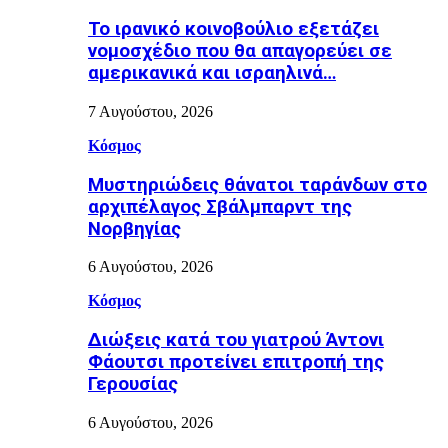
Το ιρανικό κοινοβούλιο εξετάζει
νομοσχέδιο που θα απαγορεύει σε
αμερικανικά και ισραηλινά…
7 Αυγούστου, 2026
Κόσμος
Μυστηριώδεις θάνατοι ταράνδων στο
αρχιπέλαγος Σβάλμπαρντ της
Νορβηγίας
6 Αυγούστου, 2026
Κόσμος
Διώξεις κατά του γιατρού Άντονι
Φάουτσι προτείνει επιτροπή της
Γερουσίας
6 Αυγούστου, 2026