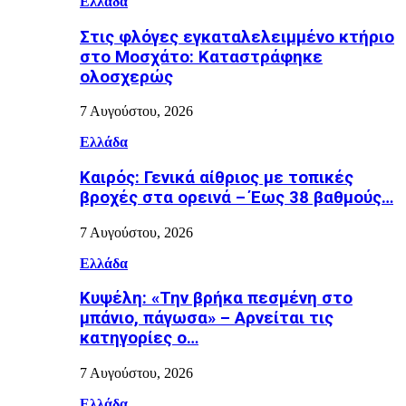
Ελλάδα
Στις φλόγες εγκαταλελειμμένο κτήριο
στο Μοσχάτο: Καταστράφηκε
ολοσχερώς
7 Αυγούστου, 2026
Ελλάδα
Καιρός: Γενικά αίθριος με τοπικές
βροχές στα ορεινά – Έως 38 βαθμούς…
7 Αυγούστου, 2026
Ελλάδα
Κυψέλη: «Την βρήκα πεσμένη στο
μπάνιο, πάγωσα» – Αρνείται τις
κατηγορίες ο…
7 Αυγούστου, 2026
Ελλάδα