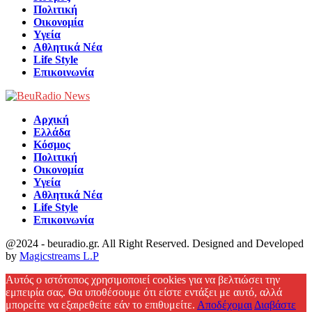
Πολιτική
Οικονομία
Υγεία
Αθλητικά Νέα
Life Style
Επικοινωνία
Αρχική
Ελλάδα
Κόσμος
Πολιτική
Οικονομία
Υγεία
Αθλητικά Νέα
Life Style
Επικοινωνία
@2024 - beuradio.gr. All Right Reserved. Designed and Developed
by
Magicstreams L.P
Facebook
Αυτός ο ιστότοπος χρησιμοποιεί cookies για να βελτιώσει την
εμπειρία σας. Θα υποθέσουμε ότι είστε εντάξει με αυτό, αλλά
μπορείτε να εξαιρεθείτε εάν το επιθυμείτε.
Αποδέχομαι
Διαβάστε