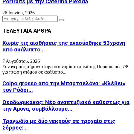
Portraits με την Caterina Plexida
26 Ιουνίου, 2026
Search
Search
for:
ΤΕΛΕΥΤΑΙΑ ΑΡΘΡΑ
Χωρίς τις αισθήσεις της ανασύρθηκε 53χρονη
από ακάλυπτο...
7 Αυγούστου, 2026
Συναγερμός σήμανε στην αστυνομία το πρωί της Παρασκευής 7/8
για πτώση ατόμου σε ακάλυπτο...
Colpo grosso από την Μπαρτσελόνα: «Κλέβει»
τον Ρόδρι...
Θεοδωρικάκος: Νέο αναπτυξιακό καθεστώς για
την Αμυνα, συμβάλλουμε...
Τραγωδία με δύο νεκρούς σε τροχαίο στις
Σέρρες:...