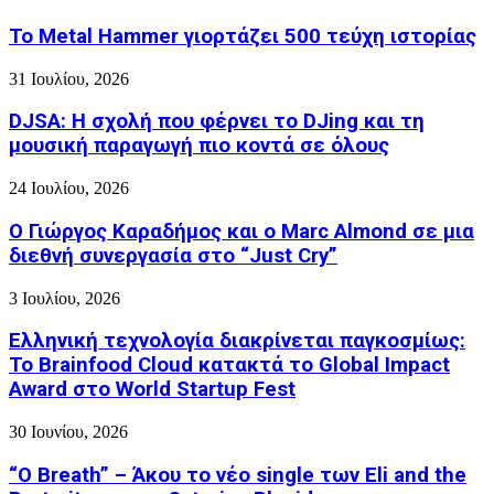
Το Metal Hammer γιορτάζει 500 τεύχη ιστορίας
31 Ιουλίου, 2026
DJSA: Η σχολή που φέρνει το DJing και τη
μουσική παραγωγή πιο κοντά σε όλους
24 Ιουλίου, 2026
Ο Γιώργος Καραδήμος και ο Marc Almond σε μια
διεθνή συνεργασία στο “Just Cry”
3 Ιουλίου, 2026
Ελληνική τεχνολογία διακρίνεται παγκοσμίως:
Το Brainfood Cloud κατακτά το Global Impact
Award στο World Startup Fest
30 Ιουνίου, 2026
“O Breath” – Άκου το νέο single των Eli and the