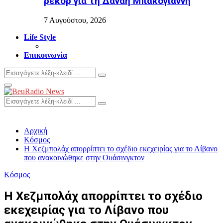
ρεκόρ για τη Δανάη Μπακογιάννη
7 Αυγούστου, 2026
Life Style
Επικοινωνία
Search
Search
for:
Primary
Menu
Search
Search
for:
Αρχική
Κόσμος
Η Χεζμπολάχ απορρίπτει το σχέδιο εκεχειρίας για το Λίβανο
που ανακοινώθηκε στην Ουάσινγκτον
Κόσμος
Η Χεζμπολάχ απορρίπτει το σχέδιο
εκεχειρίας για το Λίβανο που