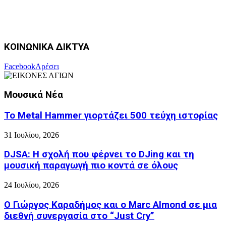
ΚΟΙΝΩΝΙΚΑ ΔΙΚΤΥΑ
Facebook
Αρέσει
Μουσικά Νέα
Το Metal Hammer γιορτάζει 500 τεύχη ιστορίας
31 Ιουλίου, 2026
DJSA: Η σχολή που φέρνει το DJing και τη
μουσική παραγωγή πιο κοντά σε όλους
24 Ιουλίου, 2026
Ο Γιώργος Καραδήμος και ο Marc Almond σε μια
διεθνή συνεργασία στο “Just Cry”