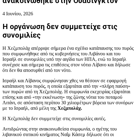
ανακοινώθηκε στην Ουάσινγκτον
4 Ιουνίου, 2026
Η οργάνωση δεν συμμετείχε στις
συνομιλίες
Η Χεζμπολάχ απέρριψε σήμερα ένα σχέδιο κατάπαυσης του πυρός
που συμφωνήθηκε από τις κυβερνήσεις του Λιβάνου και του
Ισραήλ σε συνομιλίες υπό την αιγίδα των ΗΠΑ, ενώ το Ισραήλ
συνέχισε και σήμερα τις επιθέσεις στον νότιο Λίβανο και δήλωσε
ότι δεν θα αποσυρθεί από τον νότο.
Ισραήλ και Λίβανος συμφώνησαν χθες να θέσουν σε εφαρμογή
κατάπαυση του πυρός, η οποία εξαρτάται από την «πλήρη παύση»
των πυρών από τη Χεζμπολάχ. Η συμφωνία εκεχειρίας εξαρτάται
επίσης και από «την εκκένωση» της ζώνης νότια του ποταμού
Λιτάνι, σε απόσταση περίπου 30 χιλιομέτρων βόρεια των συνόρων
με το Ισραήλ, από μέλη της
Χεζμπολάχ.
Η Χεζμπολάχ δεν συμμετείχε στις συνομιλίες αυτές.
Αντιδρώντας στην ανακοινωθείσα συμφωνία, ο ηγέτης του
λιβανικού σιιτικού κινήματος Ναΐμ Κάσεμ δήλωσε ότι οι