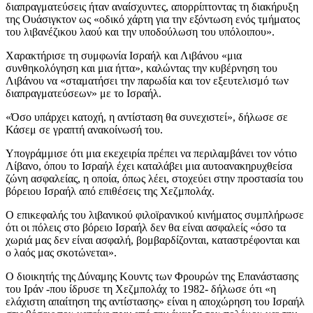
διαπραγματεύσεις ήταν αναίσχυντες, απορρίπτοντας τη διακήρυξη
της Ουάσιγκτον ως «οδικό χάρτη για την εξόντωση ενός τμήματος
του λιβανέζικου λαού και την υποδούλωση του υπόλοιπου».
Χαρακτήρισε τη συμφωνία Ισραήλ και Λιβάνου «μια
συνθηκολόγηση και μια ήττα», καλώντας την κυβέρνηση του
Λιβάνου να «σταματήσει την παρωδία και τον εξευτελισμό των
διαπραγματεύσεων» με το Ισραήλ.
«Όσο υπάρχει κατοχή, η αντίσταση θα συνεχιστεί», δήλωσε σε
Κάσεμ σε γραπτή ανακοίνωσή του.
Υπογράμμισε ότι μια εκεχειρία πρέπει να περιλαμβάνει τον νότιο
Λίβανο, όπου το Ισραήλ έχει καταλάβει μια αυτοανακηρυχθείσα
ζώνη ασφαλείας, η οποία, όπως λέει, στοχεύει στην προστασία του
βόρειου Ισραήλ από επιθέσεις της Χεζμπολάχ.
Ο επικεφαλής του λιβανικού φιλοϊρανικού κινήματος συμπλήρωσε
ότι οι πόλεις στο βόρειο Ισραήλ δεν θα είναι ασφαλείς «όσο τα
χωριά μας δεν είναι ασφαλή, βομβαρδίζονται, καταστρέφονται και
ο λαός μας σκοτώνεται».
Ο διοικητής της Δύναμης Κουντς των Φρουρών της Επανάστασης
του Ιράν -που ίδρυσε τη Χεζμπολάχ το 1982- δήλωσε ότι «η
ελάχιστη απαίτηση της αντίστασης» είναι η αποχώρηση του Ισραήλ