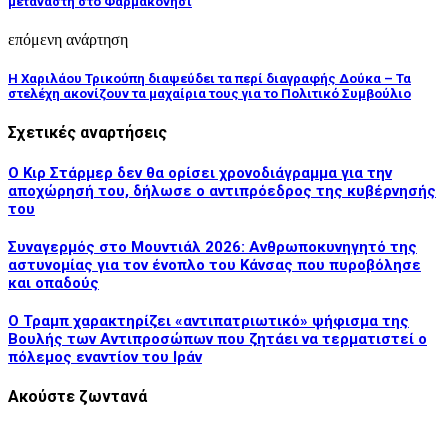
μετανάστη στο Φαρμακονήσι
επόμενη ανάρτηση
H Χαριλάου Τρικούπη διαψεύδει τα περί διαγραφής Δούκα – Τα
στελέχη ακονίζουν τα μαχαίρια τους για το Πολιτικό Συμβούλιο
Σχετικές αναρτήσεις
Ο Κιρ Στάρμερ δεν θα ορίσει χρονοδιάγραμμα για την
αποχώρησή του, δήλωσε ο αντιπρόεδρος της κυβέρνησής
του
Συναγερμός στο Μουντιάλ 2026: Ανθρωποκυνηγητό της
αστυνομίας για τον ένοπλο του Κάνσας που πυροβόλησε
και οπαδούς
Ο Τραμπ χαρακτηρίζει «αντιπατριωτικό» ψήφισμα της
Βουλής των Αντιπροσώπων που ζητάει να τερματιστεί ο
πόλεμος εναντίον του Ιράν
Ακούστε ζωντανά