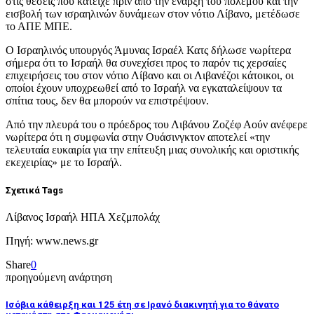
στις θέσεις που κατείχε πριν από την έναρξη του πολέμου και την
εισβολή των ισραηλινών δυνάμεων στον νότιο Λίβανο, μετέδωσε
το ΑΠΕ ΜΠΕ.
Ο Ισραηλινός υπουργός Άμυνας Ισραέλ Κατς δήλωσε νωρίτερα
σήμερα ότι το Ισραήλ θα συνεχίσει προς το παρόν τις χερσαίες
επιχειρήσεις του στον νότιο Λίβανο και οι Λιβανέζοι κάτοικοι, οι
οποίοι έχουν υποχρεωθεί από το Ισραήλ να εγκαταλείψουν τα
σπίτια τους, δεν θα μπορούν να επιστρέψουν.
Από την πλευρά του ο πρόεδρος του Λιβάνου Ζοζέφ Αούν ανέφερε
νωρίτερα ότι η συμφωνία στην Ουάσινγκτον αποτελεί «την
τελευταία ευκαιρία για την επίτευξη μιας συνολικής και οριστικής
εκεχειρίας» με το Ισραήλ.
Σχετικά Tags
Λίβανος Ισραήλ ΗΠΑ Χεζμπολάχ
Πηγή: www.news.gr
Share
0
προηγούμενη ανάρτηση
Ισόβια κάθειρξη και 125 έτη σε Ιρανό διακινητή για το θάνατο