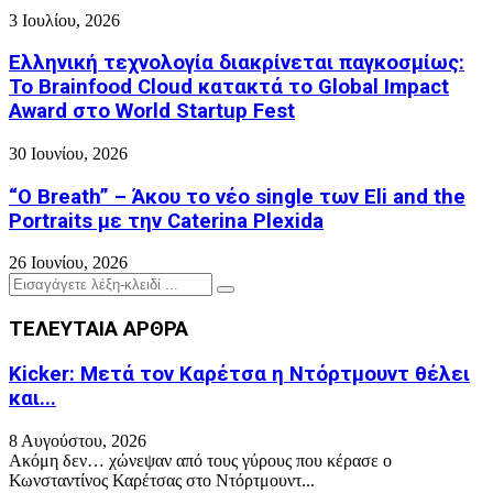
3 Ιουλίου, 2026
Ελληνική τεχνολογία διακρίνεται παγκοσμίως:
Το Brainfood Cloud κατακτά το Global Impact
Award στο World Startup Fest
30 Ιουνίου, 2026
“O Breath” – Άκου το νέο single των Eli and the
Portraits με την Caterina Plexida
26 Ιουνίου, 2026
Search
Search
for:
ΤΕΛΕΥΤΑΙΑ ΑΡΘΡΑ
Kicker: Μετά τον Καρέτσα η Ντόρτμουντ θέλει
και...
8 Αυγούστου, 2026
Ακόμη δεν… χώνεψαν από τους γύρους που κέρασε ο
Κωνσταντίνος Καρέτσας στο Ντόρτμουντ...