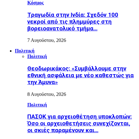
Κόσμος
Τραγωδία στην Ινδία: Σχεδόν 100
νεκροί από τις πλημμύρες στη
βορειοανατολικό τμήμα…
7 Αυγούστου, 2026
Πολιτική
Πολιτική
Θεοδωρικάκος: «Συμβάλλουμε στην
εθνική ασφάλεια με νέο καθεστώς για
την Άμυνα»
8 Αυγούστου, 2026
Πολιτική
ΠΑΣΟΚ για αρχειοθέτηση υποκλοπών:
Όσο οι αρχειοθετήσεις συνεχίζονται,
οι σκιές παραμένουν και…