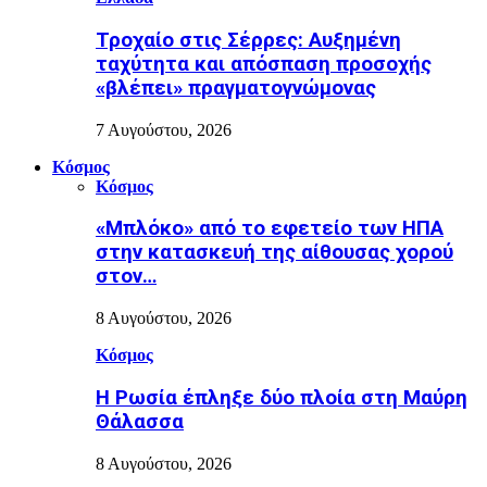
Τροχαίο στις Σέρρες: Αυξημένη
ταχύτητα και απόσπαση προσοχής
«βλέπει» πραγματογνώμονας
7 Αυγούστου, 2026
Κόσμος
Κόσμος
«Μπλόκο» από το εφετείο των ΗΠΑ
στην κατασκευή της αίθουσας χορού
στον…
8 Αυγούστου, 2026
Κόσμος
Η Ρωσία έπληξε δύο πλοία στη Μαύρη
Θάλασσα
8 Αυγούστου, 2026