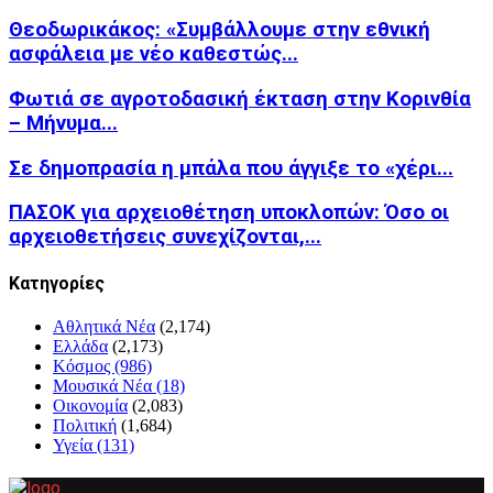
Θεοδωρικάκος: «Συμβάλλουμε στην εθνική
ασφάλεια με νέο καθεστώς...
Φωτιά σε αγροτοδασική έκταση στην Κορινθία
– Μήνυμα...
Σε δημοπρασία η μπάλα που άγγιξε το «χέρι...
ΠΑΣΟΚ για αρχειοθέτηση υποκλοπών: Όσο οι
αρχειοθετήσεις συνεχίζονται,...
Kατηγορίες
Αθλητικά Νέα
(2,174)
Ελλάδα
(2,173)
Κόσμος
(986)
Μουσικά Νέα
(18)
Οικονομία
(2,083)
Πολιτική
(1,684)
Υγεία
(131)