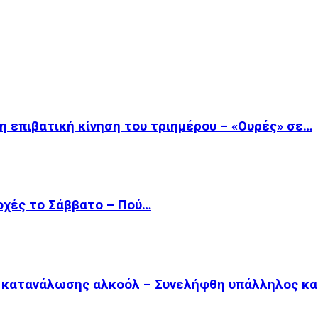
η επιβατική κίνηση του τριημέρου – «Ουρές» σε…
οχές το Σάββατο – Πού…
ω κατανάλωσης αλκοόλ – Συνελήφθη υπάλληλος κ