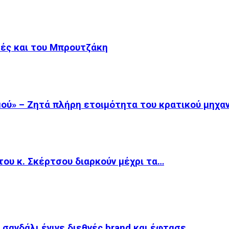
μές και του Μπρουτζάκη
ού» – Ζητά πλήρη ετοιμότητα του κρατικού μηχα
του κ. Σκέρτσου διαρκούν μέχρι τα…
 σανδάλι έγινε διεθνές brand και έφτασε…