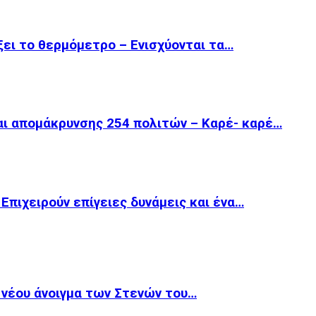
ξει το θερμόμετρο – Ενισχύονται τα…
ι απομάκρυνσης 254 πολιτών – Καρέ- καρέ…
πιχειρούν επίγειες δυνάμεις και ένα…
κ νέου άνοιγμα των Στενών του…