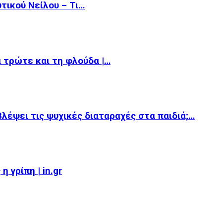
υτικού Νείλου – Τι…
α τρώτε και τη φλούδα |…
βλέψει τις ψυχικές διαταραχές στα παιδιά;…
 γρίπη | in.gr