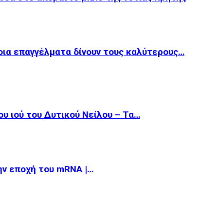
οια επαγγέλματα δίνουν τους καλύτερους…
υ ιού του Δυτικού Νείλου – Τα…
την εποχή του mRNA |…