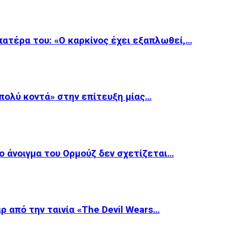
 πατέρα του: «Ο καρκίνος έχει εξαπλωθεί,…
«πολύ κοντά» στην επίτευξη μίας…
ο άνοιγμα του Ορμούζ δεν σχετίζεται…
ρ από την ταινία «The Devil Wears…