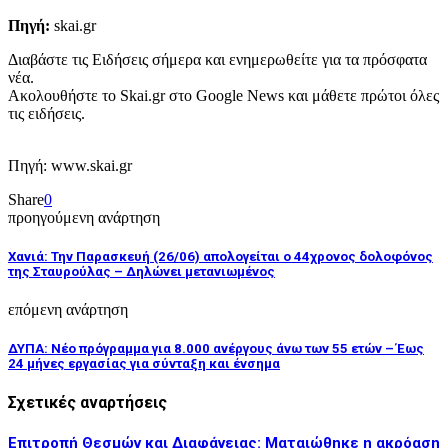
Πηγή:
skai.gr
Διαβάστε τις Ειδήσεις σήμερα και ενημερωθείτε για τα πρόσφατα
νέα.
Ακολουθήστε το Skai.gr στο Google News και μάθετε πρώτοι όλες
τις ειδήσεις.
Πηγή: www.skai.gr
Share
0
προηγούμενη ανάρτηση
Χανιά: Την Παρασκευή (26/06) απολογείται ο 44χρονος δολοφόνος
της Σταυρούλας – Δηλώνει μετανιωμένος
επόμενη ανάρτηση
ΔΥΠΑ: Νέο πρόγραμμα για 8.000 ανέργους άνω των 55 ετών – Έως
24 μήνες εργασίας για σύνταξη και ένσημα
Σχετικές αναρτήσεις
Επιτροπή Θεσμών και Διαφάνειας: Ματαιώθηκε η ακρόαση