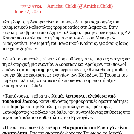
— עמיחי שיקלי – Amichai Chikli (@AmichaiChikli)
June 22, 2026
«Στη Συρία, η Άγκυρα είναι ο κύριος εξωτερικός χορηγός του
ισλαμιστικού καθεστώτος τρομοκρατίας στη Δαμασκό. Στην
κεφαλή του βρίσκεται ο Αχμέντ αλ Σαρά, πρώην πράκτορας της Αλ
Κάιντα που στάλθηκε στη Συρία από τον Αμπού Μπακρ αλ
Μπαγκντάντι, τον ιδρυτή του Ισλαμικού Κράτους, για όσους ίσως
το έχουν ξεχάσει».
«Αυτό το καθεστώς φέρει πλήρη ευθύνη για τις μαζικές σφαγές και
τη σέκταρχική βία εναντίον Αλαουιτών και Δρούζων, που πολλοί
επιζώντες και παρατηρητές περιγράφουν ως εθνοκάθαρση, καθώς
και για βίαιες εκστρατείες εναντίον των Κούρδων. Η Τουρκία του
παρέχει πολιτική, στρατιωτική και οικονομική υποστήριξη»
επισημαίνει ο Τσίκλι.
«Ταυτόχρονα, η έδρα της Χαμάς
λειτουργεί ελεύθερα από
τουρκικό έδαφος,
κατευθύνοντας τρομοκρατικές δραστηριότητες
στο Ισραήλ και την Ευρώπη, στρατολογώντας πράκτορες,
μεταφέροντας κεφάλαια και όπλα, και συντονίζοντας επιθέσεις υπό
την προστασία του καθεστώτος του Ερντογάν».
«Πρέπει να ειπωθεί ξεκάθαρα:
Η αχαριστία του Ερντογάν είναι
ακατανόητη
. Στις πιο σκοτεινές ώρες της Τουρκίας, το Ισραήλ