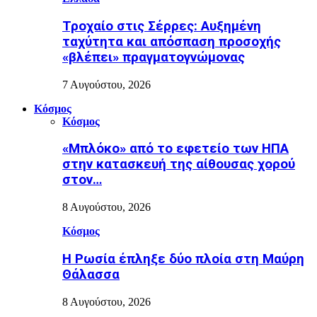
Τροχαίο στις Σέρρες: Αυξημένη
ταχύτητα και απόσπαση προσοχής
«βλέπει» πραγματογνώμονας
7 Αυγούστου, 2026
Κόσμος
Κόσμος
«Μπλόκο» από το εφετείο των ΗΠΑ
στην κατασκευή της αίθουσας χορού
στον…
8 Αυγούστου, 2026
Κόσμος
Η Ρωσία έπληξε δύο πλοία στη Μαύρη
Θάλασσα
8 Αυγούστου, 2026