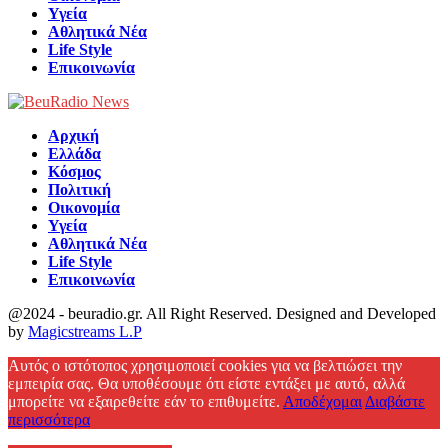
Υγεία
Αθλητικά Νέα
Life Style
Επικοινωνία
Αρχική
Ελλάδα
Κόσμος
Πολιτική
Οικονομία
Υγεία
Αθλητικά Νέα
Life Style
Επικοινωνία
@2024 - beuradio.gr. All Right Reserved. Designed and Developed
by
Magicstreams L.P
Facebook
Αυτός ο ιστότοπος χρησιμοποιεί cookies για να βελτιώσει την
εμπειρία σας. Θα υποθέσουμε ότι είστε εντάξει με αυτό, αλλά
μπορείτε να εξαιρεθείτε εάν το επιθυμείτε.
Αποδέχομαι
Διαβάστε
περισσότερα