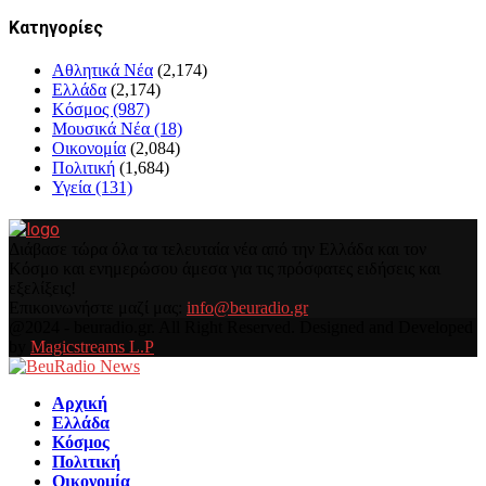
Kατηγορίες
Αθλητικά Νέα
(2,174)
Ελλάδα
(2,174)
Κόσμος
(987)
Μουσικά Νέα
(18)
Οικονομία
(2,084)
Πολιτική
(1,684)
Υγεία
(131)
Διάβασε τώρα όλα τα τελευταία νέα από την Ελλάδα και τον
Κόσμο και ενημερώσου άμεσα για τις πρόσφατες ειδήσεις και
εξελίξεις!
Επικοινωνήστε μαζί μας:
info@beuradio.gr
Facebook
@2024 - beuradio.gr. All Right Reserved. Designed and Developed
by
Magicstreams L.P
Facebook
Αρχική
Ελλάδα
Κόσμος
Πολιτική
Οικονομία