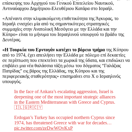
επίσκεψης του Αρχηγού του Γενικού Επιτελείου Ναυτικού,
Αντιναύαρχου Δημήτριου-Ελευθέριου Κατάρα στο Ισραήλ.
«Απέναντι στην κλιμακούμενη επιθετικότητα της Άγκυρας, το
Ισραήλ ενισχύει μία από τις σημαντικότερες στρατηγικές
συμμαχίες στην Ανατολική Μεσόγειο με την Ελλάδα και την
Κύπρο» είναι το μήνυμα του Ισραηλινού υπουργού το βράδυ της
Δευτέρας.
«Η Τουρκία του Ερντογάν κατέχει το βόρειο τμήμα
της Κύπρου
από το 1974, έχει απειλήσει την Ελλάδα με πόλεμο επί δεκαετίες
σε περίπτωση που επεκτείνει τα χωρικά της ύδατα, και επιδιώκει να
επιβάλει μια νέα θαλάσσια τάξη μέσω του δόγματος “Γαλάζιας
Πατρίδας” εις βάρος της Ελλάδας, της Κύπρου και της
περιφερειακής σταθερότητας» επισημαίνει στο X ο Ισραηλινός
υπουργός.
In the face of Ankara’s escalating aggression, Israel is
deepening one of the most important strategic alliances
in the Eastern Mediterranean with Greece and Cyprus.
🇮🇱🇬🇷🇨🇾
Erdogan’s Turkey has occupied northern Cyprus since
1974, has threatened Greece with war for decades…
pic.twitter.com/zeDwWOvKxP