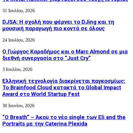
31 Ιουλίου, 2026
DJSA: Η σχολή που φέρνει το DJing και τη
μουσική παραγωγή πιο κοντά σε όλους
24 Ιουλίου, 2026
Ο Γιώργος Καραδήμος και ο Marc Almond σε μια
διεθνή συνεργασία στο “Just Cry”
3 Ιουλίου, 2026
Ελληνική τεχνολογία διακρίνεται παγκοσμίως:
Το Brainfood Cloud κατακτά το Global Impact
Award στο World Startup Fest
30 Ιουνίου, 2026
“O Breath” – Άκου το νέο single των Eli and the
Portraits με την Caterina Plexida