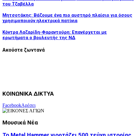
του Τζαβέλλα
Μητσοτάκης: Βάζουμε ένα πιο αυστηρό πλαίσιο για όσους
χρησιμοποιούν ηλεκτρικά πατίνια
Κόντρα Λαζαρίδη-Φαραντούρη: Επανέρχεται με
ερωτήματα ο βουλευτής της ΝΔ
Ακούστε ζωντανά
ΚΟΙΝΩΝΙΚΑ ΔΙΚΤΥΑ
Facebook
Αρέσει
Μουσικά Νέα
Το Metal Hammer γιορτάζει 500 τεύχη ιστορίας