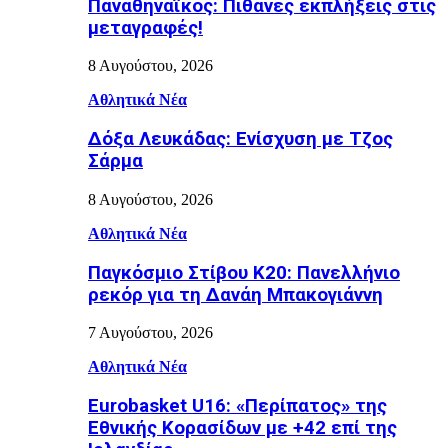
Παναθηναϊκός: Πιθανές εκπλήξεις στις
μεταγραφές!
8 Αυγούστου, 2026
Αθλητικά Νέα
Δόξα Λευκάδας: Ενίσχυση με Τζος
Σάρμα
8 Αυγούστου, 2026
Αθλητικά Νέα
Παγκόσμιο Στίβου Κ20: Πανελλήνιο
ρεκόρ για τη Δανάη Μπακογιάννη
7 Αυγούστου, 2026
Αθλητικά Νέα
Eurobasket U16: «Περίπατος» της
Εθνικής Κορασίδων με +42 επί της