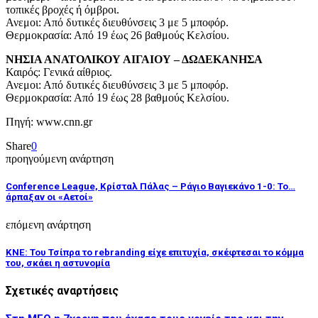
τοπικές βροχές ή όμβροι.
Ανεμοι: Από δυτικές διευθύνσεις 3 με 5 μποφόρ.
Θερμοκρασία: Από 19 έως 26 βαθμούς Κελσίου.
ΝΗΣΙΑ ΑΝΑΤΟΛΙΚΟΥ ΑΙΓΑΙΟΥ – ΔΩΔΕΚΑΝΗΣΑ
Καιρός: Γενικά αίθριος.
Ανεμοι: Από δυτικές διευθύνσεις 3 με 5 μποφόρ.
Θερμοκρασία: Από 19 έως 28 βαθμούς Κελσίου.
Πηγή: www.cnn.gr
Share
0
προηγούμενη ανάρτηση
Conference League, Κρίσταλ Πάλας – Ράγιο Βαγιεκάνο 1-0: Το…
άρπαξαν οι «Αετοί»
επόμενη ανάρτηση
ΚΝΕ: Του Τσίπρα το rebranding είχε επιτυχία, σκέφτεσαι το κόμμα
του, σκάει η αστυνομία
Σχετικές αναρτήσεις