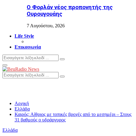
Ο Φορλάν νέος προπονητής της
Ουρουγουάης
7 Αυγούστου, 2026
Life Style
Επικοινωνία
Search
Search
for:
Primary
Menu
Search
Search
for:
Αρχική
Ελλάδα
Καιρός: Αίθριος με τοπικές βροχές από το μεσημέρι – Στους
31 βαθμούς ο υδράργυρος
Ελλάδα