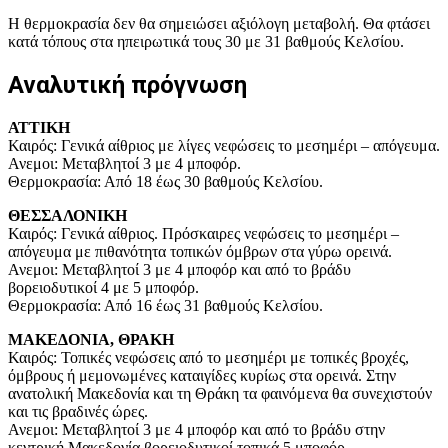
Η θερμοκρασία δεν θα σημειώσει αξιόλογη μεταβολή. Θα φτάσει
κατά τόπους στα ηπειρωτικά τους 30 με 31 βαθμούς Κελσίου.
Αναλυτική πρόγνωση
ΑΤΤΙΚΗ
Καιρός: Γενικά αίθριος με λίγες νεφώσεις το μεσημέρι – απόγευμα.
Ανεμοι: Μεταβλητοί 3 με 4 μποφόρ.
Θερμοκρασία: Από 18 έως 30 βαθμούς Κελσίου.
ΘΕΣΣΑΛΟΝΙΚΗ
Καιρός: Γενικά αίθριος. Πρόσκαιρες νεφώσεις το μεσημέρι –
απόγευμα με πιθανότητα τοπικών όμβρων στα γύρω ορεινά.
Ανεμοι: Μεταβλητοί 3 με 4 μποφόρ και από το βράδυ
βορειοδυτικοί 4 με 5 μποφόρ.
Θερμοκρασία: Από 16 έως 31 βαθμούς Κελσίου.
ΜΑΚΕΔΟΝΙΑ, ΘΡΑΚΗ
Καιρός: Τοπικές νεφώσεις από το μεσημέρι με τοπικές βροχές,
όμβρους ή μεμονωμένες καταιγίδες κυρίως στα ορεινά. Στην
ανατολική Μακεδονία και τη Θράκη τα φαινόμενα θα συνεχιστούν
και τις βραδινές ώρες.
Ανεμοι: Μεταβλητοί 3 με 4 μποφόρ και από το βράδυ στην
κεντρική Μακεδονία βορειοδυτικοί τοπικά 5 μποφόρ.