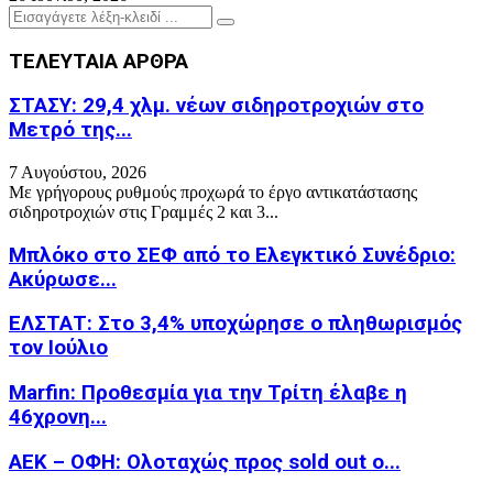
Search
Search
for:
ΤΕΛΕΥΤΑΙΑ ΑΡΘΡΑ
ΣΤΑΣΥ: 29,4 χλμ. νέων σιδηροτροχιών στο
Μετρό της...
7 Αυγούστου, 2026
Με γρήγορους ρυθμούς προχωρά το έργο αντικατάστασης
σιδηροτροχιών στις Γραμμές 2 και 3...
Μπλόκο στο ΣΕΦ από το Ελεγκτικό Συνέδριο:
Ακύρωσε...
ΕΛΣΤΑΤ: Στο 3,4% υποχώρησε ο πληθωρισμός
τον Ιούλιο
Marfin: Προθεσμία για την Τρίτη έλαβε η
46χρονη...
ΑΕΚ – ΟΦΗ: Ολοταχώς προς sold out ο...