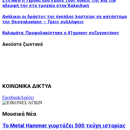
Στη ΜΕΘ η 7χρονη που έχασε τους γονείς της και την
αδερφή της στο τροχαίο στην Χαλκιδική
Aνήλικοι οι δράστες της ένοπλης ληστείας σε κατάστημα
της Θεσσαλονίκης – Τρεις συλλήψεις
Καλαμάτα: Προφυλακίστηκε ο 41χρονος συζυγοκτόνος
Ακούστε ζωντανά
ΚΟΙΝΩΝΙΚΑ ΔΙΚΤΥΑ
Facebook
Αρέσει
Μουσικά Νέα
Το Metal Hammer γιορτάζει 500 τεύχη ιστορίας