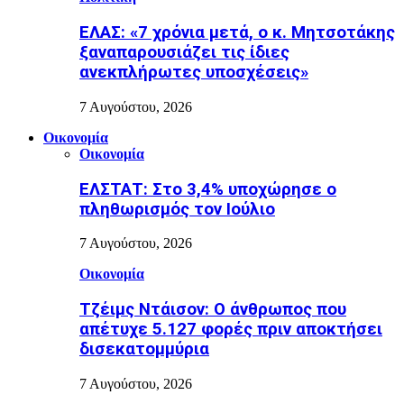
ΕΛΑΣ: «7 χρόνια μετά, ο κ. Μητσοτάκης
ξαναπαρουσιάζει τις ίδιες
ανεκπλήρωτες υποσχέσεις»
7 Αυγούστου, 2026
Οικονομία
Οικονομία
ΕΛΣΤΑΤ: Στο 3,4% υποχώρησε ο
πληθωρισμός τον Ιούλιο
7 Αυγούστου, 2026
Οικονομία
Τζέιμς Ντάισον: Ο άνθρωπος που
απέτυχε 5.127 φορές πριν αποκτήσει
δισεκατομμύρια
7 Αυγούστου, 2026