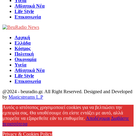
Υγεία
Αθλητικά Νέα
Life Style
Επικοινωνία
Αρχική
Ελλάδα
Κόσμος
Πολιτική
Οικονομία
Υγεία
Αθλητικά Νέα
Life Style
Επικοινωνία
@2024 - beuradio.gr. All Right Reserved. Designed and Developed
by
Magicstreams L.P
Facebook
Αυτός ο ιστότοπος χρησιμοποιεί cookies για να βελτιώσει την
εμπειρία σας. Θα υποθέσουμε ότι είστε εντάξει με αυτό, αλλά
μπορείτε να εξαιρεθείτε εάν το επιθυμείτε.
Αποδέχομαι
Διαβάστε
περισσότερα
Privacy & Cookies Policy