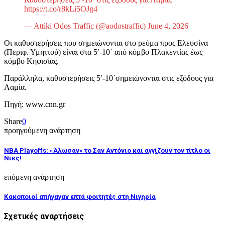
https://t.co/r8kLi5OJg4
— Attiki Odos Traffic (@aodostraffic) June 4, 2026
Οι καθυστερήσεις που σημειώνονται στο ρεύμα προς Ελευσίνα
(Περιφ. Υμηττού) είναι στα 5′-10΄ από κόμβο Πλακεντίας έως
κόμβο Κηφισίας.
Παράλληλα, καθυστερήσεις 5′-10΄σημειώνονται στις εξόδους για
Λαμία.
Πηγή: www.cnn.gr
Share
0
προηγούμενη ανάρτηση
NBA Playoffs: «Άλωσαν» το Σαν Αντόνιο και αγγίζουν τον τίτλο οι
Νικς!
επόμενη ανάρτηση
Κακοποιοί απήγαγαν επτά φοιτητές στη Νιγηρία
Σχετικές αναρτήσεις