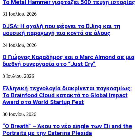
Το Metal Hammer γιορτάζει 500 τεύχη ιστορίας
31 Ιουλίου, 2026
DJSA: Η σχολή που φέρνει το DJing και τη
μουσική παραγωγή πιο κοντά σε όλους
24 Ιουλίου, 2026
Ο Γιώργος Καραδήμος και ο Marc Almond σε μια
διεθνή συνεργασία στο “Just Cry”
3 Ιουλίου, 2026
Ελληνική τεχνολογία διακρίνεται παγκοσμίως:
Το Brainfood Cloud κατακτά το Global Impact
Award στο World Startup Fest
30 Ιουνίου, 2026
“O Breath” – Άκου το νέο single των Eli and the
Portraits με την Caterina Plexida