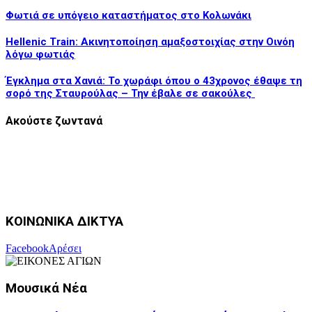
Φωτιά σε υπόγειο καταστήματος στο Κολωνάκι
Hellenic Train: Ακινητοποίηση αμαξοστοιχίας στην Οινόη
λόγω φωτιάς
Έγκλημα στα Χανιά: Το χωράφι όπου ο 43χρονος έθαψε τη
σορό της Σταυρούλας – Την έβαλε σε σακούλες
Ακούστε ζωντανά
ΚΟΙΝΩΝΙΚΑ ΔΙΚΤΥΑ
Facebook
Αρέσει
Μουσικά Νέα