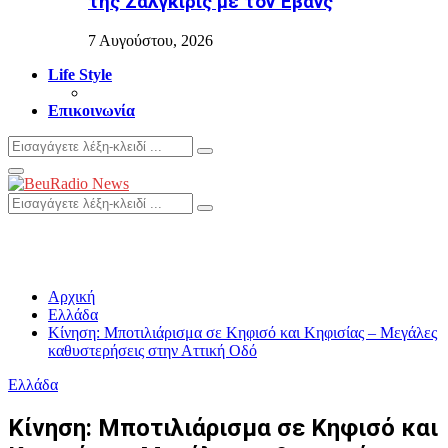
της Ζαλγκίρις με τον Έβανς
7 Αυγούστου, 2026
Life Style
Επικοινωνία
Search
Search
for:
Primary
Menu
Search
Search
for:
Αρχική
Ελλάδα
Κίνηση: Μποτιλιάρισμα σε Κηφισό και Κηφισίας – Μεγάλες
καθυστερήσεις στην Αττική Οδό
Ελλάδα
Κίνηση: Μποτιλιάρισμα σε Κηφισό και