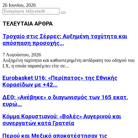
26 Ιουνίου, 2026
Search
Search
for:
ΤΕΛΕΥΤΑΙΑ ΑΡΘΡΑ
Τροχαίο στις Σέρρες: Αυξημένη ταχύτητα και
απόσπαση προσοχής...
7 Αυγούστου, 2026
Αυξημένη ταχύτητα και καθυστερημένη αντίδραση του οδηγού του
Ι.Χ, η οποία παραπέμπει είτε σε...
Eurobasket U16: «Περίπατος» της Εθνικής
Κορασίδων με +42...
ΔΕΘ: «Ανέβηκε» ο διαγωνισμός των 165 εκατ.
ευρώ...
Κόμμα Καρυστιανού: «Βολές» Αυγερινού και
συνεργατών κατά Γρατσία
Περού και Μεξικό αποκατέστησαν τις