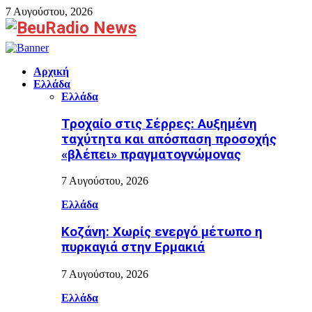
7 Αυγούστου, 2026
Facebook
Αρχική
Ελλάδα
Ελλάδα
Τροχαίο στις Σέρρες: Αυξημένη
ταχύτητα και απόσπαση προσοχής
«βλέπει» πραγματογνώμονας
7 Αυγούστου, 2026
Ελλάδα
Κοζάνη: Χωρίς ενεργό μέτωπο η
πυρκαγιά στην Ερμακιά
7 Αυγούστου, 2026
Ελλάδα