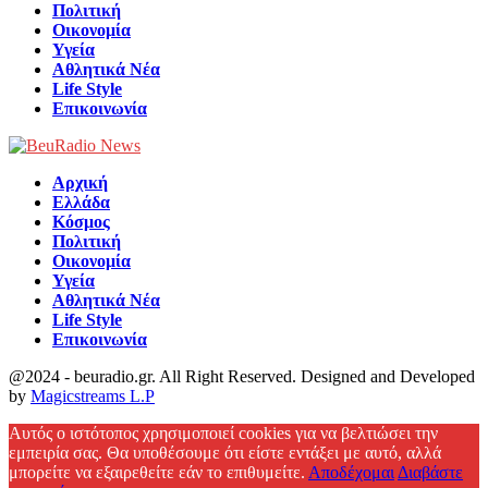
Πολιτική
Οικονομία
Υγεία
Αθλητικά Νέα
Life Style
Επικοινωνία
Αρχική
Ελλάδα
Κόσμος
Πολιτική
Οικονομία
Υγεία
Αθλητικά Νέα
Life Style
Επικοινωνία
@2024 - beuradio.gr. All Right Reserved. Designed and Developed
by
Magicstreams L.P
Facebook
Αυτός ο ιστότοπος χρησιμοποιεί cookies για να βελτιώσει την
εμπειρία σας. Θα υποθέσουμε ότι είστε εντάξει με αυτό, αλλά
μπορείτε να εξαιρεθείτε εάν το επιθυμείτε.
Αποδέχομαι
Διαβάστε