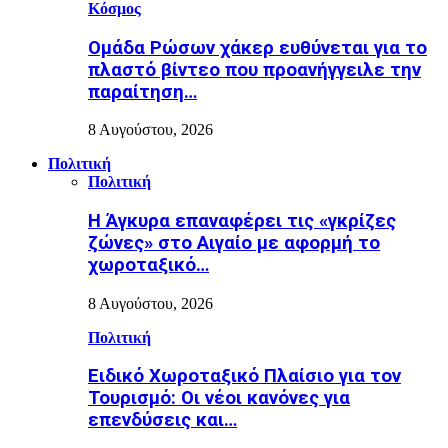
Κόσμος
Ομάδα Ρώσων χάκερ ευθύνεται για το
πλαστό βίντεο που προανήγγειλε την
παραίτηση…
8 Αυγούστου, 2026
Πολιτική
Πολιτική
Η Άγκυρα επαναφέρει τις «γκρίζες
ζώνες» στο Αιγαίο με αφορμή το
χωροταξικό…
8 Αυγούστου, 2026
Πολιτική
Ειδικό Χωροταξικό Πλαίσιο για τον
Τουρισμό: Οι νέοι κανόνες για
επενδύσεις και…