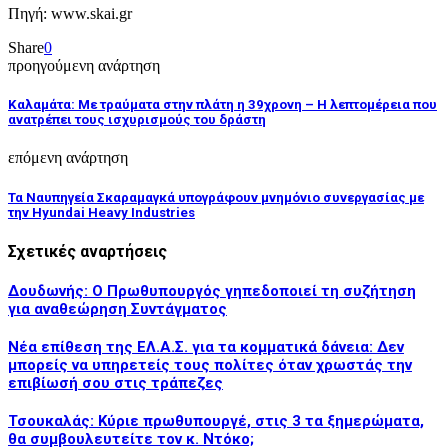
Πηγή: www.skai.gr
Share
0
προηγούμενη ανάρτηση
Καλαμάτα: Με τραύματα στην πλάτη η 39χρονη – Η λεπτομέρεια που
ανατρέπει τους ισχυρισμούς του δράστη
επόμενη ανάρτηση
Τα Ναυπηγεία Σκαραμαγκά υπογράφουν μνημόνιο συνεργασίας με
την Hyundai Heavy Industries
Σχετικές αναρτήσεις
Δουδωνής: Ο Πρωθυπουργός γηπεδοποιεί τη συζήτηση
για αναθεώρηση Συντάγματος
Νέα επίθεση της ΕΛ.Α.Σ. για τα κομματικά δάνεια: Δεν
μπορείς να υπηρετείς τους πολίτες όταν χρωστάς την
επιβίωσή σου στις τράπεζες
Τσουκαλάς: Κύριε πρωθυπουργέ, στις 3 τα ξημερώματα,
θα συμβουλευτείτε τον κ. Ντόκο;