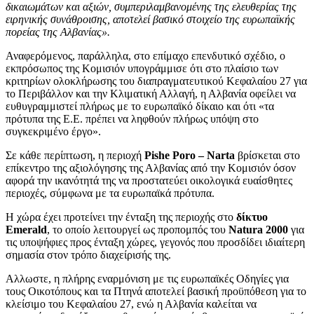
δικαιωμάτων και αξιών, συμπεριλαμβανομένης της ελευθερίας της
ειρηνικής συνάθροισης, αποτελεί βασικό στοιχείο της ευρωπαϊκής
πορείας της Αλβανίας».
Αναφερόμενος, παράλληλα, στο επίμαχο επενδυτικό σχέδιο, ο
εκπρόσωπος της Κομισιόν υπογράμμισε ότι στο πλαίσιο των
κριτηρίων ολοκλήρωσης του διαπραγματευτικού Κεφαλαίου 27 για
το Περιβάλλον και την Κλιματική Αλλαγή, η Αλβανία οφείλει να
ευθυγραμμιστεί πλήρως με το ευρωπαϊκό δίκαιο και ότι «τα
πρότυπα της Ε.Ε. πρέπει να ληφθούν πλήρως υπόψη στο
συγκεκριμένο έργο».
Σε κάθε περίπτωση, η περιοχή
Pishe Poro – Narta
βρίσκεται στο
επίκεντρο της αξιολόγησης της Αλβανίας από την Κομισιόν όσον
αφορά την ικανότητά της να προστατεύει οικολογικά ευαίσθητες
περιοχές, σύμφωνα με τα ευρωπαϊκά πρότυπα.
Η χώρα έχει προτείνει την ένταξη της περιοχής στο
δίκτυο
Emerald
, το οποίο λειτουργεί ως προπομπός του
Natura 2000
για
τις υποψήφιες προς ένταξη χώρες, γεγονός που προσδίδει ιδιαίτερη
σημασία στον τρόπο διαχείρισής της.
Αλλωστε, η πλήρης εναρμόνιση με τις ευρωπαϊκές Οδηγίες για
τους Οικοτόπους και τα Πτηνά αποτελεί βασική προϋπόθεση για το
κλείσιμο του Κεφαλαίου 27, ενώ η Αλβανία καλείται να