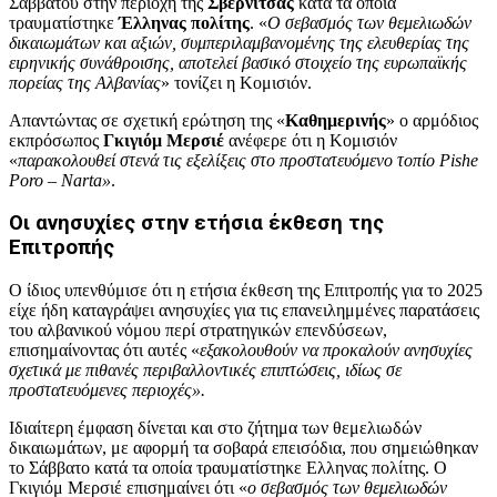
Σαββάτου στην περιοχή της
Σβέρνιτσας
κατά τα οποία
τραυματίστηκε
Έλληνας πολίτης
. «
Ο σεβασμός των θεμελιωδών
δικαιωμάτων και αξιών, συμπεριλαμβανομένης της ελευθερίας της
ειρηνικής συνάθροισης, αποτελεί βασικό στοιχείο της ευρωπαϊκής
πορείας της Αλβανίας
» τονίζει η Κομισιόν.
Απαντώντας σε σχετική ερώτηση της «
Καθημερινής
» ο αρμόδιος
εκπρόσωπος
Γκιγιόμ Μερσιέ
ανέφερε ότι η Κομισιόν
«
παρακολουθεί στενά τις εξελίξεις στο προστατευόμενο τοπίο Pishe
Poro – Narta»
.
Οι ανησυχίες στην ετήσια έκθεση της
Επιτροπής
Ο ίδιος υπενθύμισε ότι η ετήσια έκθεση της Επιτροπής για το 2025
είχε ήδη καταγράψει ανησυχίες για τις επανειλημμένες παρατάσεις
του αλβανικού νόμου περί στρατηγικών επενδύσεων,
επισημαίνοντας ότι αυτές «
εξακολουθούν να προκαλούν ανησυχίες
σχετικά με πιθανές περιβαλλοντικές επιπτώσεις, ιδίως σε
προστατευόμενες περιοχές».
Ιδιαίτερη έμφαση δίνεται και στο ζήτημα των θεμελιωδών
δικαιωμάτων, με αφορμή τα σοβαρά επεισόδια, που σημειώθηκαν
το Σάββατο κατά τα οποία τραυματίστηκε Ελληνας πολίτης. Ο
Γκιγιόμ Μερσιέ επισημαίνει ότι «
ο σεβασμός των θεμελιωδών