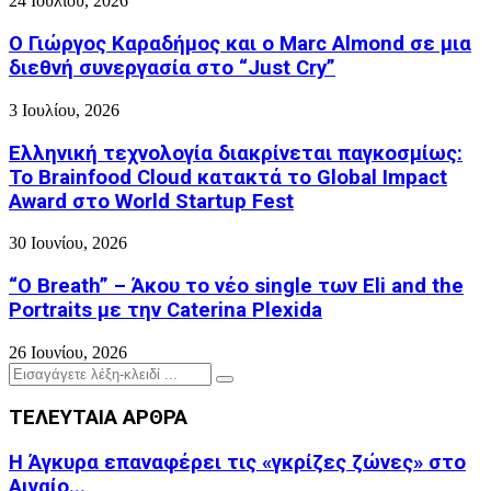
24 Ιουλίου, 2026
Ο Γιώργος Καραδήμος και ο Marc Almond σε μια
διεθνή συνεργασία στο “Just Cry”
3 Ιουλίου, 2026
Ελληνική τεχνολογία διακρίνεται παγκοσμίως:
Το Brainfood Cloud κατακτά το Global Impact
Award στο World Startup Fest
30 Ιουνίου, 2026
“O Breath” – Άκου το νέο single των Eli and the
Portraits με την Caterina Plexida
26 Ιουνίου, 2026
Search
Search
for:
ΤΕΛΕΥΤΑΙΑ ΑΡΘΡΑ
Η Άγκυρα επαναφέρει τις «γκρίζες ζώνες» στο
Αιγαίο...