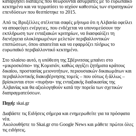
καταργήσει διατάξεις που θεωρούνται ασύμβατες με το ευρωπαϊκό
κεκτημένο και να τερματίσει το ισχύον καθεστώς των στρατηγικών
επενδύσεων που θεσπίστηκε το 2015.
Από τις Βρυξέλλες στέλνεται σαφές μήνυμα ότι η Αλβανία οφείλει
να αποφεύγει ενέργειες, που ενδέχεται να υπονομεύσουν την
εκπλήρωση των ενταξιακών κριτηρίων, να διασφαλίζει τη
διενέργεια ολοκληρωμένων μελετών περιβαλλοντικών
επιπτώσεων, όπου απαιτείται και να εφαρμόζει πλήρως το
ευρωπαϊκό περιβαλλοντικό κεκτημένο.
Στο πλαίσιο αυτό, η υπόθεση της Σβέρνιτσας μπαίνει στο
«μικροσκόπιο» της Κομισιόν, καθώς αγγίζει ζητήματα κράτους
δικαίου, προστασίας μειονοτήτων, περιουσιακών δικαιωμάτων και
περιβαλλοντικής διακυβέρνησης τομείς – που ούτως ή άλλως –
βρίσκονται στον «πυρήνα» της ενταξιακής διαδικασίας της
Αλβανίας και θα αξιολογηθούν κατά την πορεία των σχετικών
διαπραγματεύσεων.
Πηγή:
skai.gr
Διαβάστε τις Ειδήσεις σήμερα και ενημερωθείτε για τα πρόσφατα
νέα.
Ακολουθήστε το Skai.gr στο Google News και μάθετε πρώτοι όλες
τις ειδήσεις.