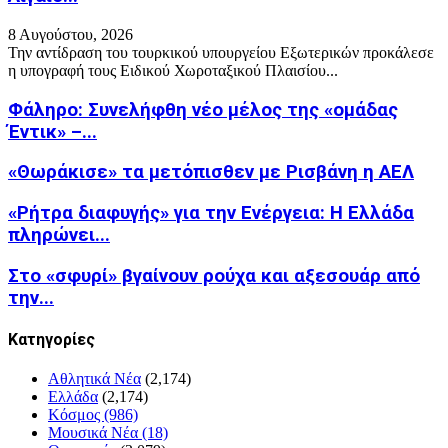
8 Αυγούστου, 2026
Την αντίδραση του τουρκικού υπουργείου Εξωτερικών προκάλεσε
η υπογραφή τους Ειδικού Χωροταξικού Πλαισίου...
Φάληρο: Συνελήφθη νέο μέλος της «ομάδας
Έντικ» –...
«Θωράκισε» τα μετόπισθεν με Ρισβάνη η ΑΕΛ
«Ρήτρα διαφυγής» για την Ενέργεια: Η Ελλάδα
πληρώνει...
Στο «σφυρί» βγαίνουν ρούχα και αξεσουάρ από
την...
Kατηγορίες
Αθλητικά Νέα
(2,174)
Ελλάδα
(2,174)
Κόσμος
(986)
Μουσικά Νέα
(18)