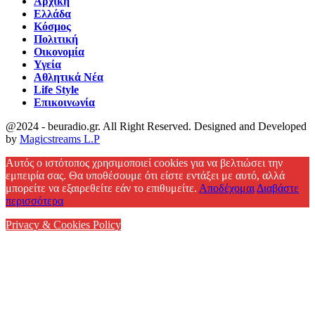
Αρχική
Ελλάδα
Κόσμος
Πολιτική
Οικονομία
Υγεία
Αθλητικά Νέα
Life Style
Επικοινωνία
@2024 - beuradio.gr. All Right Reserved. Designed and Developed
by
Magicstreams L.P
Facebook
Αυτός ο ιστότοπος χρησιμοποιεί cookies για να βελτιώσει την
εμπειρία σας. Θα υποθέσουμε ότι είστε εντάξει με αυτό, αλλά
μπορείτε να εξαιρεθείτε εάν το επιθυμείτε.
Αποδέχομαι
Διαβάστε
περισσότερα
Privacy & Cookies Policy