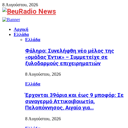
8 Αυγούστου, 2026
Facebook
Αρχική
Ελλάδα
Ελλάδα
Φάληρο: Συνελήφθη νέο μέλος της
«ομάδας Έντικ» – Συμμετείχε σε
ξυλοδαρμούς επιχειρηματιών
8 Αυγούστου, 2026
Ελλάδα
Έρχονται 39άρια και έως 9 μποφόρ: Σε
συναγερμό Αττικοιβοιωτία,
Πελοπόννησος, Αιγαίο για…
8 Αυγούστου, 2026