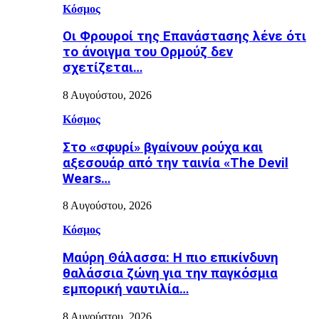
Κόσμος
Οι Φρουροί της Επανάστασης λένε ότι
το άνοιγμα του Ορμούζ δεν
σχετίζεται…
8 Αυγούστου, 2026
Κόσμος
Στο «σφυρί» βγαίνουν ρούχα και
αξεσουάρ από την ταινία «The Devil
Wears…
8 Αυγούστου, 2026
Κόσμος
Μαύρη Θάλασσα: Η πιο επικίνδυνη
θαλάσσια ζώνη για την παγκόσμια
εμπορική ναυτιλία…
8 Αυγούστου, 2026