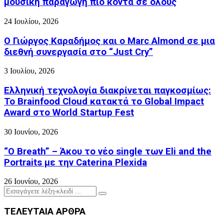
μουσική παραγωγή πιο κοντά σε όλους
24 Ιουλίου, 2026
Ο Γιώργος Καραδήμος και ο Marc Almond σε μια
διεθνή συνεργασία στο “Just Cry”
3 Ιουλίου, 2026
Ελληνική τεχνολογία διακρίνεται παγκοσμίως:
Το Brainfood Cloud κατακτά το Global Impact
Award στο World Startup Fest
30 Ιουνίου, 2026
“O Breath” – Άκου το νέο single των Eli and the
Portraits με την Caterina Plexida
26 Ιουνίου, 2026
Search
Search
for:
ΤΕΛΕΥΤΑΙΑ ΑΡΘΡΑ