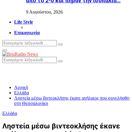
από το 2-0 και πήραν την ισοπαλία…
9 Αυγούστου, 2026
Life Style
Επικοινωνία
Search
Search
for:
Primary
Menu
Search
Search
for:
Αρχική
Ελλάδα
Ληστεία μέσω βιντεοκλήσης έκανε ανήλικος που συνελήφθη
στη Θεσσαλονίκη
Ελλάδα
Ληστεία μέσω βιντεοκλήσης έκανε