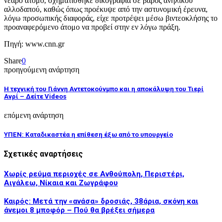
νεαρό άτομο, σχηματίσθηκε δικογραφία σε βάρος ανήλικου
αλλοδαπού, καθώς όπως προέκυψε από την αστυνομική έρευνα,
λόγω προσωπικής διαφοράς, είχε προτρέψει μέσω βιντεοκλήσης το
προαναφερόμενο άτομο να προβεί στην εν λόγω πράξη.
Πηγή: www.cnn.gr
Share
0
προηγούμενη ανάρτηση
Η τεχνική του Γιάννη Αντετοκούνμπο και η αποκάλυψη του Τιερί
Ανρί – Δείτε Videos
επόμενη ανάρτηση
ΥΠΕΝ: Καταδικαστέα η επίθεση έξω από το υπουργείο
Σχετικές αναρτήσεις
Χωρίς ρεύμα περιοχές σε Ανθούπολη, Περιστέρι,
Αιγάλεω, Νίκαια και Ζωγράφου
Καιρός: Μετά την «ανάσα» δροσιάς, 38άρια, σκόνη και
άνεμοι 8 μποφόρ – Πού θα βρέξει σήμερα