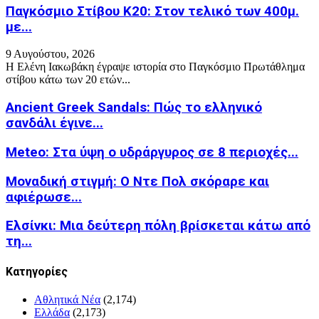
Παγκόσμιο Στίβου Κ20: Στον τελικό των 400μ.
με...
9 Αυγούστου, 2026
Η Ελένη Ιακωβάκη έγραψε ιστορία στο Παγκόσμιο Πρωτάθλημα
στίβου κάτω των 20 ετών...
Ancient Greek Sandals: Πώς το ελληνικό
σανδάλι έγινε...
Meteo: Στα ύψη ο υδράργυρος σε 8 περιοχές...
Μοναδική στιγμή: Ο Ντε Πολ σκόραρε και
αφιέρωσε...
Ελσίνκι: Mια δεύτερη πόλη βρίσκεται κάτω από
τη...
Kατηγορίες
Αθλητικά Νέα
(2,174)
Ελλάδα
(2,173)