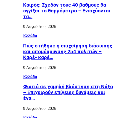
Καιρός: Σχεδόν τους 40 βαθμούς θα
αγγίξει το θερμόμετρο – Ενισχύονται
τα…
9 Αυγούστου, 2026
Ελλάδα
Πώς στήθηκε η επιχείρηση διάσωσης
και απομάκρυνσης 254 πολιτών –
Καρέ- καρέ…
9 Αυγούστου, 2026
Ελλάδα
Φωτιά σε χαμηλή βλάστηση στη Νάξο
– Επιχειρούν επίγειες δυνάμεις και
ένα…
9 Αυγούστου, 2026
Ελλάδα