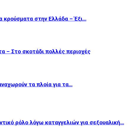
τα κρούσματα στην Ελλάδα – Έξι…
α – Στο σκοτάδι πολλές περιοχές
 αναχωρούν τα πλοία για τα…
ντικό ρόλο λόγω καταγγελιών για σεξουαλική…