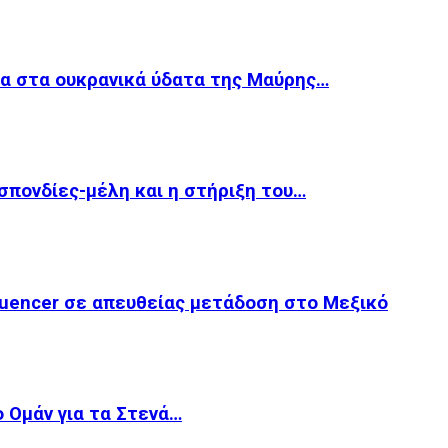
ία στα ουκρανικά ύδατα της Μαύρης…
οσπονδίες-μέλη και η στήριξη του…
luencer σε απευθείας μετάδοση στο Μεξικό
ο Ομάν για τα Στενά…