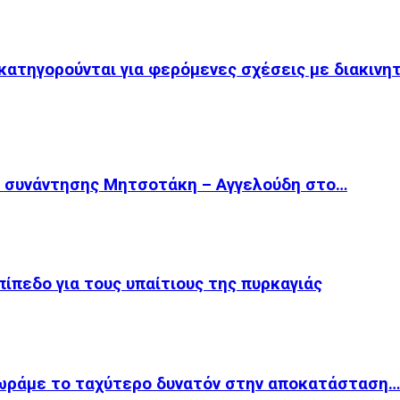
κατηγορούνται για φερόμενες σχέσεις με διακινη
ς συνάντησης Μητσοτάκη – Αγγελούδη στο…
πίπεδο για τους υπαίτιους της πυρκαγιάς
χωράμε το ταχύτερο δυνατόν στην αποκατάσταση…