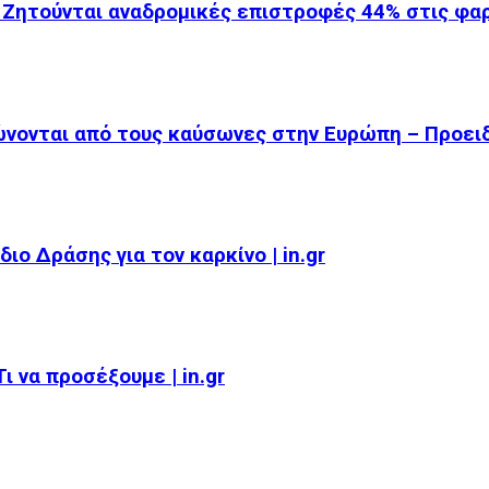
 Ζητούνται αναδρομικές επιστροφές 44% στις φ
ώνονται από τους καύσωνες στην Ευρώπη – Προει
ιο Δράσης για τον καρκίνο | in.gr
 να προσέξουμε | in.gr