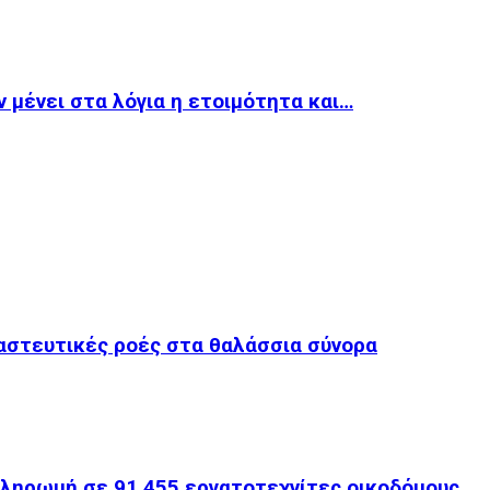
 μένει στα λόγια η ετοιμότητα και…
ναστευτικές ροές στα θαλάσσια σύνορα
ληρωμή σε 91.455 εργατοτεχνίτες οικοδόμους