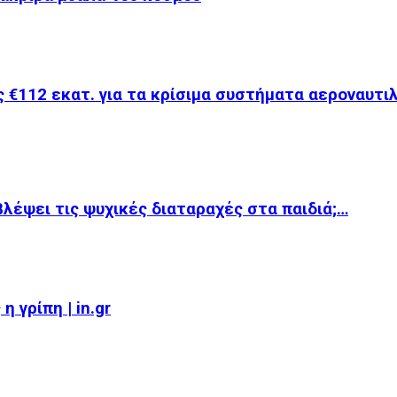
 €112 εκατ. για τα κρίσιμα συστήματα αεροναυτι
βλέψει τις ψυχικές διαταραχές στα παιδιά;…
 γρίπη | in.gr