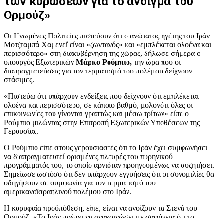
των κυρώσεων για το άνοιγμα του
Ορμούζ»
Οι Ηνωμένες Πολιτείες πιστεύουν ότι ο ανώτατος ηγέτης του Ιράν
Μοτζταμπά Χαμενεΐ είναι «ζωντανός» και «εμπλέκεται ολοένα και
περισσότερο» στη διακυβέρνηση της χώρας, δήλωσε σήμερα ο
υπουργός Εξωτερικών
Μάρκο Ρούμπιο,
την ώρα που οι
διαπραγματεύσεις για τον τερματισμό του πολέμου δείχνουν
στάσιμες.
«Πιστεύω ότι υπάρχουν ενδείξεις που δείχνουν ότι εμπλέκεται
ολοένα και περισσότερο, σε κάποιο βαθμό, μολονότι όλες οι
επικοινωνίες του γίνονται γραπτώς και μέσω τρίτων» είπε ο
Ρούμπιο μιλώντας στην Επιτροπή Εξωτερικών Υποθέσεων της
Γερουσίας.
Ο Ρούμπιο είπε στους γερουσιαστές ότι το Ιράν έχει συμφωνήσει
να διαπραγματευτεί ορισμένες πλευρές του πυρηνικού
προγράμματός του, το οποίο αρνιόταν προηγουμένως να συζητήσει.
Σημείωσε ωστόσο ότι δεν υπάρχουν εγγυήσεις ότι οι συνομιλίες θα
οδηγήσουν σε συμφωνία για τον τερματισμό του
αμερικανοϊσραηλινού πολέμου στο Ιράν.
Η κορυφαία προϋπόθεση, είπε, είναι να ανοίξουν τα Στενά του
Ορμούζ. «Το Ιράν πρέπει να ανακοινώσει με σαφήνεια ότι το