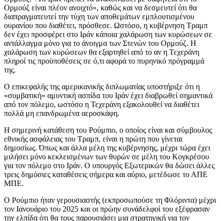
Ορμούζ είναι πλέον ανοιχτό», καθώς και να δεσμευτεί ότι θα
διαπραγματευτεί την τύχη των αποθεμάτων εμπλουτισμένου
ουρανίου που διαθέτει, πρόσθεσε. Ωστόσο, η κυβέρνηση Τραμπ
δεν έχει προσφέρει στο Ιράν κάποια χαλάρωση των κυρώσεων σε
αντάλλαγμα μόνο για το άνοιγμα των Στενών του Ορμούζ. Η
χαλάρωση των κυρώσεων θα εξαρτηθεί από το αν η Τεχεράνη
πληροί τις προϋποθέσεις σε ό,τι αφορά το πυρηνικό πρόγραμμά
της.
Ο επικεφαλής της αμερικανικής διπλωματίας υποστήριξε ότι η
«συμβατική» αμυντική ασπίδα του Ιράν έχει διαβρωθεί σημαντικά
από τον πόλεμο, ωστόσο η Τεχεράνη εξακολουθεί να διαθέτει
πολλά μη επανδρωμένα αεροσκάφη.
Η σημερινή κατάθεση του Ρούμπιο, ο οποίος είναι και σύμβουλος
εθνικής ασφάλειας του Τραμπ, είναι η πρώτη που γίνεται
δημοσίως. Όπως και άλλα μέλη της κυβέρνησης, μέχρι τώρα έχει
μιλήσει μόνο κεκλεισμένων των θυρών σε μέλη του Κογκρέσου
για τον πόλεμο στο Ιράν. Ο υπουργός Εξωτερικών θα δώσει άλλες
τρεις δημόσιες καταθέσεις σήμερα και αύριο, μετέδωσε το ΑΠΕ
ΜΠΕ.
Ο Ρούμπιο ήταν γερουσιαστής (εκπροσωπούσε τη Φλόριντα) μέχρι
τον Ιανουάριο του 2025 και οι πρώην συνάδελφοί του εξέφρασαν
την ελπίδα ότι θα τους παρουσιάσει μια στρατηγική για τον