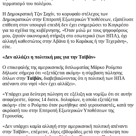
τερματισμό του πολέμου.
Η Δημοκρατική Τζιν Σαχίν, το κορυφαίο στέλεχος των
Δημοκρατικών στην Επιτροπή Εξωτερικών Υποθέσεων, εξαπέλυσε
επίθεση στον υπουργό επειδή δεν έχει ενημερώσει το Κογκρέσο
για τα σχέδια της κυβέρνησης. «Όταν μιλώ με τους ψηφοφόρους
μου, ζητούν οικονομική στήριξη στο εσωτερικό (των ΗΠΑ), όχι
αλλαγή καθεστώτος στην Αβάνα ή το Καράκας ή την Τεχεράνη»,
είπε.
«Δεν αλλάζει η πολιτική μας για την Ταϊβάν»
Ο επικεφαλής της αμερικανικής διπλωματίας Μάρκο Ρούμπιο
δήλωσε σήμερα ότι «εξετάζεται ακόμη» η σύμβαση πώλησης
όπλων στην
Ταϊβάν,
διαβεβαιώνοντας ότι η πολιτική των ΗΠΑ
απέναντι στο νησί «δεν έχει αλλάξει».
«Υπάρχει μια δεύτερη πώληση σε εξέλιξη και νομίζω ότι σε αυτήν
αναφέρεστε, ύψους 14 δισεκ. δολαρίων, η οποία εξετάζεται
ακόμη» είπε ο Ρούμπιο όταν ρωτήθηκε από γερουσιαστές, κατά την
ακρόασή του στην Επιτροπή Εξωτερικών Υποθέσεων της
Γερουσίας.
«Δεν υπάρχει καμία αλλαγή στην αμερικανική πολιτική απέναντι
στην Ταϊβάν», επέμεινε, λίγες εβδομάδες μετά την επίσκεψη που