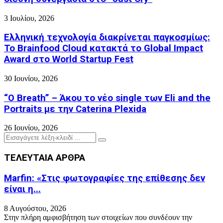
3 Ιουλίου, 2026
Ελληνική τεχνολογία διακρίνεται παγκοσμίως:
Το Brainfood Cloud κατακτά το Global Impact
Award στο World Startup Fest
30 Ιουνίου, 2026
“O Breath” – Άκου το νέο single των Eli and the
Portraits με την Caterina Plexida
26 Ιουνίου, 2026
Search
Search
for:
ΤΕΛΕΥΤΑΙΑ ΑΡΘΡΑ
Marfin: «Στις φωτογραφίες της επίθεσης δεν
είναι η...
8 Αυγούστου, 2026
Στην πλήρη αμφισβήτηση των στοιχείων που συνδέουν την