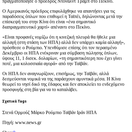
πραγματοποίησε ο πρόεδρος Ντόναλντ Τραμπ στο Πεκίνο.
Ο Αμερικανός πρόεδρος επιφυλάχθηκε να απαντήσει για τις
παραδόσεις όπλων που επιθυμεί η Ταϊπέι, δηλώνοντας μετά την
επίσκεψή του στην Κίνα ότι είναι «ένα σημαντικό
διαπραγματευτικό χαρτί» απέναντι στο Πεκίνο.
«Είναι προφανές νομίζω ότι η κινεζική πλευρά θα ήθελε μια
αλλαγή (στη στάση των ΗΠΑ) αλλά δεν υπάρχει καμία αλλαγή»,
πρόσθεσε ο Ρούμπιο. Υπενθύμισε επίσης ότι τον περασμένο
Δεκέμβριο οι ΗΠΑ ενέκριναν μια σύμβαση πώλησης όπλων,
ύψους 11, 1 δισεκ. δολαρίων, «τη σημαντικότερη που έχει γίνει
ποτέ, μια κολοσσιαία αγορά» από την Ταϊβάν.
Οι ΗΠΑ δεν αναγνωρίζουν, επισήμως, την Ταϊβάν, αλλά
δεσμεύονται νομικά να της παράσχουν αμυντικά μέσα. Η Κίνα
θεωρεί το νησί δικό της έδαφος και δεν αποκλείει το ενδεχόμενο
προσφυγής στη βία για να το καταλάβει.
Σχετικά Tags
Στενά Ορμούζ Μάρκο Ρούμπιο Ταϊβάν Ιράν ΗΠΑ
Πηγή: www.news.gr