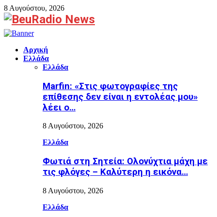
8 Αυγούστου, 2026
Facebook
Αρχική
Ελλάδα
Ελλάδα
Marfin: «Στις φωτογραφίες της
επίθεσης δεν είναι η εντολέας μου»
λέει ο…
8 Αυγούστου, 2026
Ελλάδα
Φωτιά στη Σητεία: Ολονύχτια μάχη με
τις φλόγες – Καλύτερη η εικόνα…
8 Αυγούστου, 2026
Ελλάδα