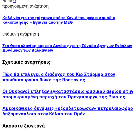
Share
0
προηγούμενη ανάρτηση
Καλά νέα για την τρίχρονη από τα Χανιά που φέρει σημάδια
κακοποίησης – Βγαίνει από την ΜΕΘ
επόμενη ανάρτηση
Στη Θεσσαλονίκη αύριο ο Δένδιας για τη Σύνοδο Αρχηγών Ενόπλων
Δυνάμεων των Βαλκανίων
Σχετικές αναρτήσεις
Πώς θα επιλεγεί ο διάδοχος του Κιρ Στάρμερ στον
πρωθυπουργικό θώκο της Βρετανίας
Οι Ουκρανοί έπληξαν εγκαταστάσεις φυσικού αερίου στην
απομακρυσμένη περιοχή του Όρενμπουργκ της Ρωσίας
Αμερικανικές δυνάμεις «εξουδετέρωσαν» πετρελαιοφόρο
δεξαμενόπλοιο στον Κόλπο του Ομάν
Ακούστε ζωντανά