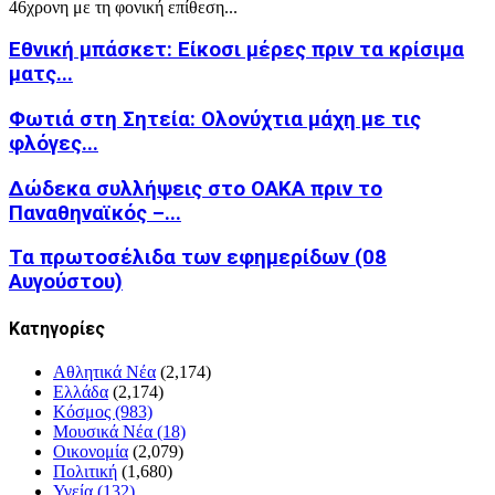
46χρονη με τη φονική επίθεση...
Εθνική μπάσκετ: Είκοσι μέρες πριν τα κρίσιμα
ματς...
Φωτιά στη Σητεία: Ολονύχτια μάχη με τις
φλόγες...
Δώδεκα συλλήψεις στο ΟΑΚΑ πριν το
Παναθηναϊκός –...
Τα πρωτοσέλιδα των εφημερίδων (08
Αυγούστου)
Kατηγορίες
Αθλητικά Νέα
(2,174)
Ελλάδα
(2,174)
Κόσμος
(983)
Μουσικά Νέα
(18)
Οικονομία
(2,079)
Πολιτική
(1,680)
Υγεία
(132)