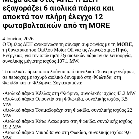
εξαγοράζει 6 αιολικά πάρκα και
αποκτά τον πλήρη έλεγχο 12
φωτοβολταϊκών από τη MORE
4 Ιουνίου, 2026
Ο Όμιλος ΔΕΗ ανακοίνωσε τη σύναψη συμφωνίας με τη
MORE
,
τη θυγατρική του Ομίλου Motor Oil για τις Ανανεώσιμες Πηγές
Ενέργειας, για την απόκτηση έξι αιολικών πάρκων σε λειτουργία,
συνολικής μέγιστης ισχύος 107,1 MW.
Τα αιολικά πάρκα αποτελούνται από συνολικά 26 ανεμογεννήτριες
σε περιοχές με ισχυρό αιολικό δυναμικό στη Φθιώτιδα, στη
Φωκίδα και τη Φλώρινα. Συγκεκριμένα:
•Αιολικό πάρκο Κέλλας στη Φλώρινα, συνολικής ισχύος 43,2 MW
•
Αιολικό πάρκο Οπουντία στη Φθιώτιδα, συνολικής ισχύος 3,5
MW
•
Αιολικό πάρκο Τσαμαδοράχη στη Φωκίδα, συνολικής ισχύος 22
MW
•
Αιολικό πάρκο Κάτω Λακώματα στη Φωκίδα, συνολικής ισχύος
19,2 MW
•
Αιολικό πάρκο Μικρόβουνο στη Φωκίδα, συνολικής ισχύος 9,6
MW