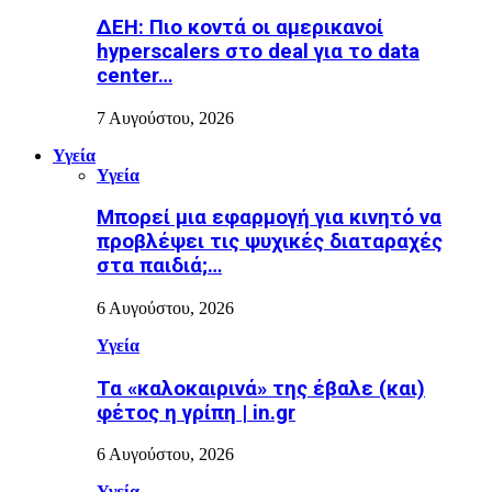
ΔΕΗ: Πιο κοντά οι αμερικανοί
hyperscalers στο deal για το data
center…
7 Αυγούστου, 2026
Υγεία
Υγεία
Μπορεί μια εφαρμογή για κινητό να
προβλέψει τις ψυχικές διαταραχές
στα παιδιά;…
6 Αυγούστου, 2026
Υγεία
Τα «καλοκαιρινά» της έβαλε (και)
φέτος η γρίπη | in.gr
6 Αυγούστου, 2026
Υγεία