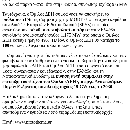
•
Αιολικό πάρκο Ψαρομύτα στη Φωκίδα, συνολικής ισχύος 9,6 MW
Ταυτόχρονα, ο Όμιλος ΔΕΗ συμφώνησε να αποκτήσει το
υπόλοιπο 51%
της συμμετοχής της MORE στο μετοχικό κεφάλαιο
συνολικά 12 Εταιρειών Ειδικού Σκοπού (SPVs) οι οποίες
αναπτύσσουν ισάριθμα
φωτοβολταϊκά πάρκα
στην Ελλάδα
συνολικής ονομαστικής ισχύος 1.175 MW, στα οποία ο Όμιλος
ΔΕΗ κατείχε ήδη το 49%. Πλέον, ο Όμιλος ΔΕΗ θα κατέχει
το
100%
των εν λόγω φωτοβολταϊκών έργων.
Η συμφωνία για την απόκτηση των νέων αιολικών πάρκων και των
φωτοβολταϊκών σταθμών είναι ένα ακόμα βήμα στην ανάπτυξη του
χαρτοφυλακίου ΑΠΕ του Ομίλου ΔΕΗ, τόσο οργανικά όσο και
μέσω συνεργασιών και εξαγορών, στην Ελλάδα και τη
Νοτιοανατολική Ευρώπη.
Η κίνηση αυτή συμβάλλει στην
επίτευξη του στόχου του Ομίλου ΔΕΗ για έργα Ανανεώσιμων
Πηγών Ενέργειας συνολικής ισχύος 19 GW έως το 2030
.
Η ολοκλήρωση των συναλλαγών τελεί υπό την πλήρωση
ορισμένων συνήθων αιρέσεων για συναλλαγές αυτού του είδους,
συμπεριλαμβανομένης, μεταξύ άλλων, της λήψης των
απαιτούμενων εγκρίσεων από τις αρμόδιες εποπτικές αρχές.
Πηγή: www.protothema.gr