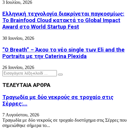
3 Ιουλίου, 2026
Ελληνική τεχνολογία διακρίνεται παγκοσμίως:
Το Brainfood Cloud κατακτά το Global Impact
Award στο World Startup Fest
30 Ιουνίου, 2026
“O Breath” – Άκου το νέο single των Eli and the
Portraits με την Caterina Plexida
26 Ιουνίου, 2026
Search
Search
for:
ΤΕΛΕΥΤΑΙΑ ΑΡΘΡΑ
Τραγωδία με δύο νεκρούς σε τροχαίο στις
Σέρρες:...
7 Αυγούστου, 2026
Τραγωδία με δύο νεκρούς σε τροχαίο δυστύχημα στις Σέρρες που
σημειώθηκε σήμερα το...