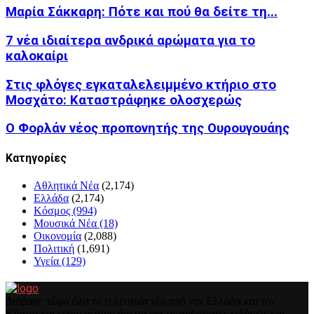
Μαρία Σάκκαρη: Πότε και πού θα δείτε τη...
7 νέα ιδιαίτερα ανδρικά αρώματα για το
καλοκαίρι
Στις φλόγες εγκαταλελειμμένο κτήριο στο
Μοσχάτο: Καταστράφηκε ολοσχερώς
Ο Φορλάν νέος προπονητής της Ουρουγουάης
Kατηγορίες
Αθλητικά Νέα
(2,174)
Ελλάδα
(2,174)
Κόσμος
(994)
Μουσικά Νέα
(18)
Οικονομία
(2,088)
Πολιτική
(1,691)
Υγεία
(129)
Διάβασε τώρα όλα τα τελευταία νέα από την Ελλάδα και τον
Κόσμο και ενημερώσου άμεσα για τις πρόσφατες ειδήσεις και