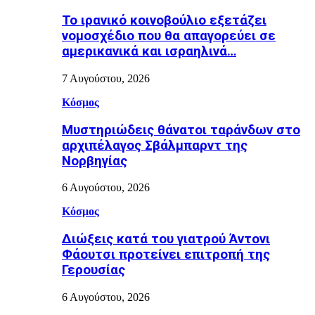
Το ιρανικό κοινοβούλιο εξετάζει
νομοσχέδιο που θα απαγορεύει σε
αμερικανικά και ισραηλινά…
7 Αυγούστου, 2026
Κόσμος
Μυστηριώδεις θάνατοι ταράνδων στο
αρχιπέλαγος Σβάλμπαρντ της
Νορβηγίας
6 Αυγούστου, 2026
Κόσμος
Διώξεις κατά του γιατρού Άντονι
Φάουτσι προτείνει επιτροπή της
Γερουσίας
6 Αυγούστου, 2026