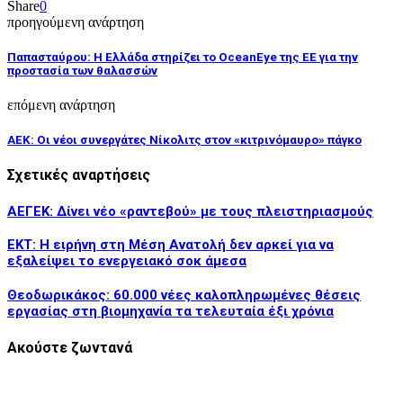
Share
0
προηγούμενη ανάρτηση
Παπασταύρου: Η Ελλάδα στηρίζει το OceanEye της ΕΕ για την
προστασία των θαλασσών
επόμενη ανάρτηση
ΑΕΚ: Οι νέοι συνεργάτες Νίκολιτς στον «κιτρινόμαυρο» πάγκο
Σχετικές αναρτήσεις
ΑΕΓΕΚ: Δίνει νέο «ραντεβού» με τους πλειστηριασμούς
ΕΚΤ: Η ειρήνη στη Μέση Ανατολή δεν αρκεί για να
εξαλείψει το ενεργειακό σοκ άμεσα
Θεοδωρικάκος: 60.000 νέες καλοπληρωμένες θέσεις
εργασίας στη βιομηχανία τα τελευταία έξι χρόνια
Ακούστε ζωντανά