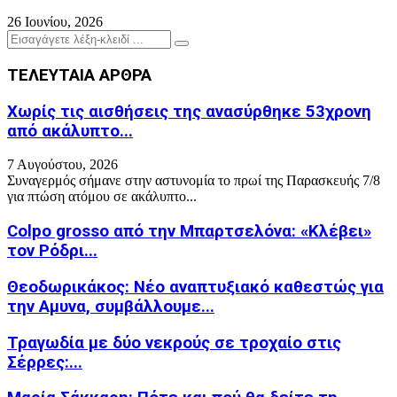
26 Ιουνίου, 2026
Search
Search
for:
ΤΕΛΕΥΤΑΙΑ ΑΡΘΡΑ
Χωρίς τις αισθήσεις της ανασύρθηκε 53χρονη
από ακάλυπτο...
7 Αυγούστου, 2026
Συναγερμός σήμανε στην αστυνομία το πρωί της Παρασκευής 7/8
για πτώση ατόμου σε ακάλυπτο...
Colpo grosso από την Μπαρτσελόνα: «Κλέβει»
τον Ρόδρι...
Θεοδωρικάκος: Νέο αναπτυξιακό καθεστώς για
την Αμυνα, συμβάλλουμε...
Τραγωδία με δύο νεκρούς σε τροχαίο στις
Σέρρες:...