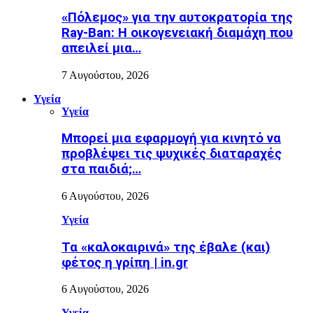
«Πόλεμος» για την αυτοκρατορία της
Ray-Ban: Η οικογενειακή διαμάχη που
απειλεί μια…
7 Αυγούστου, 2026
Υγεία
Υγεία
Μπορεί μια εφαρμογή για κινητό να
προβλέψει τις ψυχικές διαταραχές
στα παιδιά;…
6 Αυγούστου, 2026
Υγεία
Τα «καλοκαιρινά» της έβαλε (και)
φέτος η γρίπη | in.gr
6 Αυγούστου, 2026
Υγεία