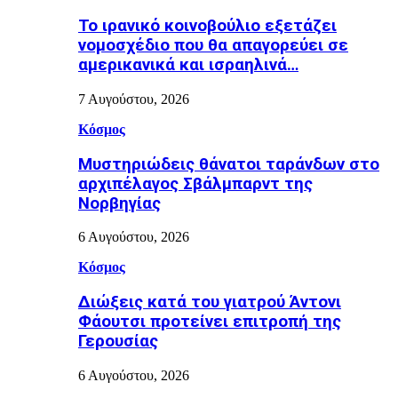
Το ιρανικό κοινοβούλιο εξετάζει
νομοσχέδιο που θα απαγορεύει σε
αμερικανικά και ισραηλινά…
7 Αυγούστου, 2026
Κόσμος
Μυστηριώδεις θάνατοι ταράνδων στο
αρχιπέλαγος Σβάλμπαρντ της
Νορβηγίας
6 Αυγούστου, 2026
Κόσμος
Διώξεις κατά του γιατρού Άντονι
Φάουτσι προτείνει επιτροπή της
Γερουσίας
6 Αυγούστου, 2026