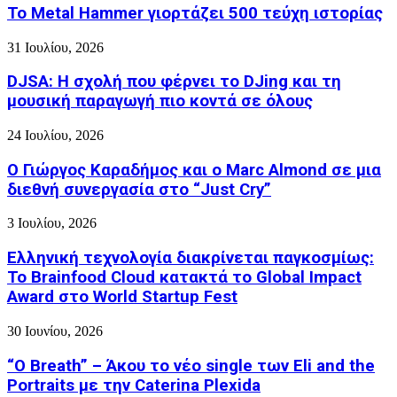
Το Metal Hammer γιορτάζει 500 τεύχη ιστορίας
31 Ιουλίου, 2026
DJSA: Η σχολή που φέρνει το DJing και τη
μουσική παραγωγή πιο κοντά σε όλους
24 Ιουλίου, 2026
Ο Γιώργος Καραδήμος και ο Marc Almond σε μια
διεθνή συνεργασία στο “Just Cry”
3 Ιουλίου, 2026
Ελληνική τεχνολογία διακρίνεται παγκοσμίως:
Το Brainfood Cloud κατακτά το Global Impact
Award στο World Startup Fest
30 Ιουνίου, 2026
“O Breath” – Άκου το νέο single των Eli and the
Portraits με την Caterina Plexida