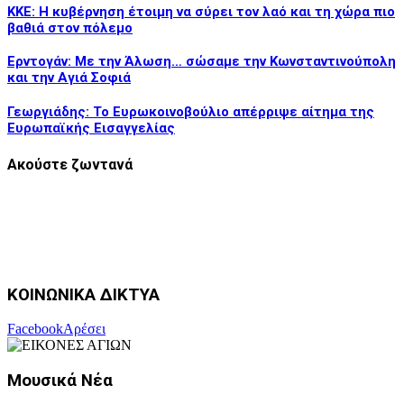
ΚΚΕ: Η κυβέρνηση έτοιμη να σύρει τον λαό και τη χώρα πιο
βαθιά στον πόλεμο
Ερντογάν: Με την Άλωση… σώσαμε την Κωνσταντινούπολη
και την Αγιά Σοφιά
Γεωργιάδης: Το Ευρωκοινοβούλιο απέρριψε αίτημα της
Ευρωπαϊκής Εισαγγελίας
Ακούστε ζωντανά
ΚΟΙΝΩΝΙΚΑ ΔΙΚΤΥΑ
Facebook
Αρέσει
Μουσικά Νέα