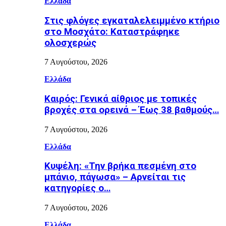
Ελλάδα
Στις φλόγες εγκαταλελειμμένο κτήριο
στο Μοσχάτο: Καταστράφηκε
ολοσχερώς
7 Αυγούστου, 2026
Ελλάδα
Καιρός: Γενικά αίθριος με τοπικές
βροχές στα ορεινά – Έως 38 βαθμούς…
7 Αυγούστου, 2026
Ελλάδα
Κυψέλη: «Την βρήκα πεσμένη στο
μπάνιο, πάγωσα» – Αρνείται τις
κατηγορίες ο…
7 Αυγούστου, 2026
Ελλάδα