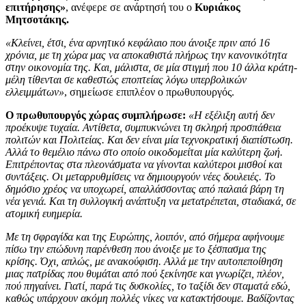
επιτήρησης»
, ανέφερε σε ανάρτησή του ο
Κυριάκος
Μητσοτάκης.
«Κλείνει, έτσι, ένα αρνητικό κεφάλαιο που άνοιξε πριν από 16
χρόνια, με τη χώρα μας να αποκαθιστά πλήρως την κανονικότητα
στην οικονομία της. Και, μάλιστα, σε μία στιγμή που 10 άλλα κράτη-
μέλη τίθενται σε καθεστώς εποπτείας λόγω υπερβολικών
ελλειμμάτων»
, σημείωσε επιπλέον ο πρωθυπουργός.
Ο πρωθυπουργός χώρας συμπλήρωσε:
«Η εξέλιξη αυτή δεν
προέκυψε τυχαία. Αντίθετα, συμπυκνώνει τη σκληρή προσπάθεια
πολιτών και Πολιτείας. Και δεν είναι μία τεχνοκρατική διαπίστωση.
Αλλά το θεμέλιο πάνω στο οποίο οικοδομείται μία καλύτερη ζωή.
Επιτρέποντας στα πλεονάσματα να γίνονται καλύτεροι μισθοί και
συντάξεις. Οι μεταρρυθμίσεις να δημιουργούν νέες δουλειές. Το
δημόσιο χρέος να υποχωρεί, απαλλάσσοντας από παλαιά βάρη τη
νέα γενιά. Και τη συλλογική ανάπτυξη να μετατρέπεται, σταδιακά, σε
ατομική ευημερία.
Με τη σφραγίδα και της Ευρώπης, λοιπόν, από σήμερα αφήνουμε
πίσω την επώδυνη παρένθεση που άνοιξε με το ξέσπασμα της
κρίσης. Όχι, απλώς, με ανακούφιση. Αλλά με την αυτοπεποίθηση
μιας πατρίδας που θυμάται από πού ξεκίνησε και γνωρίζει, πλέον,
πού πηγαίνει. Γιατί, παρά τις δυσκολίες, το ταξίδι δεν σταματά εδώ,
καθώς υπάρχουν ακόμη πολλές νίκες να κατακτήσουμε. Βαδίζοντας