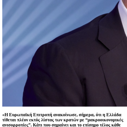
«Η Ευρωπαϊκή Επιτροπή ανακοίνωσε, σήμερα, ότι η Ελλάδα
τίθεται πλέον εκτός λίστας των κρατών με “μακροοικονομικές
ανισορροπίες”. Κάτι που σημαίνει και το επίσημο τέλος κάθε