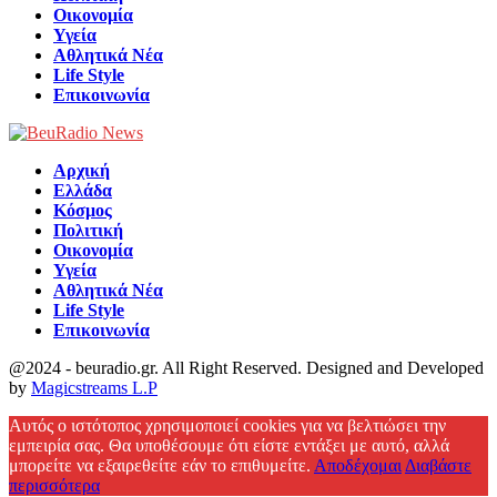
Οικονομία
Υγεία
Αθλητικά Νέα
Life Style
Επικοινωνία
Αρχική
Ελλάδα
Κόσμος
Πολιτική
Οικονομία
Υγεία
Αθλητικά Νέα
Life Style
Επικοινωνία
@2024 - beuradio.gr. All Right Reserved. Designed and Developed
by
Magicstreams L.P
Facebook
Αυτός ο ιστότοπος χρησιμοποιεί cookies για να βελτιώσει την
εμπειρία σας. Θα υποθέσουμε ότι είστε εντάξει με αυτό, αλλά
μπορείτε να εξαιρεθείτε εάν το επιθυμείτε.
Αποδέχομαι
Διαβάστε
περισσότερα