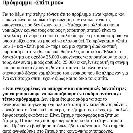
Πρόγραμμα «Σπίτι μου»
Για το θέμα της στέγης τόνισε ότι το πρόβλημα είναι κρίσιμο και
επικεντρώνεται κυρίως στην αύξηση των ενοικίων για τις
οικογένειες που δεν έχουν σπίτι. «Υπάρχουν πολλοί οι οποίοι
νοικιάζουν και για τους οποίους η απόκτηση σπιτιού είναι το
μεγαλύτερο όνειρο το οποίο η πολιτεία πρέπει με κάποιο τρόπο να
υποστηρίξει ώστε να μπορεί να υλοποιηθεί. Το πρόγραμμα «Σπίτι
μου 1» και «Σπίτι μου 2» πήρε και μια σχετική διαδικαστική
παράταση ώστε να διεκπεραιωθούν όλες οι αιτήσεις. Έδωσε τη
δυνατότητα σε σχεδόν 25.000 οικογένειες να αποκτήσουν το σπίτι
τους. Δεν είναι μικρός αριθμός, 25.000 οικογένειες αυτή τη στιγμή
που ουσιαστικά έχουν τη δυνατότητα να πληρώνουν ένα
στεγαστικό δάνειο χαμηλότερο του ενοικίου που θα πλήρωναν για
ένα αντίστοιχο σπίτι, έχουν όμως και το δικό τους σπίτι.
» Και ενδεχομένως να υπάρχουν και οικονομικές δυνατότητες
για να μπορέσουμε να υλοποιήσουμε ένα ακόμα αντίστοιχο
τέτοιο πρόγραμμα
. Δεν είμαι έτοιμος ακόμα να σας το
ανακοινώσω συγκεκριμένα αλλά σε αυτή την κατεύθυνση πάντως
εργαζόμαστε. Από εκεί και πέρα, το ζήτημα της στέγης έχει πολλές
διαφορετικές εκφάνσεις. Είναι ζήτημα προσφοράς και ζήτημα
ζήτησης. Πρέπει να χτίσουμε περισσότερα σπίτια στην πατρίδα
μας. Πρέπει να βοηθήσουμε όπως ήδη το κάνουμε». Στο σημείο
αυτό αναφέρθηκε στο ζήτημα της κοινωνικής αντιπαροχής.