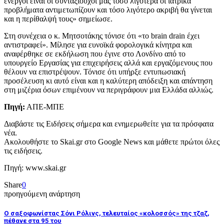
ενεργοί είναι οι συνταξιούχοι μας τόσο λιγότερα οι ιατρικά
προβλήματα αντιμετωπίζουν και τόσο λιγότερο ακριβή θα γίνεται
και η περίθαλψή τους» σημείωσε.
Στη συνέχεια ο κ. Μητσοτάκης τόνισε ότι «το brain drain έχει
αντιστραφεί». Μίλησε για ευνοϊκά φορολογικά κίνητρα και
αναφέρθηκε σε εκδήλωση που έγινε στο Λονδίνο από το
υπουργείο Εργασίας για επιχειρήσεις αλλά και εργαζόμενους που
θέλουν να επιστρέψουν. Τόνισε ότι υπήρξε εντυπωσιακή
προσέλευση κι αυτό είναι και η καλύτερη απόδειξη και απάντηση
στη μιζέρια όσων επιμένουν να περιγράφουν μια Ελλάδα αλλιώς.
Πηγή:
ΑΠΕ-ΜΠΕ
Διαβάστε τις Ειδήσεις σήμερα και ενημερωθείτε για τα πρόσφατα
νέα.
Ακολουθήστε το Skai.gr στο Google News και μάθετε πρώτοι όλες
τις ειδήσεις.
Πηγή: www.skai.gr
Share
0
προηγούμενη ανάρτηση
Ο σαξοφωνίστας Σόνι Ρόλινς, τελευταίος «κολοσσός» της τζαζ,
πέθανε στα 95 του