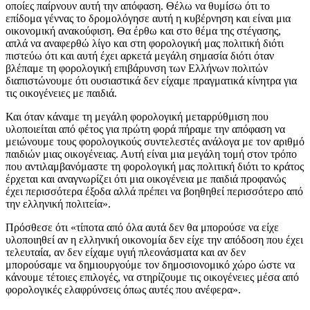
οποίες παίρνουν αυτή την απόφαση. Θέλω να θυμίσω ότι το
επίδομα γέννας το δρομολόγησε αυτή η κυβέρνηση και είναι μια
οικονομική ανακούφιση. Θα έρθω και στο θέμα της στέγασης,
απλά να αναφερθώ λίγο και στη φορολογική μας πολιτική διότι
πιστεύω ότι και αυτή έχει αρκετά μεγάλη σημασία διότι όταν
βλέπαμε τη φορολογική επιβάρυνση των Ελλήνων πολιτών
διαπιστώνουμε ότι ουσιαστικά δεν είχαμε πραγματικά κίνητρα για
τις οικογένειες με παιδιά.
Και όταν κάναμε τη μεγάλη φορολογική μεταρρύθμιση που
υλοποιείται από φέτος για πρώτη φορά πήραμε την απόφαση να
μειώνουμε τους φορολογικούς συντελεστές ανάλογα με τον αριθμό
παιδιών μιας οικογένειας. Αυτή είναι μια μεγάλη τομή στον τρόπο
που αντιλαμβανόμαστε τη φορολογική μας πολιτική διότι το κράτος
έρχεται και αναγνωρίζει ότι μια οικογένεια με παιδιά προφανώς
έχει περισσότερα έξοδα αλλά πρέπει να βοηθηθεί περισσότερο από
την ελληνική πολιτεία».
Πρόσθεσε ότι «τίποτα από όλα αυτά δεν θα μπορούσε να είχε
υλοποιηθεί αν η ελληνική οικονομία δεν είχε την απόδοση που έχει
τελευταία, αν δεν είχαμε υγιή πλεονάσματα και αν δεν
μπορούσαμε να δημιουργούμε τον δημοσιονομικό χώρο ώστε να
κάνουμε τέτοιες επιλογές, να στηρίζουμε τις οικογένειες μέσα από
φορολογικές ελαφρύνσεις όπως αυτές που ανέφερα».