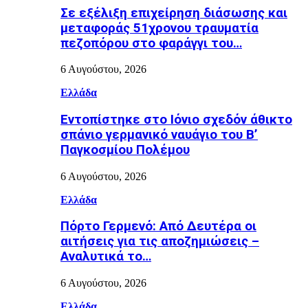
Σε εξέλιξη επιχείρηση διάσωσης και
μεταφοράς 51χρονου τραυματία
πεζοπόρου στο φαράγγι του…
6 Αυγούστου, 2026
Ελλάδα
Εντοπίστηκε στο Ιόνιο σχεδόν άθικτο
σπάνιο γερμανικό ναυάγιο του Β’
Παγκοσμίου Πολέμου
6 Αυγούστου, 2026
Ελλάδα
Πόρτο Γερμενό: Από Δευτέρα οι
αιτήσεις για τις αποζημιώσεις –
Αναλυτικά το…
6 Αυγούστου, 2026
Ελλάδα