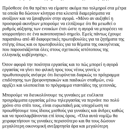
Πρόσθεσε ότι θα πρέπει να είμαστε ακόμα πιο τολμηροί στα μέτρα
τα οποία θα δώσουν κίνητρα στα κλειστά διαμερίσματα να
ανοίξουν και να ξαναβγούν στην αγορά. «Μόνο αν αυξηθεί η
προσφορά ακινήτων μπορούμε να ελπίζουμε ότι θα μειωθεί ο
ρυθμός αύξησης των ενοικίων έτσι ώστε η αγορά να μπορέσει να
ισορροπήσει σε ένα ικανοποιητικό σημείο. Εμείς πάντως έχουμε
παραπάνω από 40 διαφορετικές πρωτοβουλίες για τα ζητήματα της
στέγης όπως και οι πρωτοβουλίες για τα θέματα της οικογένειας
που παρουσιάζονται όλες στους σχετικούς ιστότοπους της
ελληνικής κυβέρνησης».
Όσον αφορά την ποιότητα εργασίας και το πώς μπορεί η αγορά
εργασίας να γίνει πιο φιλική προς τους νέους γονείς ο
πρωθυπουργός ανέφερε ότι διευρύνεται διαρκώς το πρόγραμμα
επιδότησης των βρεφονηπιακών και παιδικών σταθμών, ενώ
αρχίζει και υλοποιείται το πρόγραμμα νταντάδες της γειτονιάς.
Μπορούμε να διευκολύνουμε τις γυναίκες με ευέλικτα
προγράμματα εργασίας μέσω τηλεργασίας να περνάνε πιο πολύ
χρόνο στο σπίτι τους, είναι ευρωπαϊκή μας υποχρέωση να
προωθήσουμε τους ίδιους μισθούς για γυναίκες και άνδρες καθώς
και να προσλαμβάνονται επί ίσοις όροις. «Όλα αυτά νομίζω θα
χειραφετήσουν τις γυναίκες περισσότερο και θα τους δώσουν
μεγαλύτερη οικονομική ανεξαρτησία άρα και μεγαλύτερη