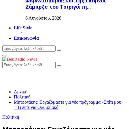
Φερεντσβάρος επί της Γκόρνικ
Ζάμπρζε του Τσιριγώτη…
6 Αυγούστου, 2026
Life Style
Επικοινωνία
Search
Search
for:
Primary
Menu
Search
Search
for:
Αρχική
Πολιτική
Μητσοτάκης: Εργαζόμαστε για νέο πρόγραμμα «Σπίτι μου»
– Τι είπε για Ολυμπιακό
Πολιτική