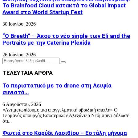
Το Brainfood Cloud κατακτά το Global Impact
Award στο World Startup Fest
30 Ιουνίου, 2026
“O Breath” – Άκου το νέο single των Eli and the
Portraits με την Caterina Plexida
26 Ιουνίου, 2026
Search
Search
for:
ΤΕΛΕΥΤΑΙΑ ΑΡΘΡΑ
Το περιστατικό με το drone στη Λειψία
συνιστά...
6 Αυγούστου, 2026
«Αντιμετωπίζουμε μια επαγγελματική υβριδική απειλή» Ο
Γερμανός υπουργός Εσωτερικών Αλεξάντερ Ντόμπριντ δήλωσε
ότι...
Φωτιά στο Καρύδι Λασιθίου – Εστάλη μήνυμα