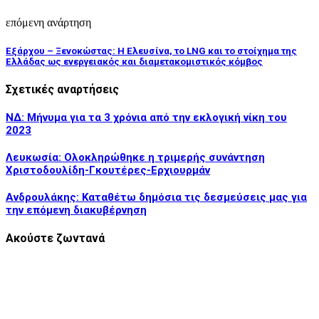
επόμενη ανάρτηση
Εξάρχου – Ξενοκώστας: Η Ελευσίνα, το LNG και το στοίχημα της
Ελλάδας ως ενεργειακός και διαμετακομιστικός κόμβος
Σχετικές αναρτήσεις
ΝΔ: Μήνυμα για τα 3 χρόνια από την εκλογική νίκη του
2023
Λευκωσία: Ολοκληρώθηκε η τριμερής συνάντηση
Χριστοδουλίδη-Γκουτέρες-Ερχιουρμάν
Ανδρουλάκης: Καταθέτω δημόσια τις δεσμεύσεις μας για
την επόμενη διακυβέρνηση
Ακούστε ζωντανά