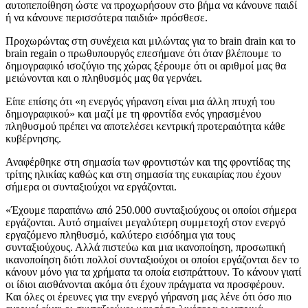
αυτοπεποίθηση ώστε να προχωρήσουν στο βήμα να κάνουνε παιδί
ή να κάνουνε περισσότερα παιδιά» πρόσθεσε.
Προχωρώντας στη συνέχεια και μιλώντας για το brain drain και το
brain regain ο πρωθυπουργός επεσήμανε ότι όταν βλέπουμε το
δημογραφικό ισοζύγιο της χώρας ξέρουμε ότι οι αριθμοί μας θα
μειώνονται και ο πληθυσμός μας θα γερνάει.
Είπε επίσης ότι «η ενεργός γήρανση είναι μια άλλη πτυχή του
δημογραφικού» και μαζί με τη φροντίδα ενός γηρασμένου
πληθυσμού πρέπει να αποτελέσει κεντρική προτεραιότητα κάθε
κυβέρνησης.
Αναφέρθηκε στη σημασία των φροντιστών και της φροντίδας της
τρίτης ηλικίας καθώς και στη σημασία της ευκαιρίας που έχουν
σήμερα οι συνταξιούχοι να εργάζονται.
«Έχουμε παραπάνω από 250.000 συνταξιούχους οι οποίοι σήμερα
εργάζονται. Αυτό σημαίνει μεγαλύτερη συμμετοχή στον ενεργό
εργαζόμενο πληθυσμό, καλύτερο εισόδημα για τους
συνταξιούχους. Αλλά πιστεύω και μια ικανοποίηση, προσωπική
ικανοποίηση διότι πολλοί συνταξιούχοι οι οποίοι εργάζονται δεν το
κάνουν μόνο για τα χρήματα τα οποία εισπράττουν. Το κάνουν γιατί
οι ίδιοι αισθάνονται ακόμα ότι έχουν πράγματα να προσφέρουν.
Και όλες οι έρευνες για την ενεργό γήρανση μας λένε ότι όσο πιο