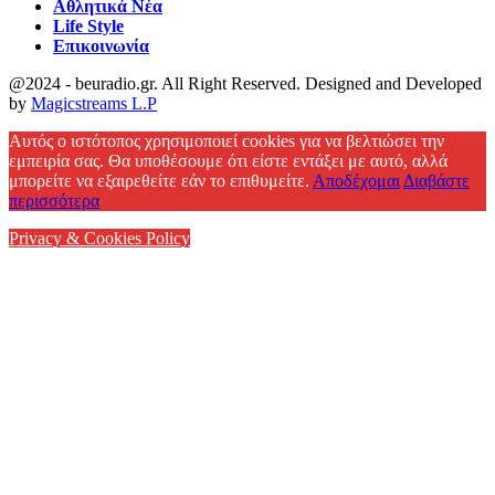
Αθλητικά Νέα
Life Style
Επικοινωνία
@2024 - beuradio.gr. All Right Reserved. Designed and Developed
by
Magicstreams L.P
Facebook
Αυτός ο ιστότοπος χρησιμοποιεί cookies για να βελτιώσει την
εμπειρία σας. Θα υποθέσουμε ότι είστε εντάξει με αυτό, αλλά
μπορείτε να εξαιρεθείτε εάν το επιθυμείτε.
Αποδέχομαι
Διαβάστε
περισσότερα
Privacy & Cookies Policy