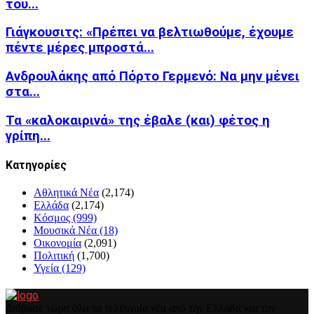
του...
Γιάγκουσιτς: «Πρέπει να βελτιωθούμε, έχουμε
πέντε μέρες μπροστά...
Ανδρουλάκης από Πόρτο Γερμενό: Να μην μένει
στα...
Τα «καλοκαιρινά» της έβαλε (και) φέτος η
γρίπη...
Kατηγορίες
Αθλητικά Νέα
(2,174)
Ελλάδα
(2,174)
Κόσμος
(999)
Μουσικά Νέα
(18)
Οικονομία
(2,091)
Πολιτική
(1,700)
Υγεία
(129)
Διάβασε τώρα όλα τα τελευταία νέα από την Ελλάδα και τον