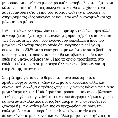
μπορούσε να συνθέσει μια σειρά από πρωτοβουλίες που έχουν να
κάνουν με τη στήριξη της οικογένειας και θα συνεχίσουμε να
παρεμβαίνουμε στο μέτρο του εφικτού ώστε να μπορούμε να
στηρίζουμε τις νέες οικογένειες και μέσα από οικονομικά και όχι
μόνο τέτοια μέτρα.
Ενδεικτικά να αναφέρω, διότι το είπαμε πριν από ένα μήνα αλλά
δεν νομίζω ότι έχει τύχει της ανάλογης προσοχής ότι στα πλαίσια
των δυνατοτήτων του προϋπολογισμού επιλέξαμε μέρος του
μεγάλου πλεονάσματος το οποίο δημιούργησε η ελληνική
οικονομία το 2025 να το επιστρέψουμε ως ένα έκτακτο βοήθημα
σε οικογένειες με παιδιά το οποίο θα καταβληθεί μέσα στον
επόμενο μήνα». Μίλησε για μέτρο το οποίο προστίθεται στο
επίδομα τέκνου και σε μια σειρά άλλων παρεμβάσεων για τη
στήριξη της οικογένειας.
Σε ερώτημα για το αν το θέμα είναι μόνο οικονομικό, ο
πρωθυπουργός τόνισε: «Δεν είναι μόνο οικονομικό αλλά και
οικονομικό. Αλλάζει ο τρόπος ζωής. Οι γυναίκες κάνουν παιδιά σε
μεγαλύτερη ηλικία. Η αίσθηση του τρόπου με τον οποίο βλέπουν
τα νέα ζευγάρια τη γονεϊκότητα είναι πια διαφορετική και σίγουρα
κανένα πατερναλιστικό κράτος δεν μπορεί να υποχρεώσει ένα
ζευγάρι ή μια γυναίκα μόνη της να προχωρήσει σε αυτή την
επιλογή. Αυτό που μπορούμε εμείς να κάνουμε είναι να
διευκολύνουμε με οικονομικά και άλλα μέτρα τις οικογένειες οι