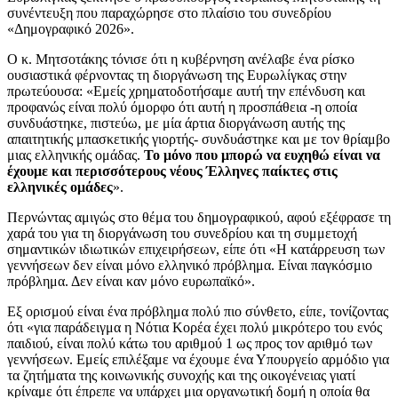
συνέντευξη που παραχώρησε στο πλαίσιο του συνεδρίου
«Δημογραφικό 2026».
Ο κ. Μητσοτάκης τόνισε ότι η κυβέρνηση ανέλαβε ένα ρίσκο
ουσιαστικά φέρνοντας τη διοργάνωση της Ευρωλίγκας στην
πρωτεύουσα: «Εμείς χρηματοδοτήσαμε αυτή την επένδυση και
προφανώς είναι πολύ όμορφο ότι αυτή η προσπάθεια -η οποία
συνδυάστηκε, πιστεύω, με μία άρτια διοργάνωση αυτής της
απαιτητικής μπασκετικής γιορτής- συνδυάστηκε και με τον θρίαμβο
μιας ελληνικής ομάδας.
Το μόνο που μπορώ να ευχηθώ είναι να
έχουμε και περισσότερους νέους Έλληνες παίκτες στις
ελληνικές ομάδες
».
Περνώντας αμιγώς στο θέμα του δημογραφικού, αφού εξέφρασε τη
χαρά του για τη διοργάνωση του συνεδρίου και τη συμμετοχή
σημαντικών ιδιωτικών επιχειρήσεων, είπε ότι «Η κατάρρευση των
γεννήσεων δεν είναι μόνο ελληνικό πρόβλημα. Είναι παγκόσμιο
πρόβλημα. Δεν είναι καν μόνο ευρωπαϊκό».
Εξ ορισμού είναι ένα πρόβλημα πολύ πιο σύνθετο, είπε, τονίζοντας
ότι «για παράδειγμα η Νότια Κορέα έχει πολύ μικρότερο του ενός
παιδιού, είναι πολύ κάτω του αριθμού 1 ως προς τον αριθμό των
γεννήσεων. Εμείς επιλέξαμε να έχουμε ένα Υπουργείο αρμόδιο για
τα ζητήματα της κοινωνικής συνοχής και της οικογένειας γιατί
κρίναμε ότι έπρεπε να υπάρχει μια οργανωτική δομή η οποία θα