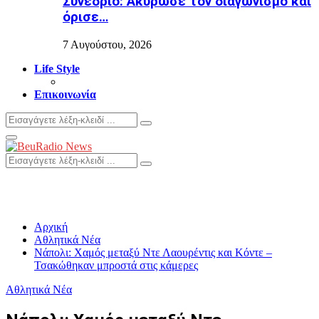
Συνέδριο: Ακύρωσε τον διαγωνισμό και
όρισε…
7 Αυγούστου, 2026
Life Style
Επικοινωνία
Search
Search
for:
Primary
Menu
Search
Search
for:
Αρχική
Αθλητικά Νέα
Νάπολι: Χαμός μεταξύ Ντε Λαουρέντις και Κόντε –
Τσακώθηκαν μπροστά στις κάμερες
Αθλητικά Νέα