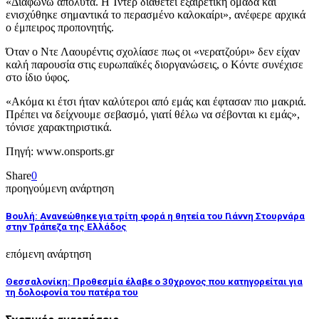
«Διαφωνώ απόλυτα. Η Ίντερ διαθέτει εξαιρετική ομάδα και
ενισχύθηκε σημαντικά το περασμένο καλοκαίρι», ανέφερε αρχικά
ο έμπειρος προπονητής.
Όταν ο Ντε Λαουρέντις σχολίασε πως οι «νερατζούρι» δεν είχαν
καλή παρουσία στις ευρωπαϊκές διοργανώσεις, ο Κόντε συνέχισε
στο ίδιο ύφος.
«Ακόμα κι έτσι ήταν καλύτεροι από εμάς και έφτασαν πιο μακριά.
Πρέπει να δείχνουμε σεβασμό, γιατί θέλω να σέβονται κι εμάς»,
τόνισε χαρακτηριστικά.
Πηγή: www.onsports.gr
Share
0
προηγούμενη ανάρτηση
Βουλή: Ανανεώθηκε για τρίτη φορά η θητεία του Γιάννη Στουρνάρα
στην Τράπεζα της Ελλάδος
επόμενη ανάρτηση
Θεσσαλονίκη: Προθεσμία έλαβε ο 30χρονος που κατηγορείται για
τη δολοφονία του πατέρα του