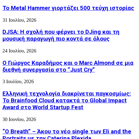
Το Metal Hammer γιορτάζει 500 τεύχη ιστορίας
31 Ιουλίου, 2026
DJSA: Η σχολή που φέρνει το DJing και τη
μουσική παραγωγή πιο κοντά σε όλους
24 Ιουλίου, 2026
Ο Γιώργος Καραδήμος και ο Marc Almond σε μια
διεθνή συνεργασία στο “Just Cry”
3 Ιουλίου, 2026
Ελληνική τεχνολογία διακρίνεται παγκοσμίως:
Το Brainfood Cloud κατακτά το Global Impact
Award στο World Startup Fest
30 Ιουνίου, 2026
“O Breath” – Άκου το νέο single των Eli and the
Portraits με την Caterina Plexida