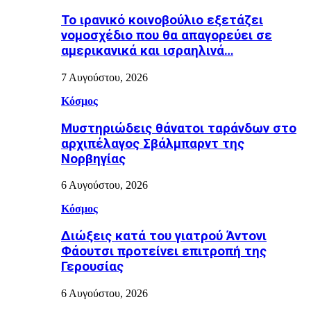
Το ιρανικό κοινοβούλιο εξετάζει
νομοσχέδιο που θα απαγορεύει σε
αμερικανικά και ισραηλινά…
7 Αυγούστου, 2026
Κόσμος
Μυστηριώδεις θάνατοι ταράνδων στο
αρχιπέλαγος Σβάλμπαρντ της
Νορβηγίας
6 Αυγούστου, 2026
Κόσμος
Διώξεις κατά του γιατρού Άντονι
Φάουτσι προτείνει επιτροπή της
Γερουσίας
6 Αυγούστου, 2026