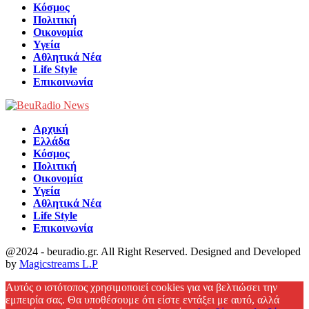
Κόσμος
Πολιτική
Οικονομία
Υγεία
Αθλητικά Νέα
Life Style
Επικοινωνία
Αρχική
Ελλάδα
Κόσμος
Πολιτική
Οικονομία
Υγεία
Αθλητικά Νέα
Life Style
Επικοινωνία
@2024 - beuradio.gr. All Right Reserved. Designed and Developed
by
Magicstreams L.P
Facebook
Αυτός ο ιστότοπος χρησιμοποιεί cookies για να βελτιώσει την
εμπειρία σας. Θα υποθέσουμε ότι είστε εντάξει με αυτό, αλλά