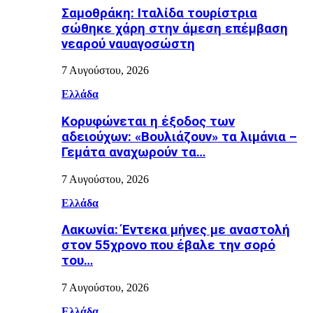
Σαμοθράκη: Ιταλίδα τουρίστρια
σώθηκε χάρη στην άμεση επέμβαση
νεαρού ναυαγοσώστη
7 Αυγούστου, 2026
Ελλάδα
Κορυφώνεται η έξοδος των
αδειούχων: «Βουλιάζουν» τα λιμάνια –
Γεμάτα αναχωρούν τα…
7 Αυγούστου, 2026
Ελλάδα
Λακωνία: Έντεκα μήνες με αναστολή
στον 55χρονο που έβαλε την σορό
του…
7 Αυγούστου, 2026
Ελλάδα