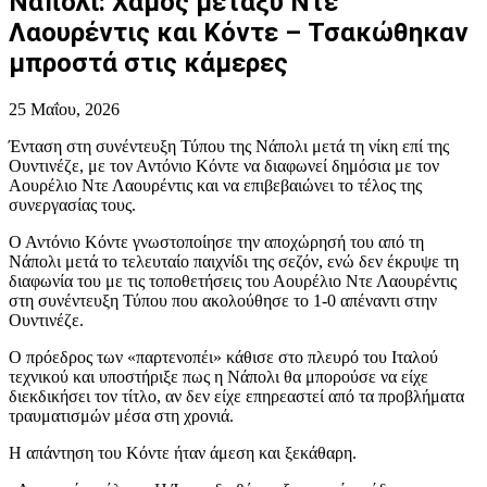
Νάπολι: Χαμός μεταξύ Ντε
Λαουρέντις και Κόντε – Τσακώθηκαν
μπροστά στις κάμερες
25 Μαΐου, 2026
Ένταση στη συνέντευξη Τύπου της Νάπολι μετά τη νίκη επί της
Ουντινέζε, με τον Αντόνιο Κόντε να διαφωνεί δημόσια με τον
Αουρέλιο Ντε Λαουρέντις και να επιβεβαιώνει το τέλος της
συνεργασίας τους.
Ο Αντόνιο Κόντε γνωστοποίησε την αποχώρησή του από τη
Νάπολι μετά το τελευταίο παιχνίδι της σεζόν, ενώ δεν έκρυψε τη
διαφωνία του με τις τοποθετήσεις του Αουρέλιο Ντε Λαουρέντις
στη συνέντευξη Τύπου που ακολούθησε το 1-0 απέναντι στην
Ουντινέζε.
Ο πρόεδρος των «παρτενοπέι» κάθισε στο πλευρό του Ιταλού
τεχνικού και υποστήριξε πως η Νάπολι θα μπορούσε να είχε
διεκδικήσει τον τίτλο, αν δεν είχε επηρεαστεί από τα προβλήματα
τραυματισμών μέσα στη χρονιά.
Η απάντηση του Κόντε ήταν άμεση και ξεκάθαρη.