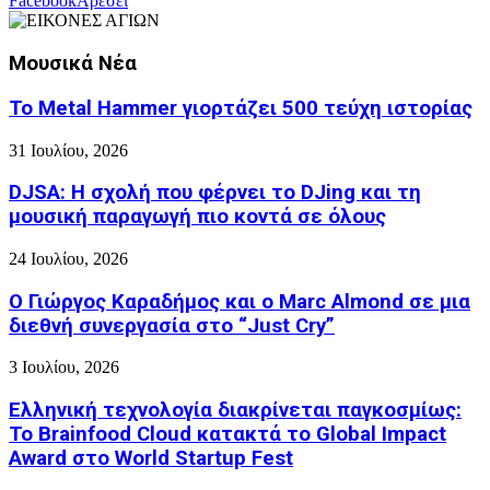
Facebook
Αρέσει
Μουσικά Νέα
Το Metal Hammer γιορτάζει 500 τεύχη ιστορίας
31 Ιουλίου, 2026
DJSA: Η σχολή που φέρνει το DJing και τη
μουσική παραγωγή πιο κοντά σε όλους
24 Ιουλίου, 2026
Ο Γιώργος Καραδήμος και ο Marc Almond σε μια
διεθνή συνεργασία στο “Just Cry”
3 Ιουλίου, 2026
Ελληνική τεχνολογία διακρίνεται παγκοσμίως:
Το Brainfood Cloud κατακτά το Global Impact
Award στο World Startup Fest