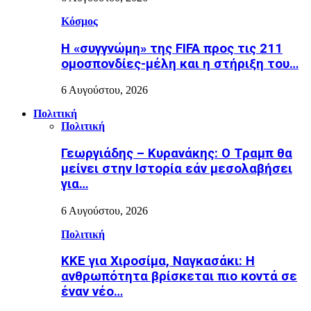
Κόσμος
Η «συγγνώμη» της FIFA προς τις 211
ομοσπονδίες-μέλη και η στήριξη του…
6 Αυγούστου, 2026
Πολιτική
Πολιτική
Γεωργιάδης – Κυρανάκης: Ο Τραμπ θα
μείνει στην Ιστορία εάν μεσολαβήσει
για…
6 Αυγούστου, 2026
Πολιτική
ΚΚΕ για Χιροσίμα, Ναγκασάκι: Η
ανθρωπότητα βρίσκεται πιο κοντά σε
έναν νέο…