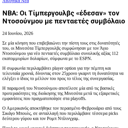
Αθλητικά Νέα
NBA: Οι Τίμπεργουλβς «έδεσαν» τον
Ντοσούνμου με πενταετές συμβόλαιο
24 Ιουνίου, 2026
Σε μία κίνηση που επιβεβαιώνει την πίστη τους στις δυνατότητές
του, οι Μινεσότα Τίμπεργουλβς συμφώνησαν με τον Άγιο
Ντοσούνμου για νέο πενταετές συμβόλαιο συνολικής αξίας 112
εκατομμυρίων δολαρίων, σύμφωνα με το ESPN.
Η συμφωνία περιλαμβάνει player option για την πέμπτη και
τελευταία χρονιά, δίνοντας στον 25χρονο γκαρντ τη δυνατότητα να
ελέγξει ο ίδιος το μέλλον του προς το τέλος της συνεργασίας.
Η παραμονή του Ντοσούνμου αποτέλεσε μία από τις βασικές
προτεραιότητες της διοίκησης της Μινεσότα μετά τις εξαιρετικές
εμφανίσεις που πραγματοποίησε στα playoffs.
Ο Αμερικανός αποκτήθηκε τον περασμένο Φεβρουάριο από τους
Σικάγο Μπουλς, σε ανταλλαγή που περιλάμβανε τέσσερα picks
δεύτερου γύρου και τον Ρομπ Ντίλινγχαμ.