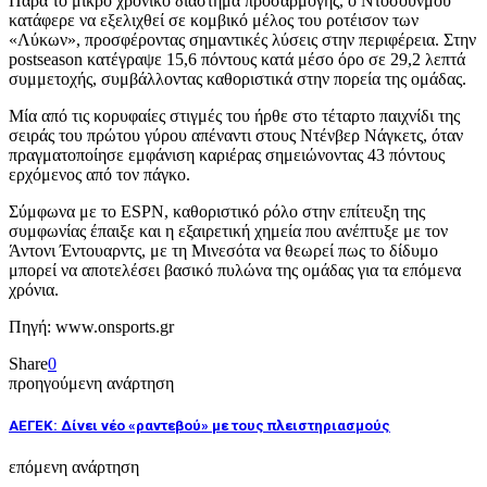
Παρά το μικρό χρονικό διάστημα προσαρμογής, ο Ντοσούνμου
κατάφερε να εξελιχθεί σε κομβικό μέλος του ροτέισον των
«Λύκων», προσφέροντας σημαντικές λύσεις στην περιφέρεια. Στην
postseason κατέγραψε 15,6 πόντους κατά μέσο όρο σε 29,2 λεπτά
συμμετοχής, συμβάλλοντας καθοριστικά στην πορεία της ομάδας.
Μία από τις κορυφαίες στιγμές του ήρθε στο τέταρτο παιχνίδι της
σειράς του πρώτου γύρου απέναντι στους Ντένβερ Νάγκετς, όταν
πραγματοποίησε εμφάνιση καριέρας σημειώνοντας 43 πόντους
ερχόμενος από τον πάγκο.
Σύμφωνα με το ESPN, καθοριστικό ρόλο στην επίτευξη της
συμφωνίας έπαιξε και η εξαιρετική χημεία που ανέπτυξε με τον
Άντονι Έντουαρντς, με τη Μινεσότα να θεωρεί πως το δίδυμο
μπορεί να αποτελέσει βασικό πυλώνα της ομάδας για τα επόμενα
χρόνια.
Πηγή: www.onsports.gr
Share
0
προηγούμενη ανάρτηση
ΑΕΓΕΚ: Δίνει νέο «ραντεβού» με τους πλειστηριασμούς
επόμενη ανάρτηση