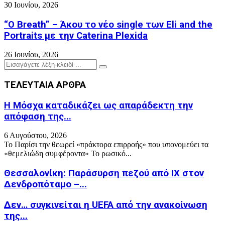
30 Ιουνίου, 2026
“O Breath” – Άκου το νέο single των Eli and the
Portraits με την Caterina Plexida
26 Ιουνίου, 2026
Search
Search
for:
ΤΕΛΕΥΤΑΙΑ ΑΡΘΡΑ
Η Μόσχα καταδικάζει ως απαράδεκτη την
απόφαση της...
6 Αυγούστου, 2026
Το Παρίσι την θεωρεί «πράκτορα επιρροής» που υπονομεύει τα
«θεμελιώδη συμφέροντα» Το ρωσικό...
Θεσσαλονίκη: Παράσυρση πεζού από ΙΧ στον
Δενδροπόταμο –...
Δεν… συγκινείται η UEFA από την ανακοίνωση
της...