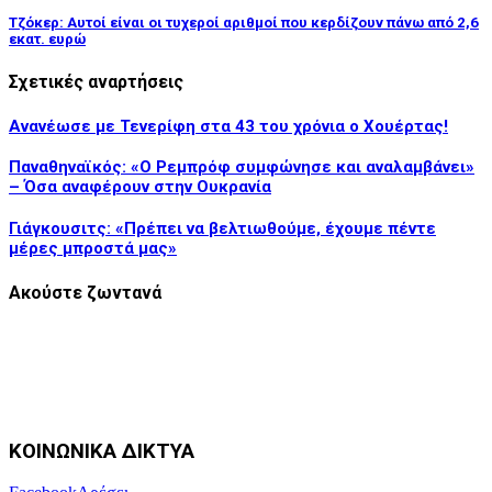
Τζόκερ: Αυτοί είναι οι τυχεροί αριθμοί που κερδίζουν πάνω από 2,6
εκατ. ευρώ
Σχετικές αναρτήσεις
Ανανέωσε με Τενερίφη στα 43 του χρόνια ο Χουέρτας!
Παναθηναϊκός: «Ο Ρεμπρόφ συμφώνησε και αναλαμβάνει»
– Όσα αναφέρουν στην Ουκρανία
Γιάγκουσιτς: «Πρέπει να βελτιωθούμε, έχουμε πέντε
μέρες μπροστά μας»
Ακούστε ζωντανά
ΚΟΙΝΩΝΙΚΑ ΔΙΚΤΥΑ