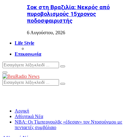
Σοκ στη Βραζιλία: Νεκρός από
πυροβολισμούς 15χρονος
ποδοσφαιριστής
6 Αυγούστου, 2026
Life Style
Επικοινωνία
Search
Search
for:
Primary
Menu
Search
Search
for:
Αρχική
Αθλητικά Νέα
NBA: Οι Τίμπεργουλβς «έδεσαν» τον Ντοσούνμου με
πενταετές συμβόλαιο