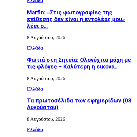
Ελλάδα
Marfin: «Στις φωτογραφίες της
επίθεσης δεν είναι η εντολέας μου»
λέει ο…
8 Αυγούστου, 2026
Ελλάδα
Φωτιά στη Σητεία: Ολονύχτια μάχη με
τις φλόγες – Καλύτερη η εικόνα…
8 Αυγούστου, 2026
Ελλάδα
Τα πρωτοσέλιδα των εφημερίδων (08
Αυγούστου)
8 Αυγούστου, 2026
Ελλάδα