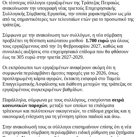
Οι τέσσερις σύλλογοι εργαζομένων της Τράπεζας Πειραιώς
ανακοίνωσαν την υπογραφή νέας τριετούς Επιχειρησιακής
Συλλογικής Σύμβασης Εργασίας, την οποία χαρακτηρίζουν ως μία
από τις σημαντικότερες των τελευταίων ετών για το προσωπικό της
τράπεζας.
Σύμφωνα με την ανακοίνωση των συλλόγων, η νέα σύμβαση
προβλέπει τη θέσπιση κατώτατου μισθού
1.700 ευρώ
για όλους
τους εργαζόμενους από την 1η Φεβρουαρίου 2027, καθώς και
συνολικές αυξήσεις στο επιχειρησιακό επίδομα που θα φθάσουν
έως τα 305 ευρώ στην τριετία 2027-2029.
Οι εκπρόσωποι των εργαζομένων αναφέρουν ακόμη ότι η
συμφωνία περιλαμβάνει άμεσες παροχές για το 2026, όπως
προπληρωμένη κάρτα αγορών, έκτακτη εισφορά στο Ταμείο
Επαγγελματικής Ασφάλισης και διάθεση μετοχών της τράπεζας σε
εργαζομένους συγκεκριμένων βαθμίδων.
Παράλληλα, σύμφωνα με τους συλλόγους, ενισχύονται
σειρά
κοινωνικών παροχών
, μεταξύ των οποίων τα επιδόματα
τρίτεκνων και πολύτεκνων οικογενειών, το επίδομα χηρείας και η
οικονομική ενίσχυση για τη γέννηση τρίτου παιδιού και άνω.
Στην ανακοίνωσή τους οι σύλλογοι επισημαίνουν επίσης ότι η νέα
επιχειρησιακή σύμβαση περιλαμβάνει ειδική ρύθμιση για ζητήματα