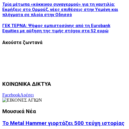
Τρία μέτωπα «κόκκινου συναγερμού» για τη ναυτιλία:
Εκρήξεις στο Ορμούζ, νέες επιθέσεις στην Υεμένη και
πλήγματα σε πλοία στην Οδησσό
ΓΕΚ ΤΕΡΝΑ: Ψήφος εμπιστοσύνης από τη Eurobank
Equities με αύξηση της τιμής στόχου στα 52 ευρώ
Ακούστε ζωντανά
ΚΟΙΝΩΝΙΚΑ ΔΙΚΤΥΑ
Facebook
Αρέσει
Μουσικά Νέα
Το Metal Hammer γιορτάζει 500 τεύχη ιστορίας