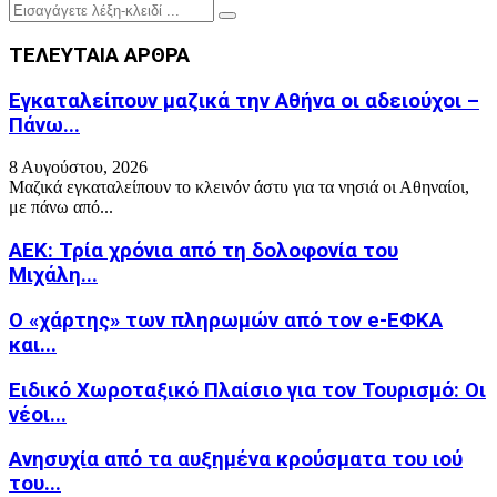
Search
Search
for:
ΤΕΛΕΥΤΑΙΑ ΑΡΘΡΑ
Εγκαταλείπουν μαζικά την Αθήνα οι αδειούχοι –
Πάνω...
8 Αυγούστου, 2026
Μαζικά εγκαταλείπουν το κλεινόν άστυ για τα νησιά οι Αθηναίοι,
με πάνω από...
ΑΕΚ: Τρία χρόνια από τη δολοφονία του
Μιχάλη...
Ο «χάρτης» των πληρωμών από τον e-ΕΦΚΑ
και...
Ειδικό Χωροταξικό Πλαίσιο για τον Τουρισμό: Οι
νέοι...
Ανησυχία από τα αυξημένα κρούσματα του ιού
του...