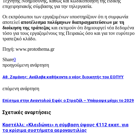
Τεχνητής Νοημοσύνης, καθώς και κωδικοποίηση της ειδικής
επιχειρησιακής σύμβασης για την τηλεργασία.
Οι εκπρόσωποι των εργαζομένων υποστηρίζουν ότι η συμφωνία
αποτελεί
αποτέλεσμα πολύμηνων διαπραγματεύσεων με τη
διοίκηση της τράπεζας
και εκτιμούν ότι δημιουργεί νέα δεδομένα
τόσο για τους εργαζομένους της Πειραιώς όσο και για τον ευρύτερο
τραπεζικό κλάδο.
Πηγή: www.protothema.gr
Share
0
προηγούμενη ανάρτηση
Αθ. Ζαμάνης: Ανέλαβε καθήκοντα ο νέος διοικητής του ΕΟΠΥΥ
επόμενη ανάρτηση
Επίσημα στην Αναντολού Εφές ο Στραζέλ – Υπέγραψε μέχρι το 2029
Σχετικές αναρτήσεις
Καστέλλι: «Κλειδώνει» η σύμβαση ύψους €112 εκατ. για
τα κρίσιμα συστήματα αεροναυτιλίας