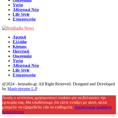
Οικονομία
Υγεία
Αθλητικά Νέα
Life Style
Επικοινωνία
Αρχική
Ελλάδα
Κόσμος
Πολιτική
Οικονομία
Υγεία
Αθλητικά Νέα
Life Style
Επικοινωνία
@2024 - beuradio.gr. All Right Reserved. Designed and Developed
by
Magicstreams L.P
Facebook
Αυτός ο ιστότοπος χρησιμοποιεί cookies για να βελτιώσει την
εμπειρία σας. Θα υποθέσουμε ότι είστε εντάξει με αυτό, αλλά
μπορείτε να εξαιρεθείτε εάν το επιθυμείτε.
Αποδέχομαι
Διαβάστε
περισσότερα