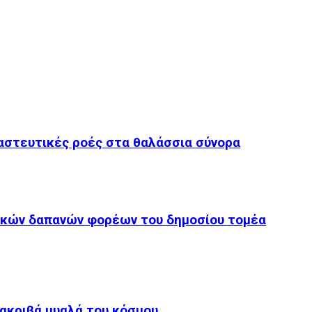
ναστευτικές ροές στα θαλάσσια σύνορα
τικών δαπανών φορέων του δημοσίου τομέα
 ακριβά μυαλά του κόσμου