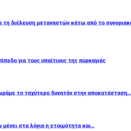
ια τη διέλευση μεταναστών κάτω από το συνορια
πίπεδο για τους υπαίτιους της πυρκαγιάς
χωράμε το ταχύτερο δυνατόν στην αποκατάσταση…
 μένει στα λόγια η ετοιμότητα και…