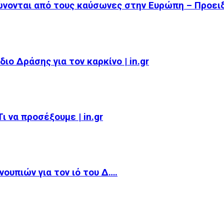
ώνονται από τους καύσωνες στην Ευρώπη – Προει
ιο Δράσης για τον καρκίνο | in.gr
 να προσέξουμε | in.gr
ουπιών για τον ιό του Δ….