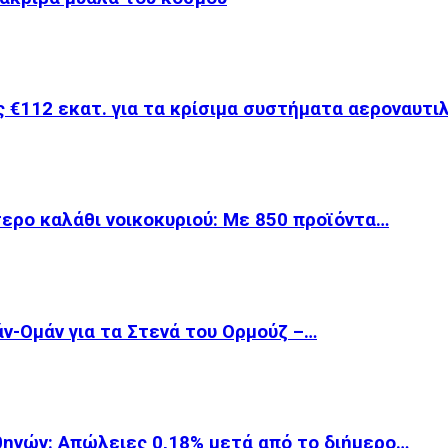
 €112 εκατ. για τα κρίσιμα συστήματα αεροναυτι
ερο καλάθι νοικοκυριού: Με 850 προϊόντα…
άν-Ομάν για τα Στενά του Ορμούζ –…
θηνών: Απώλειες 0,18% μετά από το διήμερο…