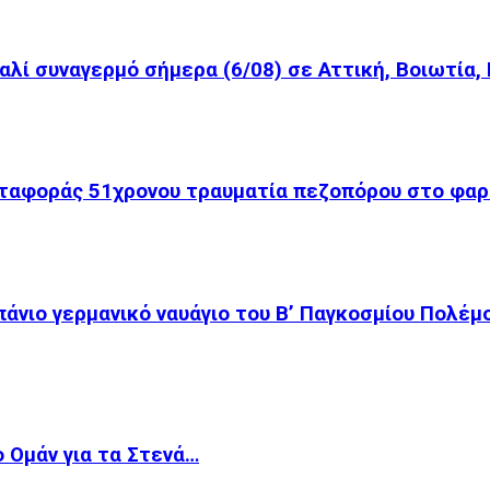
λί συναγερμό σήμερα (6/08) σε Αττική, Βοιωτία, 
εταφοράς 51χρονου τραυματία πεζοπόρου στο φαρ
πάνιο γερμανικό ναυάγιο του Β’ Παγκοσμίου Πολέμ
ο Ομάν για τα Στενά…