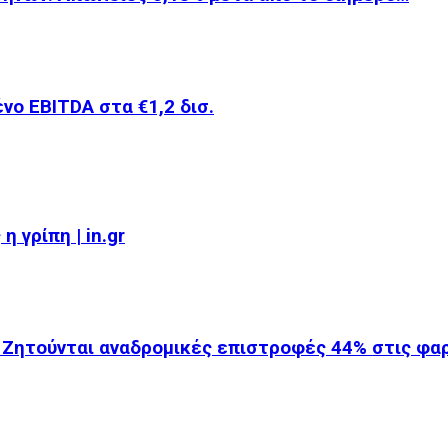
νο EBITDA στα €1,2 δισ.
 γρίπη | in.gr
 Ζητούνται αναδρομικές επιστροφές 44% στις φ