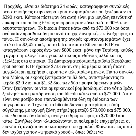
-Προχθές, μέσα σε διάστημα 24 ωρών, καταγράφηκαν συνολικές
ρευστοποιήσεις στην αγορά κρυπτονομισμάτων που ξεπέρασαν τα
$290 εκατ. Κάποιοι πίστεψαν ότι αυτή είναι μια μεγάλη επενδυτική
ευκαιρία και οι long θέσεις απορρόφησαν πάνω από το 90% των
ρευστοποιήσεων. Το bitcoin έπεσε κάτω από τα $73.000 και όσοι
αγόρασαν προσδοκούν μια αντίστοιχης δυναμικής εκτίναξη προς τα
πάνω. Η συνολική αποτίμηση της αγοράς κρυπτονομισμάτων έχει
πέσει στα $2,45 τρισ., με το bitcoin και το Ethereum ETF να
καταγράφουν εκροές άνω των $800 εκατ. μόνο την Τετάρτη, καθώς
η αγορά τιμολογεί τους γεωπολιτικούς κινδύνους αλλά και τις
εξελίξεις στα επιτόκια. Τα Διαπραγματεύσιμα Αμοιβαία Κεφάλαια
spot bitcoin ETF έχασαν $733 εκατ. σε μία μέρα κι αυτή ήταν η
μεγαλύτερη ημερήσια εκροή των τελευταίων μηνών. Για το σύνολο
του Μαΐου, οι εκροές ξεπέρασαν τα $2 δισ., αντιστρέφοντας τα
κέρδη $2,9 δισ. και $1,32 δισ. των δύο προηγούμενων μηνών.
Όταν ξεκίνησαν οι νέοι αμερικανικοί βομβαρδισμοί στο νότιο Ιράν,
ξεκίνησε και η κατάρρευση του bitcoin κάτω από τα $77.000. Αυτό
είναι ένα μοτίβο που επαναλαμβάνεται όλη τη διάρκεια των
συγκρούσεων. Τεχνικά, το bitcoin διανύει μια κρίσιμη φάση
σύγκλισης, με ισχυρή ζώνη στήριξης μεταξύ $73.000 και $75.000,
επίπεδο που εάν σπάσει, ανοίγει ο δρόμος προς τα $70.000 και
κάτω. Συνήθως όταν κλιμακώνονται οι πολεμικές επιχειρήσεις, οι
επενδυτές αναζητούν το καταφύγιο του χρυσού. Φαίνεται πως αυτό
δεν ισχύει για τον «ψηφιακό χρυσό», όπως θέλει να