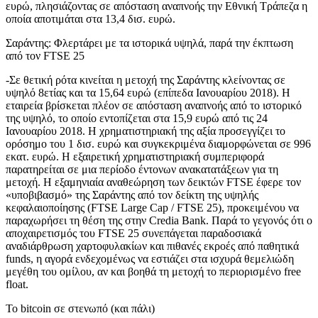
ευρώ, πλησιάζοντας σε απόσταση αναπνοής την Εθνική Τράπεζα η
οποία αποτιμάται στα 13,4 δισ. ευρώ.
Σαράντης: Φλερτάρει με τα ιστορικά υψηλά, παρά την έκπτωση
από τον FTSE 25
-Σε θετική ρότα κινείται η μετοχή της Σαράντης κλείνοντας σε
υψηλό 8ετίας και τα 15,64 ευρώ (επίπεδα Ιανουαρίου 2018). Η
εταιρεία βρίσκεται πλέον σε απόσταση αναπνοής από το ιστορικό
της υψηλό, το οποίο εντοπίζεται στα 15,9 ευρώ από τις 24
Ιανουαρίου 2018. Η χρηματιστηριακή της αξία προσεγγίζει το
ορόσημο του 1 δισ. ευρώ και συγκεκριμένα διαμορφώνεται σε 996
εκατ. ευρώ. Η εξαιρετική χρηματιστηριακή συμπεριφορά
παρατηρείται σε μια περίοδο έντονων ανακατατάξεων για τη
μετοχή. Η εξαμηνιαία αναθεώρηση των δεικτών FTSE έφερε τον
«υποβιβασμό» της Σαράντης από τον δείκτη της υψηλής
κεφαλαιοποίησης (FTSE Large Cap / FTSE 25), προκειμένου να
παραχωρήσει τη θέση της στην Credia Bank. Παρά το γεγονός ότι ο
αποχαιρετισμός του FTSE 25 συνεπάγεται παραδοσιακά
αναδιάρθρωση χαρτοφυλακίων και πιθανές εκροές από παθητικά
funds, η αγορά ενδεχομένως να εστιάζει στα ισχυρά θεμελιώδη
μεγέθη του ομίλου, αν και βοηθά τη μετοχή το περιορισμένο free
float.
To bitcoin σε στενωπό (και πάλι)