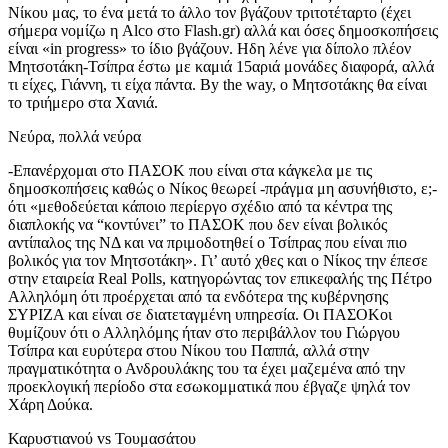
Νίκου μας, το ένα μετά το άλλο τον βγάζουν τριτοτέταρτο (έχει
σήμερα νομίζω η Alco στο Flash.gr) αλλά και όσες δημοσκοπήσεις
είναι «in progress» το ίδιο βγάζουν. Ηδη λένε για δίπολο πλέον
Μητσοτάκη-Τσίπρα έστω με καμιά 15αριά μονάδες διαφορά, αλλά
τι είχες, Γιάννη, τι είχα πάντα. By the way, ο Μητσοτάκης θα είναι
το τριήμερο στα Χανιά.
Νεύρα, πολλά νεύρα
-Επανέρχομαι στο ΠΑΣΟΚ που είναι στα κάγκελα με τις
δημοσκοπήσεις καθώς ο Νίκος θεωρεί -πράγμα μη ασυνήθιστο, ε;-
ότι «μεθοδεύεται κάποιο περίεργο σχέδιο από τα κέντρα της
διαπλοκής να “κοντύνει” το ΠΑΣΟΚ που δεν είναι βολικός
αντίπαλος της ΝΔ και να πριμοδοτηθεί ο Τσίπρας που είναι πιο
βολικός για τον Μητσοτάκη». Γι’ αυτό χθες και ο Νίκος την έπεσε
στην εταιρεία Real Polls, κατηγορώντας τον επικεφαλής της Πέτρο
Αλληλόμη ότι προέρχεται από τα ενδότερα της κυβέρνησης
ΣΥΡΙΖΑ και είναι σε διατεταγμένη υπηρεσία. Οι ΠΑΣΟΚοι
θυμίζουν ότι ο Αλληλόμης ήταν στο περιβάλλον του Γιώργου
Τσίπρα και ευρύτερα στου Νίκου του Παππά, αλλά στην
πραγματικότητα ο Ανδρουλάκης του τα έχει μαζεμένα από την
προεκλογική περίοδο στα εσωκομματικά που έβγαζε ψηλά τον
Χάρη Δούκα.
Καρυστιανού vs Τουμασάτου