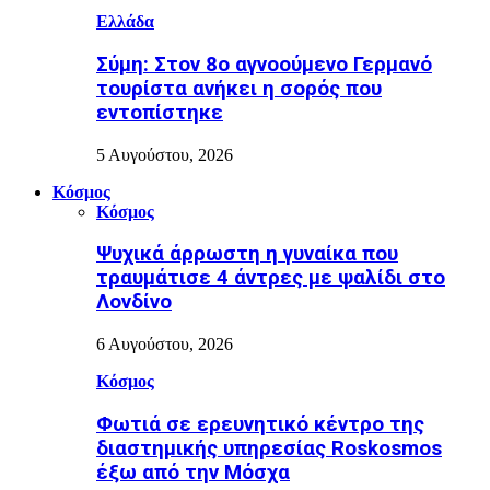
Ελλάδα
Σύμη: Στον 8ο αγνοούμενο Γερμανό
τουρίστα ανήκει η σορός που
εντοπίστηκε
5 Αυγούστου, 2026
Κόσμος
Κόσμος
Ψυχικά άρρωστη η γυναίκα που
τραυμάτισε 4 άντρες με ψαλίδι στο
Λονδίνο
6 Αυγούστου, 2026
Κόσμος
Φωτιά σε ερευνητικό κέντρο της
διαστημικής υπηρεσίας Roskosmos
έξω από την Μόσχα