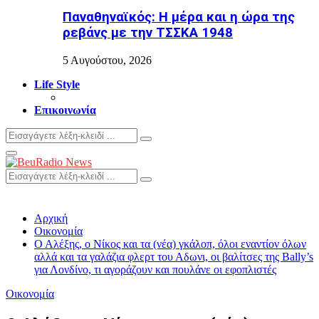
Παναθηναϊκός: Η μέρα και η ώρα της
ρεβάνς με την ΤΣΣΚΑ 1948
5 Αυγούστου, 2026
Life Style
Επικοινωνία
Search
Search
for:
Primary
Menu
Search
Search
for:
Αρχική
Οικονομία
Ο Αλέξης, ο Νίκος και τα (νέα) γκάλοπ, όλοι εναντίον όλων
αλλά και τα γαλάζια φλερτ του Αδωνι, οι βαλίτσες της Bally’s
για Λονδίνο, τι αγοράζουν και πουλάνε οι εφοπλιστές
Οικονομία