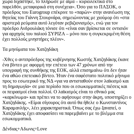
χώρα διχάστηκε, το πλήρωσε με αίμα – κυριολεκτικά στο
παρελθόν, μεταφορικά στη συνέχεια». Όσο για το ΠΑΣΟΚ, ο
πρόεδρος του Eurogroup επέκρινε το «παρών» στην ανανέωση της
θητείας του Γιάννη Στουρνάρα, σημειώνοντας με χιούμορ ότι «στα
αριστερά ρεύματα αυτό λεγόταν ρεβιζιονισμός», ενώ για τον
πρόεδρο Ανδρουλάκη τόνισε ότι «είναι σαν βρίσκεται σε οντισιόν
για αρχηγός του παλιού ΣΥΡΙΖΑ – μόνο που η συγκεκριμένη θέση
έχει πολλούς μνηστήρες πλέον».
Τα μηνύματα του Χατζηδάκη
-Χθες ο αντιπρόεδρος της κυβέρνησης Κωστής Χατζηδάκης έκανε
ένα βίντεο με αφορμή την επέτειο των 47 χρόνων από την
υπογραφή της συνθήκης της ΕΟΚ, αλλά επισημαίνω ότι δεν ήταν
ένα αθώο επετειακό βίντεο. Ήταν ένα σαφέστατο πολιτικό μήνυμα
προς το εσωτερικό της ΝΔ «για να αντισταθούν στον λαϊκισμό και
τη δημαγωγία» σε μια περίοδο που οι εσωκομματικές πιέσεις και
οι πειρασμοί είναι πολλοί. Ο λαϊκισμός είναι το εθνικό μας
«καρκίνωμα» και πρέπει να το αφήσουμε στην άκρη, υποστηρίζει ο
Χατζηδάκης. «Είμαι σίγουρος ότι αυτό θα ήθελε ο Κωνσταντίνος
Καραμανλής», λέει χαρακτηριστικά. Όπως σας έχω ξαναπεί, ο
Χατζηδάκης έχει αποφασίσει να παρεμβαίνει με το βλέμμα στα
εσωκομματικά.
Δένδιας+Αδωνις=Love