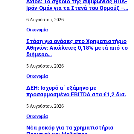
Axios: Το σχέδιο της συμφωνίας ΗΠΑ-
Ιράν-Ομάν για τα Στενά του Ορμούζ –…
6 Αυγούστου, 2026
Οικονομία
Στάση για ανάσες στο Χρηματιστήριο
Αθηνών: Απώλειες 0,18% μετά από το
διήμερο…
5 Αυγούστου, 2026
Οικονομία
ΔΕΗ: Ισχυρό α΄ εξάμηνο με
προσαρμοσμένο EBITDA στα €1,2 δισ.
5 Αυγούστου, 2026
Οικονομία
Νέα ρεκόρ για τα χρηματιστήρια