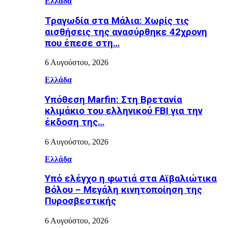
Ελλάδα
Τραγωδία στα Μάλια: Χωρίς τις
αισθήσεις της ανασύρθηκε 42χρονη
που έπεσε στη…
6 Αυγούστου, 2026
Ελλάδα
Υπόθεση Marfin: Στη Βρετανία
κλιμάκιο του ελληνικού FBI για την
έκδοση της…
6 Αυγούστου, 2026
Ελλάδα
Υπό ελέγχο η φωτιά στα Αϊβαλιώτικα
Βόλου – Μεγάλη κινητοποίηση της
Πυροσβεστικής
6 Αυγούστου, 2026