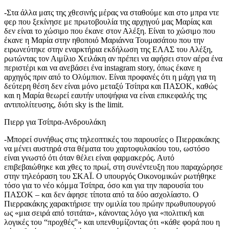
-Στα άλλα ματς της χθεσινής μέρας να σταθούμε και στο μπρα ντε
φερ που ξεκίνησε με πρωτοβουλία της αρχηγού μας Μαρίας και
δεν είναι το χώσιμο που έκανε στον Αλέξη. Είναι το χώσιμο που
έκανε η Μαρία στην ηθοποιό Μαριάννα Τουμασάτου που την
ειρωνεύτηκε στην εναρκτήρια εκδήλωση της ΕΛΑΣ του Αλέξη,
ρωτώντας τον Αιμίλιο Χειλάκη αν πρέπει να αφήσει στον αέρα ένα
περιστέρι και να ανεβάσει ένα instagram story, όπως έκανε η
αρχηγός πριν από το Ολύμπιον. Είναι προφανές ότι η μάχη για τη
δεύτερη θέση δεν είναι μόνο μεταξύ Τσίπρα και ΠΑΣΟΚ, καθώς
και η Μαρία θεωρεί εαυτήν υποψήφια να είναι επικεφαλής της
αντιπολίτευσης, διότι sky is the limit.
Πιερρ για Τσίπρα-Ανδρουλάκη
-Μπορεί συνήθως στις τηλεοπτικές του παρουσίες ο Πιερρακάκης
να μένει αυστηρά στα θέματα του χαρτοφυλακίου του, ωστόσο
είναι γνωστό ότι όταν θέλει είναι φαρμακερός. Αυτό
επιβεβαιώθηκε και χθες το πρωί, στη συνέντευξη που παραχώρησε
στην τηλεόραση του ΣΚΑΪ. Ο υπουργός Οικονομικών ρωτήθηκε
τόσο για το νέο κόμμα Τσίπρα, όσο και για την παρουσία του
ΠΑΣΟΚ – και δεν άφησε τίποτα από τα δύο ασχολίαστο. Ο
Πιερρακάκης χαρακτήρισε την ομιλία του πρώην πρωθυπουργού
ως «μια σειρά από τσιτάτα», κάνοντας λόγο για «πολιτική και
λογικές του “προχθές”» και υπενθυμίζοντας ότι «κάθε φορά που η