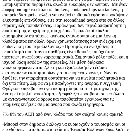
μεταβλητότητα παραμένει, αλλά οι ευκαιρίες δεν λείπουν. Με έναν
διαφοροποιημένο στόλο σε bulkers, containerships και tankers, η
εταιρεία διατηρεί ευελιξία να κινηθεί επιθετικά εφόσον προκύψουν
ελκυστικές επενδύσεις, είτε στη secondhand αγορά είτε σε άλλες
στρατηγικές τοποθετήσεις. Παράλληλα, δεν περνά απαρατήρητη η
διάσταση της διαχείρισης του χρέους. Τραπεζικοί κύκλοι
επισημαίνουν ότι τέτοιες κινήσεις εντάσσονται σε μια λογική
κλειδώματος ευνοϊκών όρων χρηματοδότησης πριν ενδεχόμενη
επιδείνωση του περιβάλλοντος. «Προτιμάς να ενισχύσεις τη
ρευστότητά σου όταν οι συνθήκες είναι θετικές και όχι όταν
πιεστείς», αναφέρουν χαρακτηριστικά. Σημαντικό ρόλο παίζει και η
ισχυρή βάση εσόδων της εταιρείας. Με μέση διάρκεια
ναυλοσυμφώνων στα 2,2 έτη και εξασφαλισμένα έσοδα
εκατοντάδων εκατομμυρίων για τα επόμενα χρόνια, η Navios
διαθέτει την απαραίτητη ορατότητα για να κινείται προληπτικά και
όχι υπό πίεση. Σύμφωνα με παράγοντες της αγοράς, η Αγγελική
Φράγκου επιβεβαιώνει για ακόμη μία φορά τη στρατηγική της:
διατηρεί υψηλή ρευστότητα, εξασφαλίζει πρόσβαση σε κεφάλαια
με ανταγωνιστικούς όρους και τοποθετείται εγκαίρως για τις
επόμενες κινήσεις σε μια αγορά που αλλάζει γρήγορα.
7%-8% του ΑΕΠ από έναν κλάδο που δεν συζητά κανείς αρκετά
-Μπορεί στον δημόσιο διάλογο να κυριαρχούν ο τουρισμός και οι
επενδύσεις, ωστόσο τα στοιχεία της Ένωσης Ελλήνων Εφοπλιστών