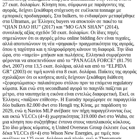
27 εκατ. δολαρίων. Κίνηση που, σύμφωνα με παράγοντες της
αγοράς, δείχνει ξεκάθαρη στόχευση σε ευέλικτα tonnage με
εμπορικές προδιαγραφές. Στα bulkers, το ενδιαφέρον μεταφέρθηκε
στα Ultramax, με Έλληνες buyers να αποκτούν σε πακέτο τα
“QIAN DAO HU” (2017) και “MO GAN SHAN” (2014),
συνολικής αξίας σχεδόν 50 εκατ. δολαρίων. Οι ίδιες πηγές
σημειώνουν ότι οι αγορές μέσω online bidding δεν είναι τυχαίες,
αλλά αποτυπώνουν τη νέα «ψηφιακή» πραγματικότητα της αγοράς,
όπου η ταχύτητα και η πληροφόρηση κάνουν τη διαφορά. Την ίδια
ώρα, στο «ταμείο» μπήκαν και πωλήσεις. Ελληνικά συμφέροντα
φέρονται να αποεπενδύουν από το “PANAGIA FORCE” (81.791
dwt, 2007) στα 13,5 εκατ. δολάρια, αλλά και από το “ELPIDA
GR” (2003) σε τιμή κοντά στα 8 εκατ. δολάρια. Παίκτες της αγοράς
σχολιάζουν ότι οι κινήσεις αυτές δείχνουν ξεκάθαρη διάθεση
«ξεφορτώματος» παλαιότερου στόλου πριν τα επόμενα regulatory
κύματα. Και ενώ στη secondhand αγορά το παιχνίδι παίζεται με
μέτρο, στα ναυπηγεία η εικόνα είναι εντελώς διαφορετική. Εκεί, οι
Έλληνες «παίζουν επίθεση». Η Eurodry προχώρησε σε παραγγελία
δύο bulkers 82.000 dwt στο Hengli της Κίνας, με παράδοση το
2029, ενώ η Navios MLP ανέβασε τον πήχη παραγγέλνοντας έως
και οκτώ VLCCs (4+4) χωρητικότητας 319.000 dwt στο Wuhu, σε
μια κίνηση που συζητήθηκε έντονα στους ναυτιλιακούς κύκλους.
Στο ίδιο μήκος κύματος, η United Overseas Group έκλεισε έως και
δέκα VLCCs (6+4) στο Wison New Energies, με τιμές που
αγγίζουν τα 125 εκατ. δολάρια ανά πλοίο, ενώ η Thenamaris