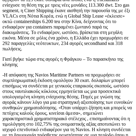
ενίσχυσε τη θέση της με τρεις νέες μονάδες 113.300 dwt. Στο gas
segment, η Ciner Shipping έκανε αισθητή την παρουσία της με έξι
VLACs στη Νότια Κορέα, ενώ η Global Ship Lease «έκλεισε»
οκτώ containerships 6.200 teu στην Κίνα, δείχνοντας ότι το
ενδιαφέρον για containers παραμένει ζωντανό παρά τις
διακυμάνσεις. Το ενδιαφέρον, ωστόσο, βρίσκεται στη μεγάλη
εικόνα. Μέσα σε μόλις ένα χρόνο, η Ελλάδα έχει προχωρήσει σε
292 παραγγελίες νεότευκτων, 234 αγορές secondhand και 318
πωλήσεις.
Γιατί βγήκε τώρα στις αγορές η Φράγκου – Το παρασκήνιο της
κίνησης
-Η απόφαση της Navios Maritime Partners να προχωρήσει σε
συμπληρωματική έκδοση ομολόγου 30 εκατ. δολαρίων μπορεί
επισήμως να συνδέεται με γενικούς εταιρικούς σκοπούς, ωστόσο
στους ναυτιλιακούς κύκλους ερμηνεύεται ως μια προσεκτικά
υπολογισμένη κίνηση ενίσχυσης θέσης. Πηγές με γνώση της
αγοράς κάνουν λόγο για μια στρατηγική αξιοποίησης των ευνοϊκών
συνθηκών χρηματοδότησης. «Όταν υπάρχει ζήτηση και μπορείς να
πετύχεις καλούς όρους, κινείσαι άμεσα», σημειώνει
χαρακτηριστικά χρηματιστηριακό στέλεχος , επισημαίνοντας ότι η
τιμολόγηση στο 102,75% της ονομαστικής αξίας αποτυπώνει το
ισχυρό επενδυτικό ενδιαφέρον για τη Navios. Η κίνηση συνδέεται
με τη δημιουργία πρόσθετης ρευστότητας σε μια περίοδο όπου η