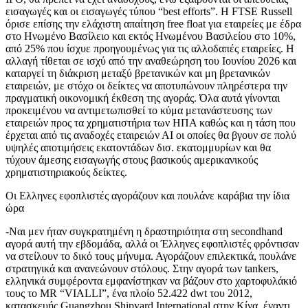
εισαγωγές και οι εισαγωγές τύπου “best efforts”. Η FTSE Russell
όρισε επίσης την ελάχιστη απαίτηση free float για εταιρείες με έδρα
στο Ηνωμένο Βασίλειο και εκτός Ηνωμένου Βασιλείου στο 10%,
από 25% που ίσχυε προηγουμένως για τις αλλοδαπές εταιρείες. Η
αλλαγή τίθεται σε ισχύ από την αναθεώρηση του Ιουνίου 2026 και
καταργεί τη διάκριση μεταξύ βρετανικών και μη βρετανικών
εταιρειών, με στόχο οι δείκτες να αποτυπώνουν πληρέστερα την
πραγματική οικονομική έκθεση της αγοράς. Όλα αυτά γίνονται
προκειμένου να αντιμετωπισθεί το κύμα μετανάστευσης των
εταιρειών προς τα χρηματιστήρια των ΗΠΑ καθώς και η τάση που
έρχεται από τις αναδοχές εταιρειών ΑΙ οι οποίες θα βγουν σε πολύ
υψηλές αποτιμήσεις εκατοντάδων δισ. εκατομμυρίων και θα
τύχουν άμεσης εισαγωγής στους βασικούς αμερικανικούς
χρηματιστηριακούς δείκτες.
Οι Ελληνες εφοπλιστές αγοράζουν και πουλάνε καράβια την ίδια
ώρα
-Ναι μεν ήταν συγκρατημένη η δραστηριότητα στη secondhand
αγορά αυτή την εβδομάδα, αλλά οι Έλληνες εφοπλιστές φρόντισαν
να στείλουν το δικό τους μήνυμα. Αγοράζουν επιλεκτικά, πουλάνε
στρατηγικά και ανανεώνουν στόλους. Στην αγορά των tankers,
ελληνικά συμφέροντα εμφανίστηκαν να βάζουν στο χαρτοφυλάκιό
τους το MR “VIALLI”, ένα πλοίο 52.422 dwt του 2012,
κατασκευής Guangzhou Shipyard International στην Κίνα, έναντι