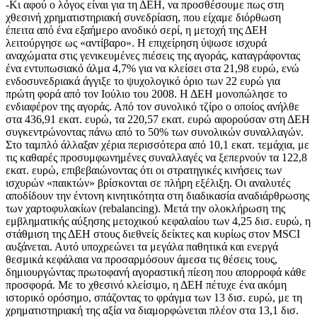
-Κι αφού ο λόγος είναι για τη ΔΕΗ, να προσθέσουμε πως στη
χθεσινή χρηματιστηριακή συνεδρίαση, που είχαμε διόρθωση
έπειτα από ένα εξαήμερο ανοδικό σερί, η μετοχή της ΔΕΗ
λειτούργησε ως «αντίβαρο». Η επιχείρηση ύψωσε ισχυρά
αναχώματα στις γενικευμένες πιέσεις της αγοράς, καταγράφοντας
ένα εντυπωσιακό άλμα 4,7% για να κλείσει στα 21,98 ευρώ, ενώ
ενδοσυνεδριακά άγγιξε το ψυχολογικό όριο των 22 ευρώ για
πρώτη φορά από τον Ιούλιο του 2008. Η ΔΕΗ μονοπώλησε το
ενδιαφέρον της αγοράς. Από τον συνολικό τζίρο ο οποίος ανήλθε
στα 436,91 εκατ. ευρώ, τα 220,57 εκατ. ευρώ αφορούσαν στη ΔΕΗ
συγκεντρώνοντας πάνω από το 50% των συνολικών συναλλαγών.
Στο ταμπλό άλλαξαν χέρια περισσότερα από 10,1 εκατ. τεμάχια, με
τις καθαρές προσυμφωνημένες συναλλαγές να ξεπερνούν τα 122,8
εκατ. ευρώ, επιβεβαιώνοντας ότι οι στρατηγικές κινήσεις των
ισχυρών «παικτών» βρίσκονται σε πλήρη εξέλιξη. Οι αναλυτές
αποδίδουν την έντονη κινητικότητα στη διαδικασία αναδιάρθρωσης
των χαρτοφυλακίων (rebalancing). Μετά την ολοκλήρωση της
εμβληματικής αύξησης μετοχικού κεφαλαίου των 4,25 δισ. ευρώ, η
στάθμιση της ΔΕΗ στους διεθνείς δείκτες και κυρίως στον MSCI
αυξάνεται. Αυτό υποχρεώνει τα μεγάλα παθητικά και ενεργά
θεσμικά κεφάλαια να προσαρμόσουν άμεσα τις θέσεις τους,
δημιουργώντας πρωτοφανή αγοραστική πίεση που απορροφά κάθε
προσφορά. Με το χθεσινό κλείσιμο, η ΔΕΗ πέτυχε ένα ακόμη
ιστορικό ορόσημο, σπάζοντας το φράγμα των 13 δισ. ευρώ, με τη
χρηματιστηριακή της αξία να διαμορφώνεται πλέον στα 13,1 δισ.