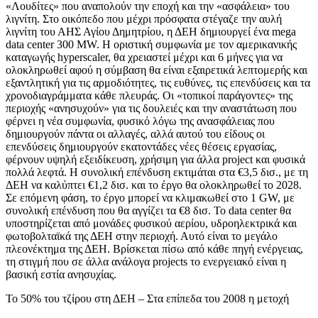
«Λουδίτες» που αναπολούν την εποχή και την «ασφάλεια» του
λιγνίτη. Στο οικόπεδο που μέχρι πρόσφατα στέγαζε την αυλή
λιγνίτη του ΑΗΣ Αγίου Δημητρίου, η ΔΕΗ δημιουργεί ένα mega
data center 300 MW. Η οριστική συμφωνία με τον αμερικανικής
καταγωγής hyperscaler, θα χρειαστεί μέχρι και 6 μήνες για να
ολοκληρωθεί αφού η σύμβαση θα είναι εξαιρετικά λεπτομερής και
εξαντλητική για τις αρμοδιότητες, τις ευθύνες, τις επενδύσεις και τα
χρονοδιαγράμματα κάθε πλευράς. Οι «τοπικοί παράγοντες» της
περιοχής «ανησυχούν» για τις δουλειές και την αναστάτωση που
φέρνει η νέα συμφωνία, φυσικό λόγω της ανασφάλειας που
δημιουργούν πάντα οι αλλαγές, αλλά αυτού του είδους οι
επενδύσεις δημιουργούν εκατοντάδες νέες θέσεις εργασίας,
φέρνουν υψηλή εξειδίκευση, χρήσιμη για άλλα project και φυσικά
πολλά λεφτά. Η συνολική επένδυση εκτιμάται στα €3,5 δισ., με τη
ΔΕΗ να καλύπτει €1,2 δισ. και το έργο θα ολοκληρωθεί το 2028.
Σε επόμενη φάση, το έργο μπορεί να κλιμακωθεί στο 1 GW, με
συνολική επένδυση που θα αγγίζει τα €8 δισ. Το data center θα
υποστηρίζεται από μονάδες φυσικού αερίου, υδροηλεκτρικά και
φωτοβολταϊκά της ΔΕΗ στην περιοχή. Αυτό είναι το μεγάλο
πλεονέκτημα της ΔΕΗ. Βρίσκεται πίσω από κάθε πηγή ενέργειας,
τη στιγμή που σε άλλα ανάλογα projects το ενεργειακό είναι η
βασική εστία ανησυχίας.
Το 50% του τζίρου στη ΔΕΗ – Στα επίπεδα του 2008 η μετοχή