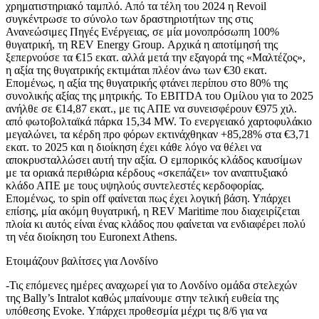
χρηματιστηριακό ταμπλό. Από τα τέλη του 2024 η Revoil
συγκέντρωσε το σύνολο των δραστηριοτήτων της στις
Ανανεώσιμες Πηγές Ενέργειας, σε μία μονοπρόσωπη 100%
θυγατρική, τη REV Energy Group. Αρχικά η αποτίμησή της
ξεπερνούσε τα €15 εκατ. αλλά μετά την εξαγορά της «Μαλτέζος»,
η αξία της θυγατρικής εκτιμάται πλέον άνω των €30 εκατ.
Επομένως, η αξία της θυγατρικής φτάνει περίπου στο 80% της
συνολικής αξίας της μητρικής. Το EBITDA του Ομίλου για το 2025
ανήλθε σε €14,87 εκατ., με τις ΑΠΕ να συνεισφέρουν €975 χιλ.
από φωτοβολταϊκά πάρκα 15,34 MW. Το ενεργειακό χαρτοφυλάκιο
μεγαλώνει, τα κέρδη προ φόρων εκτινάχθηκαν +85,28% στα €3,71
εκατ. το 2025 και η διοίκηση έχει κάθε λόγο να θέλει να
αποκρυσταλλώσει αυτή την αξία. O εμπορικός κλάδος καυσίμων
με τα οριακά περιθώρια κέρδους «σκεπάζει» τον αναπτυξιακό
κλάδο ΑΠΕ με τους υψηλούς συντελεστές κερδοφορίας.
Επομένως, το spin off φαίνεται πως έχει λογική βάση. Υπάρχει
επίσης, μία ακόμη θυγατρική, η REV Maritime που διαχειρίζεται
πλοία κι αυτός είναι ένας κλάδος που φαίνεται να ενδιαφέρει πολύ
τη νέα διοίκηση του Euronext Athens.
Ετοιμάζουν βαλίτσες για Λονδίνο
-Τις επόμενες ημέρες αναχωρεί για το Λονδίνο ομάδα στελεχών
της Bally’s Intralot καθώς μπαίνουμε στην τελική ευθεία της
υπόθεσης Evoke. Υπάρχει προθεσμία μέχρι τις 8/6 για να