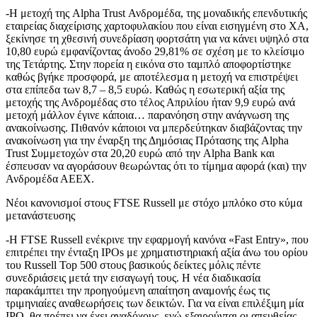
-Η μετοχή της Alpha Trust Ανδρομέδα, της μοναδικής επενδυτικής
εταιρείας διαχείρισης χαρτοφυλακίου που είναι εισηγμένη στο ΧΑ,
ξεκίνησε τη χθεσινή συνεδρίαση φορτσάτη για να κάνει υψηλό στα
10,80 ευρώ εμφανίζοντας άνοδο 29,81% σε σχέση με το κλείσιμο
της Τετάρτης. Στην πορεία η εικόνα στο ταμπλό αποφορτίστηκε
καθώς βγήκε προσφορά, με αποτέλεσμα η μετοχή να επιστρέψει
στα επίπεδα των 8,7 – 8,5 ευρώ. Καθώς η εσωτερική αξία της
μετοχής της Ανδρομέδας στο τέλος Απριλίου ήταν 9,9 ευρώ ανά
μετοχή μάλλον έγινε κάποια… παρανόηση στην ανάγνωση της
ανακοίνωσης. Πιθανόν κάποιοι να μπερδεύτηκαν διαβάζοντας την
ανακοίνωση για την έναρξη της Δημόσιας Πρότασης της Alpha
Trust Συμμετοχών στα 20,20 ευρώ από την Alpha Bank και
έσπευσαν να αγοράσουν θεωρώντας ότι το τίμημα αφορά (και) την
Ανδρομέδα ΑΕΕΧ.
Νέοι κανονισμοί στους FTSE Russell με στόχο μπλόκο στο κύμα
μετανάστευσης
-Η FTSE Russell ενέκρινε την εφαρμογή κανόνα «Fast Entry», που
επιτρέπει την ένταξη IPOs με χρηματιστηριακή αξία άνω του ορίου
του Russell Top 500 στους βασικούς δείκτες μόλις πέντε
συνεδριάσεις μετά την εισαγωγή τους. Η νέα διαδικασία
παρακάμπτει την προηγούμενη απαίτηση αναμονής έως τις
τριμηνιαίες αναθεωρήσεις των δεικτών. Για να είναι επιλέξιμη μία
IPO, θα πρέπει να έχει αναδόχους, ενώ εξαιρούνται οι απευθείας