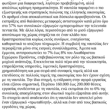
φωτίζουν μια διαφορετική, λιγότερο προβεβλημένη, αλλά
απολύτως κρίσιμη πραγματικότητα. Η ναυτιλία παραμένει ο πιο
εξωστρεφής και στρατηγικός πυλώνας της ελληνικής οικονομίας.
Οι αριθμοί είναι αποκαλυπτικοί και δύσκολα αμφισβητούνται. Οι
εισπράξεις από θαλάσσιες μεταφορές αντιστοιχούν κατά μέσο όρο
στο 57% των συνολικών εξαγωγών εμπορευμάτων την τελευταία
πενταετία. Με άλλα λόγια, περισσότερο από το μισό εξαγωγικό
αποτύπωμα της χώρας στηρίζεται σε έναν κλάδο που
δραστηριοποιείται κυρίως εκτός συνόρων, ενισχύοντας
καθοριστικά το ισοζύγιο πληρωμών. Η συμβολή της ναυτιλίας δεν
περιορίζεται μόνο στις εισροές συναλλάγματος. Άμεσα και
έμμεσα, αντιπροσωπεύει το 7% έως 8% του Ακαθάριστου
Εγχώριου Προϊόντος, επιβεβαιώνοντας τον ρόλο της ως βασικού
μοχλού ανάπτυξης. Επεκτείνεται πολύ πέρα από την πλοιοκτησία,
επηρεάζοντας υπηρεσίες, λιμενικές δραστηριότητες,
χρηματοδότηση και μια σειρά από συναφείς τομείς αλλά και
επενδύσεις σε πολλούς τομείς της οικονομίας που δεν έχουν σχέση
με τη ναυτιλία. Την ίδια στιγμή, η επίδραση στην αγορά εργασίας
είναι εξίσου σημαντική. Περίπου 160.000 έως 200.000 θέσεις
εργασίας συνδέονται με τη ναυτιλία, ενώ εκτιμάται ότι το 6% της
συνολικής απασχόλησης στον ιδιωτικό τομέα εξαρτάται από αυτήν.
Το στοιχείο αυτό αναδεικνύει ότι η ναυτιλία δεν αποτελεί μόνο
έναν εξαγωγικό «πρωταθλητή», αλλά και έναν από τους βασικούς
εργοδότες της χώρας.