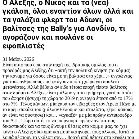
Ο Αλέξης, ο Νίκος και τα (νέα)
γκάλοπ, όλοι εναντίον όλων αλλά και
τα γαλάζια φλερτ του Αδωνι, οι
βαλίτσες της Bally’s για Λονδίνο, τι
αγοράζουν και πουλάνε οι
εφοπλιστές
31 Μαΐου, 2026
Είναι αυτό που είπε στην αρχή της ιδρυτικής ομιλίας του ο
πρόεδρός μας Αλέξης, ότι «αυτή την πολιτική κίνηση (το κόμμα)
την κάναμε για όσους είναι με τη βαλίτσα στο χέρι…» εννοώντας
για τους ανθρώπους που φεύγουν από τη χώρα για δουλειά
μετανάστες. Αλλά βέβαια αν είδε τέτοια εποχή τίποτα βαλίτσες
στον δρόμο ο Αλέξης είναι μάλλον για το τριήμερο, γιατί από τότε
που άφησε (ήσυχη) τη χώρα το 2019 η ανεργία έπεσε από το 17%
στο 7%. Τέλος πάντων, μία χαρά τον είδα χθες στον Αρειο Πάγο με
το κρεμ σακάκι του (μάλλον θέλουμε και στυλίστα, ξέρω κάποια,
αν είναι να συστήσω) και… «αγκαζέ» με μία πρώην αντιπρόεδρο
του Α.Π. Τώρα αυτό, το να παίρνουμε πρώην ανώτατους
δικαστικούς και να τους δίνουμε θέσεις στο κόμμα μας, το ‘χει
κάνει ο Αλέξης σύστημα και μετά κατηγορεί τους άλλους. Κατά τα
λοιπά πέφτουν τα γκάλοπ σαν… βροχή από πέτρες στο κεφάλι του