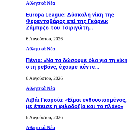
Αθλητικά Νέα
Europa League: Δύσκολη νίκη της
Φερεντσβάρος επί της Γκόρνικ
Ζάμπρζε του Τσιριγώτη…
6 Αυγούστου, 2026
Αθλητικά Νέα
Πένια: «Να τα δώσουμε όλα για τη νίκη
στη ρεβάνς, έχουμε πέντε…
6 Αυγούστου, 2026
Αθλητικά Νέα
Λιβάι Γκαρσία: «Είμαι ενθουσιασμένος,
με έπεισε η φιλοδοξία και το πλάνο»
6 Αυγούστου, 2026
Αθλητικά Νέα