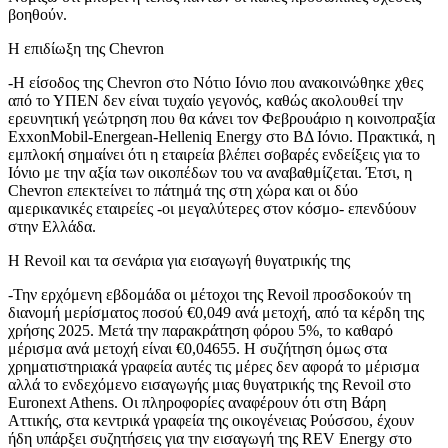
βοηθούν.
Η επιδίωξη της Chevron
-H είσοδος της Chevron στο Νότιο Ιόνιο που ανακοινώθηκε χθες
από το ΥΠΕΝ δεν είναι τυχαίο γεγονός, καθώς ακολουθεί την
ερευνητική γεώτρηση που θα κάνει τον Φεβρουάριο η κοινοπραξία
ExxonMobil-Energean-Helleniq Energy στο ΒΔ Ιόνιο. Πρακτικά, η
εμπλοκή σημαίνει ότι η εταιρεία βλέπει σοβαρές ενδείξεις για το
Ιόνιο με την αξία των οικοπέδων του να αναβαθμίζεται. Έτσι, η
Chevron επεκτείνει το πάτημά της στη χώρα και οι δύο
αμερικανικές εταιρείες -οι μεγαλύτερες στον κόσμο- επενδύουν
στην Ελλάδα.
Η Revoil και τα σενάρια για εισαγωγή θυγατρικής της
-Την ερχόμενη εβδομάδα οι μέτοχοι της Revoil προσδοκούν τη
διανομή μερίσματος ποσού €0,049 ανά μετοχή, από τα κέρδη της
χρήσης 2025. Μετά την παρακράτηση φόρου 5%, το καθαρό
μέρισμα ανά μετοχή είναι €0,04655. Η συζήτηση όμως στα
χρηματιστηριακά γραφεία αυτές τις μέρες δεν αφορά το μέρισμα
αλλά το ενδεχόμενο εισαγωγής μιας θυγατρικής της Revoil στο
Εuronext Athens. Οι πληροφορίες αναφέρουν ότι στη Βάρη
Αττικής, στα κεντρικά γραφεία της οικογένειας Ρούσσου, έχουν
ήδη υπάρξει συζητήσεις για την εισαγωγή της REV Energy στο