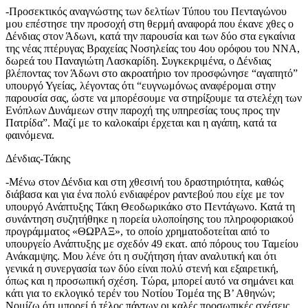
-Προσεκτικός αναγνώστης των δελτίων Τύπου του Πενταγώνου
μου επέστησε την προσοχή στη θερμή αναφορά που έκανε χθες ο
Δένδιας στον Άδωνι, κατά την παρουσία και των δύο στα εγκαίνια
της νέας πτέρυγας Βραχείας Νοσηλείας του 4ου ορόφου του ΝΝΑ,
δωρεά του Παναγιώτη Λασκαρίδη. Συγκεκριμένα, ο Δένδιας
βλέποντας τον Άδωνι στο ακροατήριο τον προσφώνησε “αγαπητό”
υπουργό Υγείας, λέγοντας ότι “ευγνωμόνως αναφέρομαι στην
παρουσία σας, ώστε να μπορέσουμε να στηρίξουμε τα στελέχη των
Ενόπλων Δυνάμεων στην παροχή της υπηρεσίας τους προς την
Πατρίδα”. Μαζί με το καλοκαίρι έρχεται και η αγάπη, κατά τα
φαινόμενα.
Δένδιας-Τάκης
-Μένω στον Δένδια και στη χθεσινή του δραστηριότητα, καθώς
διάβασα και για ένα πολύ ενδιαφέρον ραντεβού που είχε με τον
υπουργό Ανάπτυξης Τάκη Θεοδωρικάκο στο Πεντάγωνο. Κατά τη
συνάντηση συζητήθηκε η πορεία υλοποίησης του πληροφοριακού
προγράμματος «ΘΩΡΑΞ», το οποίο χρηματοδοτείται από το
υπουργείο Ανάπτυξης με σχεδόν 49 εκατ. από πόρους του Ταμείου
Ανάκαμψης. Μου λένε ότι η συζήτηση ήταν αναλυτική και ότι
γενικά η συνεργασία των δύο είναι πολύ στενή και εξαιρετική,
όπως και η προσωπική σχέση. Τώρα, μπορεί αυτό να σημάνει και
κάτι για το εκλογικό τερέν του Νοτίου Τομέα της Β’ Αθηνών;
Νομίζω ότι μπορεί ή τέλος πάντων οι καλές προσωπικές σχέσεις