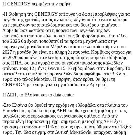
Η CENERGY περιμένει την ειρήνη
-Η διοίκηση της CENERGY απέφυγε να δώσει προβλέψεις για τα
μεγέθη της χρονιάς, στους αναλυτές, λέγοντας ότι είναι καλύτερα
να περιμένουν τα αποτελέσματα και του δευτέρου τριμήνου.
Διαβεβαίωσε ωστόσο ότι η πορεία των μεγεθών της δεν
επηρεάζεται από τον πόλεμο και τους βομβαρδισμούς. Στο τέλος
του 2026 θα έχουν τοποθετηθεί τα πρώτα μηχανήματα στην
παραγωγική μονάδα του Μέριλαντ και το τελευταίο τρίμηνο του
2027 η μονάδα θα είναι σε πλήρη λειτουργία. Κομβικός στόχος για
το 2026 παραμένει το κλείσιμο της πρώτης εμπορικής σύμβασης
στις ΗΠΑ, σε μια αγορά όπου οι χρόνοι παράδοσης καλωδίων
φτάνουν τους 12 μήνες έναντι 15-16 εβδομάδων στην Ευρώπη. Το
ανεκτέλεστο υπόλοιπο παραγγελιών διαμορφώθηκε στα 3,3 δισ.
ευρώ στο τέλος Μαρτίου. Η ειρήνη, όταν έρθει, θα βρει τη
CENERGY με ένα μεγάλο εργοστάσιο στην Αμερική.
Η ΔΕΗ, το Ελσίνκι και το data center
-Στο Ελσίνκι θα βρεθεί την ερχόμενη εβδομάδα, στα πλαίσια του
Euroelectric, η διοίκηση της ΔΕΗ και θα έχει συζητήσεις με τους
μεγαλύτερους ευρωπαϊκούς ενεργειακούς ομίλους. Από την
περασμένη Παρασκευή μέχρι σήμερα, η μετοχή της ΔΕΗ έχει
προσφέρει απόδοση +11% σε όσους την εμπιστεύθηκαν στα 18,63
ευρώ. Την ίδια στιγμή, στη Δυτική Μακεδονία, υπάρχουν ακόμη