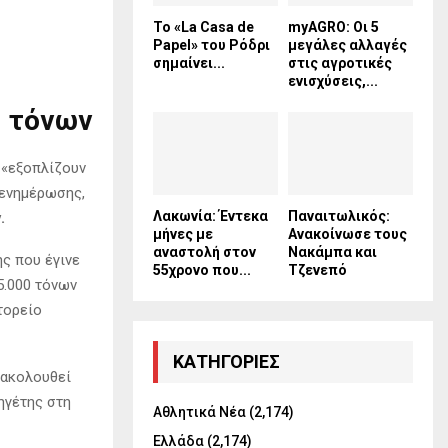
Το «La Casa de
myAGRO: Οι 5
Papel» του Ρόδρι
μεγάλες αλλαγές
σημαίνει...
στις αγροτικές
ενισχύσεις,...
0 τόνων
 «εξοπλίζουν
 ενημέρωσης,
Λακωνία: Έντεκα
Παναιτωλικός:
.
μήνες με
Ανακοίνωσε τους
αναστολή στον
Νακάμπα και
ής που έγινε
55χρονο που...
Τζενεπό
5.000 τόνων
τορείο
KΑΤΗΓΟΡΊΕΣ
 ακολουθεί
ηγέτης στη
Αθλητικά Νέα
(2,174)
Ελλάδα
(2,174)