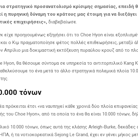
για στρατηγικό προσανατολισμό κρίσιμης σημασίας, επειδή 
ί η πυρηνική δύναμη του κράτους μας έτοιμη για να διεξάγει
ικές επιχειρήσεις»,
διαβεβαίωσε.
γκ είχε προηγουμένως εξηγήσει ότι το Choe Hyon είναι εξοπλισμέ
 και ο Κιμ πραγματοποίησε φέτος πολλές επιθεωρήσεις, μεταξύ 
ν Απρίλιο μια δοκιμαστική εκτόξευση πυραύλου κρουζ από το πλο
e Hyon, θα θέσουμε σύντομα σε υπηρεσία το αντιτορπιλικό Kang K
καθελκύσουμε το ένα μετά το άλλο στρατηγικά πολεμικά πλοία 10.
της.
0.000 τόνων
έα πρόκειται έτσι «να ναυπηγεί κάθε χρονιά δύο πλοία επιφανεία
ς του Choe Hyon», από τα οποία το ένα θα είναι 10.000 τόνων, δ
λικό 10.000 τόνων, όπως αυτά της κλάσης Arleigh-Burke, δεκάδες 
ΗΠΑ, ή τα νοτιοκορεατικά Sejong Le Grand, έχει εν γένει μήκος με