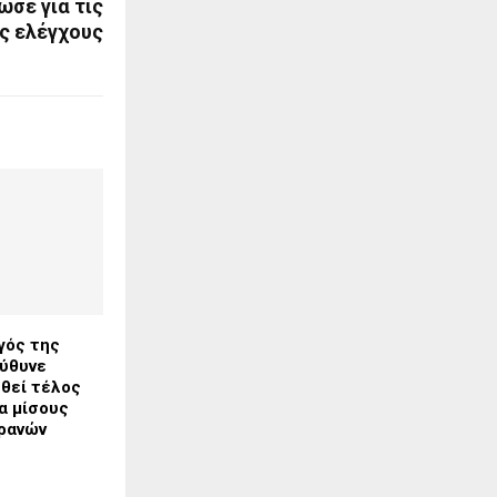
ωσε για τις
υς ελέγχους
γός της
ύθυνε
εθεί τέλος
α μίσους
ρανών