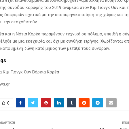
έα έχει επανειλημμένα αυτοανακηρυχθεί «αμετάκλητα πυρηνικό κρ
 της συνόδου κορυφής του 2019 ανάμεσα στον Κιμ Γιονγκ Ουν και 
ίας διαφορών σχετικά με την αποπυρηνικοποίηση της χώρας και τη
 την στοχοθετούν.
έα και η Νότια Κορέα παραμένουν τεχνικά σε πόλεμο, επειδή η σύ
έληξε με μια εκεχειρία και όχι με συνθήκη ειρήνης. Χωρίζονται απ
κοποιημένη ζώνη κατά μήκος των μεταξύ τους συνόρων.
ags
α Κιμ Γιονγκ Ουν Βόρεια Κορέα
ws.gr
0
ΑΝΆΡΤΗΣΗ
ΕΠΌ