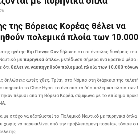
ζονται με πυρηνικά όπλα
026
ης της Βόρειας Κορέας θέλει να
ηθούν πολεμικά πλοία των 10.00
εάτης ηγέτης
Κιμ Γιονγκ Ουν
δήλωσε ότι οι ένοπλες δυνάμεις του
Ναυτικό με
πυρηνικά όπλα
», μετέδωσε σήμερα ένα κρατικό μέσο
ε ότι
θέλει να ναυπηγηθούν πολεμικά πλοία των 10.000 τόνων
ις δηλώσεις αυτές χθες, Τρίτη, στο Νάμπο στη διάρκεια της τελετ
σε υπηρεσία το Choe Hyon, το ένα από τα δύο πολεμικά πλοία των 
τηκαν πέρυσι από τη Βόρεια Κορέα, σύμφωνα με το επίσημο πρακ
NA.
α με στόχο να εξοπλιστεί το Πολεμικό Ναυτικό με πυρηνικά όπλα
ου χωρίς να παρεκκλίνει από την προβλεπόμενη πορεία», τόνισε ο 
τελετής.