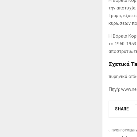
Η Βόρεια Κορ
την αποτυχία
Τραμπ, εξαιτ
κυρώσεων που
Η Βόρεια Κορ
το 1950-1953 
αποστρατιωτι
Σχετικά T
πυρηνικά όπλ
Πηγή: www.ne
SHARE
ΠΡΟΗΓΟΎΜΕΝΗ 