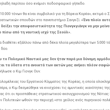
δηλαδή περίπου όσο ενάμισι ποδοσφαιρικό γήπεδο.
10.000 τόνων θα είναι συμβολικό για τη Βόρεια Κορέα», εκτιμά ο Σό
ρατιωτικών σπουδών στο πανεπιστήμιο Σανγκζί.
«Ένα πλοίο αυτ
 δείξει την αποφασιστικότητα της Πιονγκγιάνγκ να μην μείνε
 πίσω από τη ναυτική ισχύ της Σεούλ».
α διαθέτει εξάλλου πάνω από δέκα πλοία μεγαλύτερα των 5.000 τό
 δύο.
υ το Πολεμικό Ναυτικό μας δεν ήταν παρά μια δύναμη αρμόδια
αι τα ύδατα στα ανοικτά των ακτών μας ανήκει πλέον σαφώ
ήλωσε ο Κιμ Γιονγκ Ουν.
 ολομέλειας του Εργατικού Κόμματος της Κορέας, η οποία ολοκλ
έρα, ο Κιμ δεσμεύθηκε να ενισχύσει τις αμυντικές ικανότητες τη
ας ότι οι προσπάθειες στρατιωτικού εκσυγχρονισμού της Νότιας 
 Πολιτειών ωθούν την περιοχή «στο χείλος ενός πυρηνικού πολ