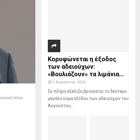
r
R
:
C
H
Κορυφώνεται η έξοδος
των αδειούχων:
«Βουλιάζουν» τα λιμάνια...
7 Αυγούστου, 2026
Σε πλήρη εξέλιξη βρίσκεται το δεύτερο
υρηνικά όπλα
μεγάλο κύμα εξόδου των αδειούχων του
Αυγούστου,...