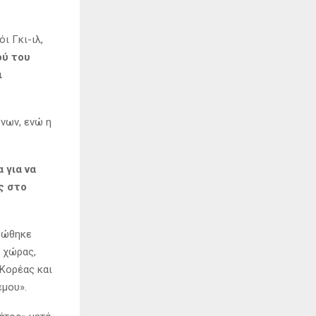
ι Γκι-ιλ,
ού του
ι
νων, ενώ η
 για να
ς στο
ηρώθηκε
ς χώρας,
Κορέας και
έμου».