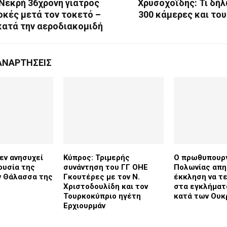
 Νεκρή 36χρονη γιατρός
Χρυσοχοΐδης: Τι δήλ
οκές μετά τον τοκετό –
300 κάμερες και το
κατά την αεροδιακομιδή
ΑΝΑΡΤΉΣΕΙΣ
εν ανησυχεί
Κύπρος: Τριμερής
Ο πρωθυπουρ
ουσία της
συνάντηση του ΓΓ ΟΗΕ
Πολωνίας απη
ν Θάλασσα της
Γκουτέρες με τον Ν.
έκκληση να τ
Χριστοδουλίδη και τον
στα εγκλήματ
Τουρκοκύπριο ηγέτη
κατά των Ουκ
Ερχιουρμάν