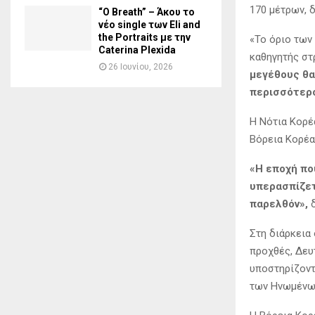
170 μέτρων, 
“O Breath” – Άκου το
νέο single των Eli and
the Portraits με την
«Το όριο των 
Caterina Plexida
καθηγητής στ
26 Ιουνίου, 2026
μεγέθους θα
περισσότερο
Η Νότια Κορέ
Βόρεια Κορέα
«Η εποχή πο
υπερασπίζετ
παρελθόν»,
δ
Στη διάρκεια
προχθές, Δευτ
υποστηρίζοντ
των Ηνωμένων