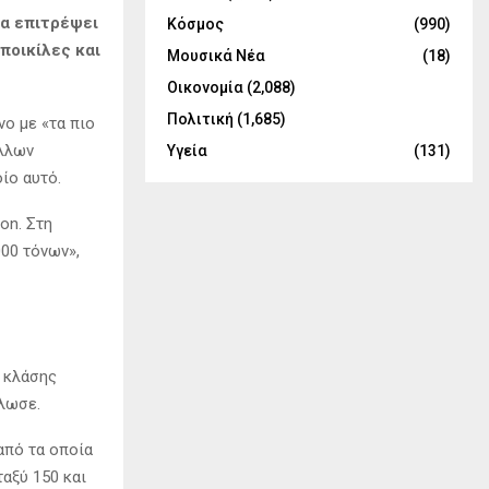
θα επιτρέψει
Κόσμος
(990)
 ποικίλες και
Μουσικά Νέα
(18)
Οικονομία
(2,088)
Πολιτική
(1,685)
νο με «τα πιο
άλλων
Υγεία
(131)
ίο αυτό.
on. Στη
000 τόνων»,
ς κλάσης
ήλωσε.
από τα οποία
ταξύ 150 και