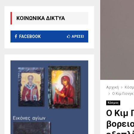
ΚΟΙΝΩΝΙΚΑ ΔΙΚΤΥΑ
FACEBOOK
ΑΡΈΣΕΙ
Αρχική
Κόσμ
Ο Κιμ Γιονγ
Κόσμος
Ο Κιμ 
βορει