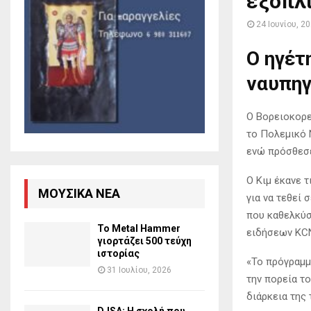
εξοπλί
24 Ιουνίου, 2
Ο ηγέτ
ναυπηγ
Ο Βορειοκορ
το Πολεμικό 
ενώ πρόσθεσ
Ο Κιμ έκανε τ
ΜΟΥΣΙΚΆ ΝΈΑ
για να τεθεί 
που καθελκύσ
Το Metal Hammer
ειδήσεων KC
γιορτάζει 500 τεύχη
ιστορίας
«Το πρόγραμμ
31 Ιουλίου, 2026
την πορεία τ
διάρκεια της 