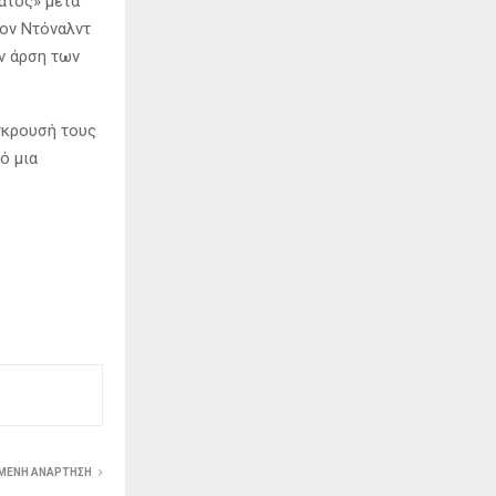
άτος» μετά
τον Ντόναλντ
ν άρση των
γκρουσή τους
ό μια
ΜΕΝΗ ΑΝΆΡΤΗΣΗ