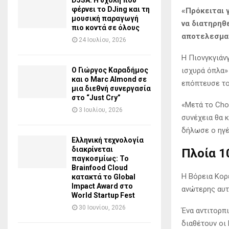
DJSA: Η σχολή που
φέρνει το DJing και τη
«Πρόκειται 
μουσική παραγωγή
να διατηρηθε
πιο κοντά σε όλους
αποτελεσματ
24 Ιουλίου, 2026
Η Πιονγκγιάν
ισχυρά όπλα»
Ο Γιώργος Καραδήμος
και ο Marc Almond σε
επόπτευσε το
μια διεθνή συνεργασία
στο “Just Cry”
«Μετά το Cho
3 Ιουλίου, 2026
συνέχεια θα 
δήλωσε ο ηγέ
Ελληνική τεχνολογία
διακρίνεται
Πλοία 1
παγκοσμίως: Το
Brainfood Cloud
Η Βόρεια Κορ
κατακτά το Global
Impact Award στο
ανώτερης αυτή
World Startup Fest
30 Ιουνίου, 2026
Ένα αντιτορπι
διαθέτουν οι 