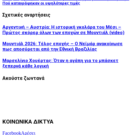
Πού καταγράφηκαν οι υψηλότερες τιμές
Σχετικές αναρτήσεις
Αργεντινή – Αυστρία: Η ιστορική γκολάρα του Μέσι –
Πρώτος σκόρερ όλων των εποχών σε Μουντιάλ (video)
Μουντιάλ 2026: Τέλος εποχής – Ο Νεϊμάρ ανακοίνωσε
πως αποσύρεται από την Εθνική Βραζιλίας
Μαρσελίνιο Χουέρτας: Όταν η αγάπη για το μπάσκετ
ξεπερνά κάθε λογική
Ακούστε ζωντανά
ΚΟΙΝΩΝΙΚΑ ΔΙΚΤΥΑ
Facebook
Αρέσει