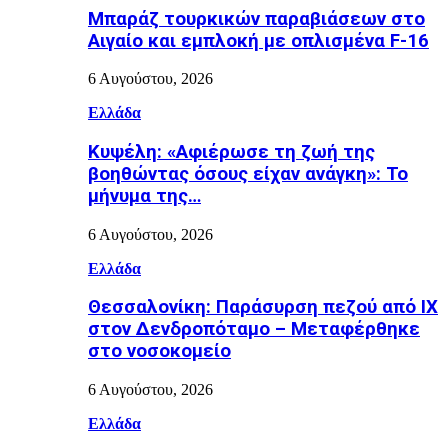
Μπαράζ τουρκικών παραβιάσεων στο
Αιγαίο και εμπλοκή με οπλισμένα F-16
6 Αυγούστου, 2026
Ελλάδα
Κυψέλη: «Αφιέρωσε τη ζωή της
βοηθώντας όσους είχαν ανάγκη»: Το
μήνυμα της…
6 Αυγούστου, 2026
Ελλάδα
Θεσσαλονίκη: Παράσυρση πεζού από ΙΧ
στον Δενδροπόταμο – Μεταφέρθηκε
στο νοσοκομείο
6 Αυγούστου, 2026
Ελλάδα