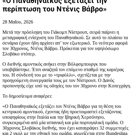
«Ο Παναθηναϊκός εξετάζει την
περίπτωση του Ντένις Βάβρο»
28 Μαΐου, 2026
Μετά την πρόσληψη του Γιάκομπ Νίστρουπ, σειρά παίρνει η
μεταγραφική ενίσχυση του Παναθηναϊκού. Σε αυτό το πλαίσιο τα
σενάρια έχουν ήδη αρχίσει απ’ τον εξωτερικό. Το νεότερο αφορά
τον 30χρονος, Ντένις Βάβρο. Πρόκειται για τον υψηλόσωμο
Σλοβάκο στόπερ.
Ο διεθνής αμυντικός ανήκει στην Βόλφσμπουργκ που
υποβιβάστηκε. Έτσι αναζητά τον επόμενο σταθμό της καριέρας
του. Η σύνδεσή του με το «τριφύλλι», σχετίζεται με την
προηγούμενη συνεργασία τους με τον Νίστρουπ. Ο Δανός
προπονητής είχε υπό τις οδηγίες του τον 30χρονο στην Κοπεγχάγη.
Το δημοσίευμα αναφέρει:
«Ο Παναθηναϊκός εξετάζει τον Ντένις Βάβρο για τη θέση του
κεντρικού αμυντικού, έχοντας ήδη προετοιμαστεί εξετάζοντας
υποψηφίους στην Ιταλία και την Ιβηρική Χερσόνησο,
συγκεκριμένα από μία ισπανική και μία πορτογαλική ομάδα. Ο
30χρονος Σλοβάκος διεθνής, που έχει καταγράψει 32 συμμετοχές
και 2 γκολ με την εθνική του ομάδα, αγωνίζεται στην Bundesliga