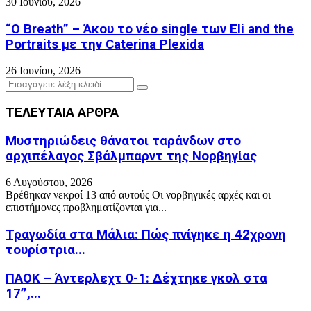
30 Ιουνίου, 2026
“O Breath” – Άκου το νέο single των Eli and the
Portraits με την Caterina Plexida
26 Ιουνίου, 2026
Search
Search
for:
ΤΕΛΕΥΤΑΙΑ ΑΡΘΡΑ
Μυστηριώδεις θάνατοι ταράνδων στο
αρχιπέλαγος Σβάλμπαρντ της Νορβηγίας
6 Αυγούστου, 2026
Βρέθηκαν νεκροί 13 από αυτούς Οι νορβηγικές αρχές και οι
επιστήμονες προβληματίζονται για...
Τραγωδία στα Μάλια: Πώς πνίγηκε η 42χρονη
τουρίστρια...
ΠΑΟΚ – Άντερλεχτ 0-1: Δέχτηκε γκολ στα
17’’,...