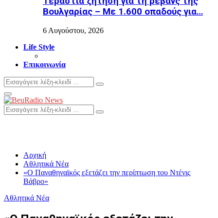
Τεράστια ζήτηση για τη ρεβάνς της
Βουλγαρίας – Με 1.600 οπαδούς για…
6 Αυγούστου, 2026
Life Style
Επικοινωνία
Search
Search
for:
Primary
Menu
Search
Search
for:
Αρχική
Αθλητικά Νέα
«Ο Παναθηναϊκός εξετάζει την περίπτωση του Ντένις
Βάβρο»
Αθλητικά Νέα