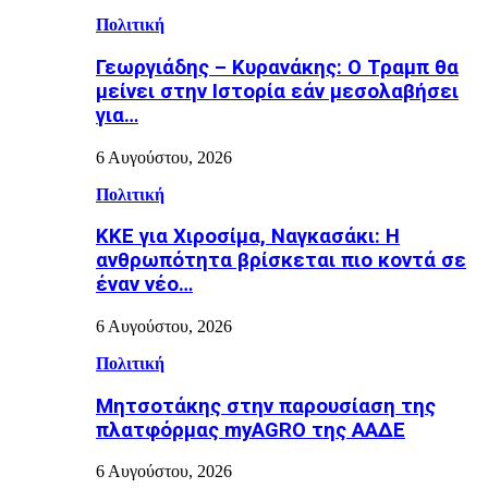
Πολιτική
Γεωργιάδης – Κυρανάκης: Ο Τραμπ θα
μείνει στην Ιστορία εάν μεσολαβήσει
για…
6 Αυγούστου, 2026
Πολιτική
ΚΚΕ για Χιροσίμα, Ναγκασάκι: Η
ανθρωπότητα βρίσκεται πιο κοντά σε
έναν νέο…
6 Αυγούστου, 2026
Πολιτική
Μητσοτάκης στην παρουσίαση της
πλατφόρμας myAGRO της ΑΑΔΕ
6 Αυγούστου, 2026