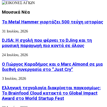
Μουσικά Νέα
Το Metal Hammer γιορτάζει 500 τεύχη ιστορίας
31 Ιουλίου, 2026
DJSA: Η σχολή που φέρνει το DJing και τη
μουσική παραγωγή πιο κοντά σε όλους
24 Ιουλίου, 2026
Ο Γιώργος Καραδήμος και ο Marc Almond σε μια
διεθνή συνεργασία στο “Just Cry”
3 Ιουλίου, 2026
Ελληνική τεχνολογία διακρίνεται παγκοσμίως:
Το Brainfood Cloud κατακτά το Global Impact
Award στο World Startup Fest