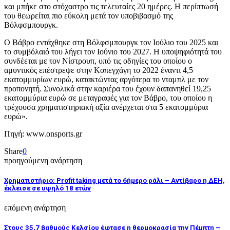
και μπήκε στο στόχαστρο τις τελευταίες 20 ημέρες. Η περίπτωσή
του θεωρείται πιο εύκολη μετά τον υποβιβασμό της
Βόλφσμπουργκ.
Ο Βάβρο εντάχθηκε στη Βόλφσμπουργκ τον Ιούλιο του 2025 και
το συμβόλαιό του λήγει τον Ιούνιο του 2027. Η υποψηφιότητά του
συνδέεται με τον Νίστρουπ, υπό τις οδηγίες του οποίου ο
αμυντικός επέστρεψε στην Κοπεγχάγη το 2022 έναντι 4,5
εκατομμυρίων ευρώ, κατακτώντας αργότερα το νταμπλ με τον
προπονητή. Συνολικά στην καριέρα του έχουν δαπανηθεί 19,25
εκατομμύρια ευρώ σε μεταγραφές για τον Βάβρο, του οποίου η
τρέχουσα χρηματιστηριακή αξία ανέρχεται στα 5 εκατομμύρια
ευρώ».
Πηγή: www.onsports.gr
Share
0
προηγούμενη ανάρτηση
Χρηματιστήριο: Profit taking μετά το 6ήμερο ράλι – Αντίβαρο η ΔΕΗ,
έκλεισε σε υψηλό 18 ετών
επόμενη ανάρτηση
Στους 35,7 βαθμούς Κελσίου έφτασε η θερμοκρασία την Πέμπτη –