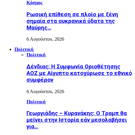
Κόσμος
Ρωσική επίθεση σε πλοίο με ξένη
σημαία στα ουκρανικά ύδατα της
Μαύρης…
6 Αυγούστου, 2026
Πολιτική
Πολιτική
Δένδιας: Η Συμφωνία Οριοθέτησης
ΑΟΖ με Αίγυπτο κατοχύρωσε το εθνικό
συμφέρον
6 Αυγούστου, 2026
Πολιτική
Γεωργιάδης – Κυρανάκης: Ο Τραμπ θα
μείνει στην Ιστορία εάν μεσολαβήσει
για…