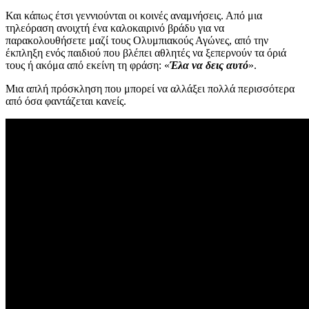
Και κάπως έτσι γεννιούνται οι κοινές αναμνήσεις. Από μια
τηλεόραση ανοιχτή ένα καλοκαιρινό βράδυ για να
παρακολουθήσετε μαζί τους Ολυμπιακούς Αγώνες, από την
έκπληξη ενός παιδιού που βλέπει αθλητές να ξεπερνούν τα όριά
τους ή ακόμα από εκείνη τη φράση: «
Έλα να δεις αυτό
».
Μια απλή πρόσκληση που μπορεί να αλλάξει πολλά περισσότερα
από όσα φαντάζεται κανείς.