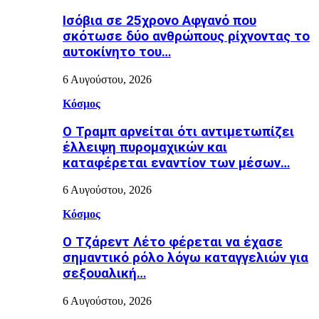
Ισόβια σε 25χρονο Αφγανό που
σκότωσε δύο ανθρώπους ρίχνοντας το
αυτοκίνητο του…
6 Αυγούστου, 2026
Κόσμος
Ο Τραμπ αρνείται ότι αντιμετωπίζει
έλλειψη πυρομαχικών και
καταφέρεται εναντίον των μέσων…
6 Αυγούστου, 2026
Κόσμος
Ο Τζάρεντ Λέτο φέρεται να έχασε
σημαντικό ρόλο λόγω καταγγελιών για
σεξουαλική…
6 Αυγούστου, 2026