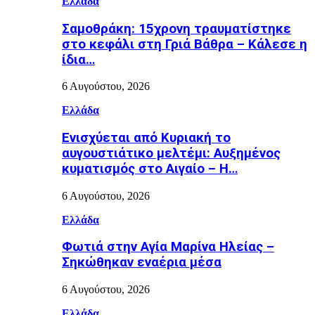
Ελλάδα
Σαμοθράκη: 15χρονη τραυματίστηκε
στο κεφάλι στη Γριά Βάθρα – Κάλεσε η
ίδια…
6 Αυγούστου, 2026
Ελλάδα
Ενισχύεται από Κυριακή το
αυγουστιάτικο μελτέμι: Αυξημένος
κυματισμός στο Αιγαίο – Η…
6 Αυγούστου, 2026
Ελλάδα
Φωτιά στην Aγία Μαρίνα Ηλείας –
Σηκώθηκαν εναέρια μέσα
6 Αυγούστου, 2026
Ελλάδα