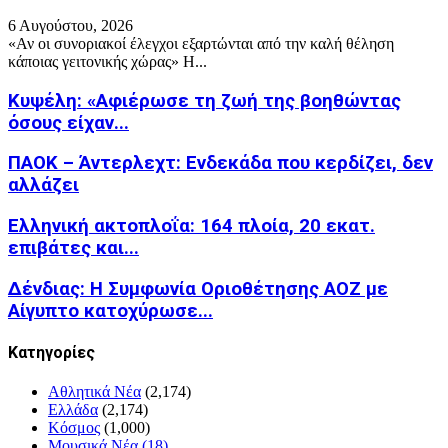
6 Αυγούστου, 2026
«Αν οι συνοριακοί έλεγχοι εξαρτώνται από την καλή θέληση
κάποιας γειτονικής χώρας» Η...
Κυψέλη: «Αφιέρωσε τη ζωή της βοηθώντας
όσους είχαν...
ΠΑΟΚ – Άντερλεχτ: Ενδεκάδα που κερδίζει, δεν
αλλάζει
Ελληνική ακτοπλοΐα: 164 πλοία, 20 εκατ.
επιβάτες και...
Δένδιας: Η Συμφωνία Οριοθέτησης ΑΟΖ με
Αίγυπτο κατοχύρωσε...
Kατηγορίες
Αθλητικά Νέα
(2,174)
Ελλάδα
(2,174)
Κόσμος
(1,000)
Μουσικά Νέα
(18)