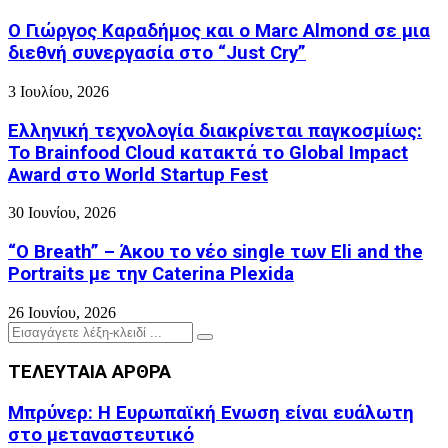
Ο Γιώργος Καραδήμος και ο Marc Almond σε μια
διεθνή συνεργασία στο “Just Cry”
3 Ιουλίου, 2026
Ελληνική τεχνολογία διακρίνεται παγκοσμίως:
Το Brainfood Cloud κατακτά το Global Impact
Award στο World Startup Fest
30 Ιουνίου, 2026
“O Breath” – Άκου το νέο single των Eli and the
Portraits με την Caterina Plexida
26 Ιουνίου, 2026
Search
Search
for:
ΤΕΛΕΥΤΑΙΑ ΑΡΘΡΑ
Μπρύνερ: Η Ευρωπαϊκή Ενωση είναι ευάλωτη
στο μεταναστευτικό