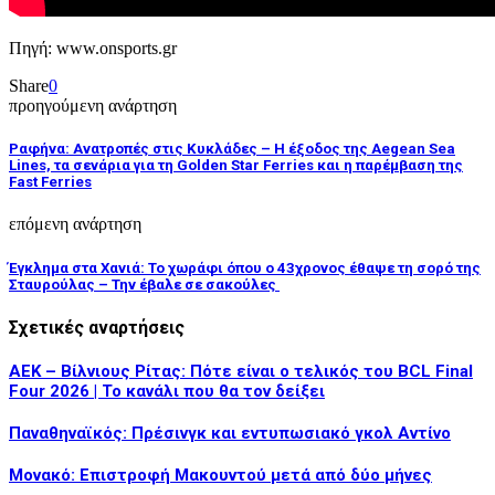
Πηγή: www.onsports.gr
Share
0
προηγούμενη ανάρτηση
Ραφήνα: Ανατροπές στις Κυκλάδες – Η έξοδος της Aegean Sea
Lines, τα σενάρια για τη Golden Star Ferries και η παρέμβαση της
Fast Ferries
επόμενη ανάρτηση
Έγκλημα στα Χανιά: Το χωράφι όπου ο 43χρονος έθαψε τη σορό της
Σταυρούλας – Την έβαλε σε σακούλες
Σχετικές αναρτήσεις
ΑΕΚ – Βίλνιους Ρίτας: Πότε είναι ο τελικός του BCL Final
Four 2026 | Το κανάλι που θα τον δείξει
Παναθηναϊκός: Πρέσινγκ και εντυπωσιακό γκολ Αντίνο
Μονακό: Επιστροφή Μακουντού μετά από δύο μήνες