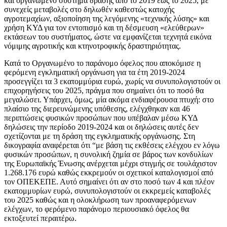
και οργανωμένο σύστημα δράσης από το 2019 έως το 2025, με
συνεχείς μεταβολές στο δηλωθέν καθεστώς κατοχής
αγροτεμαχίων, αξιοποίηση της λεγόμενης «τεχνικής λύσης» και
χρήση ΚΥΔ για τον εντοπισμό και τη δέσμευση «ελεύθερων»
εκτάσεων του συστήματος, ώστε να εμφανίζεται τεχνητά εικόνα
νόμιμης αγροτικής και κτηνοτροφικής δραστηριότητας.
Κατά το Οργανωμένο το παράνομο όφελος που αποκόμισε η
φερόμενη εγκληματική οργάνωση για τα έτη 2019-2024
προσεγγίζει τα 3 εκατομμύρια ευρώ, χωρίς να συνυπολογιστούν οι
επιχορηγήσεις του 2025, πράγμα που σημαίνει ότι το ποσό θα
μεγαλώσει. Υπάρχει, όμως, μία ακόμα ενδιαφέρουσα πτυχή: στο
πλαίσιο της διερευνώμενης υπόθεσης, ελέγχθηκαν και 46
περιπτώσεις φυσικών προσώπων που υπέβαλαν μέσω ΚΥΔ
δηλώσεις την περίοδο 2019-2024 και οι δηλώσεις αυτές δεν
σχετίζονται με τη δράση της εγκληματικής οργάνωσης. Στη
δικογραφία αναφέρεται ότι “με βάση τις εκθέσεις ελέγχου εν λόγω
φυσικών προσώπων, η συνολική ζημία σε βάρος των κονδυλίων
της Ευρωπαϊκής Ένωσης ανέρχεται μέχρι στιγμής σε τουλάχιστον
1.268.176 ευρώ καθώς εκκρεμούν οι σχετικοί καταλογισμοί από
τον ΟΠΕΚΕΠΕ. Αυτό σημαίνει ότι αν στο ποσό των 4 και πλέον
εκατομμυρίων ευρώ, συνυπολογιστούν οι εκκρεμείς καταβολές
του 2025 καθώς και η ολοκλήρωση των προαναφερόμενων
ελέγχων, το φερόμενο παράνομο περιουσιακό όφελος θα
εκτοξευτεί περαιτέρω.