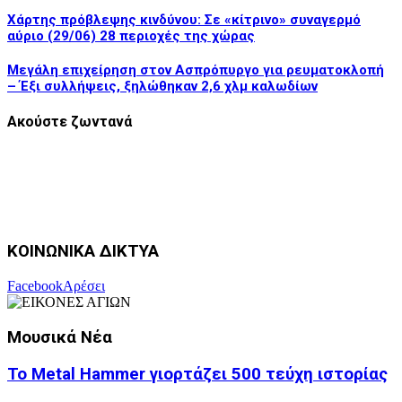
Χάρτης πρόβλεψης κινδύνου: Σε «κίτρινο» συναγερμό
αύριο (29/06) 28 περιοχές της χώρας
Μεγάλη επιχείρηση στον Ασπρόπυργο για ρευματοκλοπή
– Έξι συλλήψεις, ξηλώθηκαν 2,6 χλμ καλωδίων
Ακούστε ζωντανά
ΚΟΙΝΩΝΙΚΑ ΔΙΚΤΥΑ
Facebook
Αρέσει
Μουσικά Νέα
Το Metal Hammer γιορτάζει 500 τεύχη ιστορίας