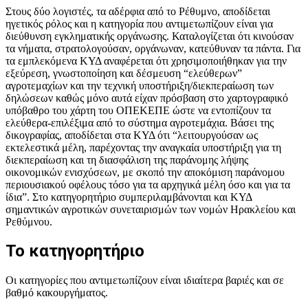
Στους δύο λογιστές, τα αδέρφια από το Ρέθυμνο, αποδίδεται
ηγετικός ρόλος και η κατηγορία που αντιμετωπίζουν είναι για
διεύθυνση εγκληματικής οργάνωσης. Καταλογίζεται ότι κινούσαν
τα νήματα, στρατολογούσαν, οργάνωναν, κατεύθυναν τα πάντα. Για
τα εμπλεκόμενα ΚΥΔ αναφέρεται ότι χρησιμοποιήθηκαν για την
εξεύρεση, γνωστοποίηση και δέσμευση “ελεύθερων”
αγροτεμαχίων και την τεχνική υποστήριξη/διεκπεραίωση των
δηλώσεων καθώς μόνο αυτά είχαν πρόσβαση στο χαρτογραφικό
υπόβαθρο του χάρτη του ΟΠΕΚΕΠΕ ώστε να εντοπίζουν τα
ελεύθερα-επιλέξιμα από το σύστημα αγροτεμάχια. Βάσει της
δικογραφίας, αποδίδεται στα ΚΥΔ ότι “λειτουργούσαν ως
εκτελεστικά μέλη, παρέχοντας την αναγκαία υποστήριξη για τη
διεκπεραίωση και τη διασφάλιση της παράνομης λήψης
οικονομικών ενισχύσεων, με σκοπό την αποκόμιση παράνομου
περιουσιακού οφέλους τόσο για τα αρχηγικά μέλη όσο και για τα
ίδια”. Στο κατηγορητήριο συμπεριλαμβάνονται και ΚΥΔ
σημαντικών αγροτικών συνεταιρισμών των νομών Ηρακλείου και
Ρεθύμνου.
Το κατηγορητήριο
Οι κατηγορίες που αντιμετωπίζουν είναι ιδιαίτερα βαριές και σε
βαθμό κακουργήματος.