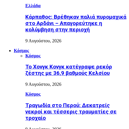
Ελλάδα
Κάρπαθος: Βρέθηκαν παλιά πυρομαχικά
στο Αρδάνι – Απαγορεύτηκε η
κολύμβηση στην περιοχή
9 Αυγούστου, 2026
Κόσμος
Κόσμος
Το Χονγκ Κονγκ κατέγραψε ρεκόρ
ζέστης με 36,9 βαθμούς Κελσίου
9 Αυγούστου, 2026
Κόσμος
Τραγωδία στο Περού: Δεκατρείς
νεκροί και τέσσερις τραυματίες σε
τροχαίο