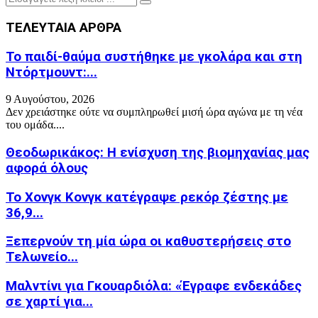
Search
for:
ΤΕΛΕΥΤΑΙΑ ΑΡΘΡΑ
Το παιδί-θαύμα συστήθηκε με γκολάρα και στη
Ντόρτμουντ:...
9 Αυγούστου, 2026
Δεν χρειάστηκε ούτε να συμπληρωθεί μισή ώρα αγώνα με τη νέα
του ομάδα....
Θεοδωρικάκος: Η ενίσχυση της βιομηχανίας μας
αφορά όλους
Το Χονγκ Κονγκ κατέγραψε ρεκόρ ζέστης με
36,9...
Ξεπερνούν τη μία ώρα οι καθυστερήσεις στο
Τελωνείο...
Μαλντίνι για Γκουαρδιόλα: «Έγραφε ενδεκάδες
σε χαρτί για...