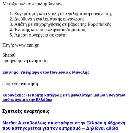
Μεταξύ άλλων περιλαμβάνουν:
Συγκρότηση και ένταξη σε εγκληματική οργάνωση,
Διεύθυνση εγκληματικής οργάνωσης,
Απάτη με επιχορηγήσεις σε βάρος της Ευρωπαϊκής
Ένωσης και του ελληνικού Δημοσίου,
Άμεση συνέργεια σε απάτη
Πηγή: www.cnn.gr
Share
0
προηγούμενη ανάρτηση
Επίσημο: Υπέγραψε στον Πανιώνιο ο Μάναλης
επόμενη ανάρτηση
Κυρανάκης: «Η Κρήτη κατέγραψε τη μεγαλύτερη μείωση θανάτων
από τροχαία στην Ελλάδα»
Σχετικές αναρτήσεις
Marfin: Αυτοβούλως επιστρέφει στην Ελλάδα η 46χρονη
που κατηγορείται για τον εμπρησμό – Δηλώνει αθώα