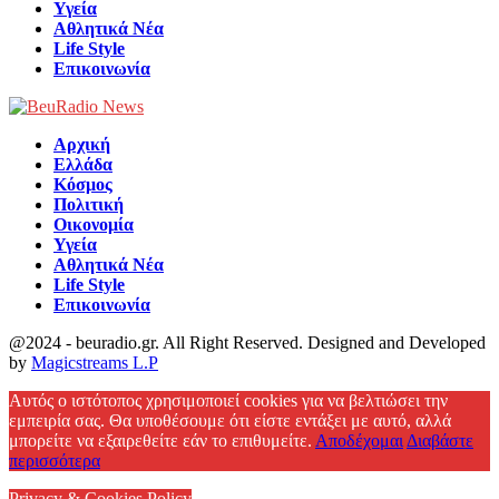
Υγεία
Αθλητικά Νέα
Life Style
Επικοινωνία
Αρχική
Ελλάδα
Κόσμος
Πολιτική
Οικονομία
Υγεία
Αθλητικά Νέα
Life Style
Επικοινωνία
@2024 - beuradio.gr. All Right Reserved. Designed and Developed
by
Magicstreams L.P
Facebook
Αυτός ο ιστότοπος χρησιμοποιεί cookies για να βελτιώσει την
εμπειρία σας. Θα υποθέσουμε ότι είστε εντάξει με αυτό, αλλά
μπορείτε να εξαιρεθείτε εάν το επιθυμείτε.
Αποδέχομαι
Διαβάστε
περισσότερα
Privacy & Cookies Policy