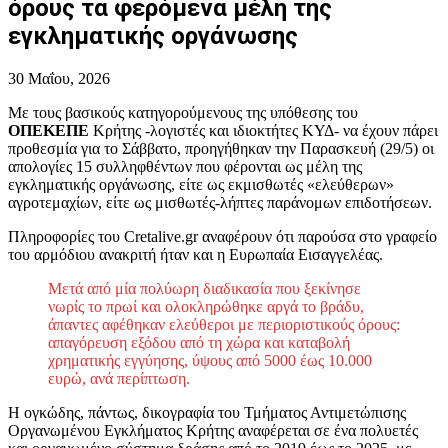
όρους τα φερόμενα μέλη της
εγκληματικής οργάνωσης
30 Μαΐου, 2026
Με τους βασικούς κατηγορούμενους της υπόθεσης του
ΟΠΕΚΕΠΕ
Κρήτης -λογιστές και ιδιοκτήτες ΚΥΔ- να έχουν πάρει
προθεσμία για το Σάββατο, προηγήθηκαν την Παρασκευή (29/5) οι
απολογίες 15 συλληφθέντων που φέρονται ως μέλη της
εγκληματικής οργάνωσης, είτε ως εκμισθωτές «ελεύθερων»
αγροτεμαχίων, είτε ως μισθωτές-λήπτες παράνομων επιδοτήσεων.
Πληροφορίες του Cretalive.gr αναφέρουν ότι παρούσα στο γραφείο
του αρμόδιου ανακριτή ήταν και η Ευρωπαία Εισαγγελέας.
Μετά από μία πολύωρη διαδικασία που ξεκίνησε
νωρίς το πρωί και ολοκληρώθηκε αργά το βράδυ,
άπαντες αφέθηκαν ελεύθεροι με περιοριστικούς όρους:
απαγόρευση εξόδου από τη χώρα και καταβολή
χρηματικής εγγύησης, ύψους από 5000 έως 10.000
ευρώ, ανά περίπτωση.
Η ογκώδης, πάντως, δικογραφία του Τμήματος Αντιμετώπισης
Οργανωμένου Εγκλήματος Κρήτης αναφέρεται σε ένα πολυετές