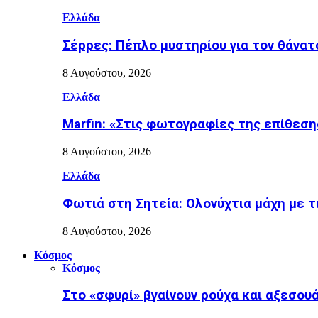
Ελλάδα
Σέρρες: Πέπλο μυστηρίου για τον θάνατ
8 Αυγούστου, 2026
Ελλάδα
Marfin: «Στις φωτογραφίες της επίθεσης
8 Αυγούστου, 2026
Ελλάδα
Φωτιά στη Σητεία: Ολονύχτια μάχη με τ
8 Αυγούστου, 2026
Κόσμος
Κόσμος
Στο «σφυρί» βγαίνουν ρούχα και αξεσουά