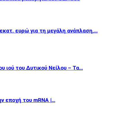
εκατ. ευρώ για τη μεγάλη ανάπλαση,…
υ ιού του Δυτικού Νείλου – Τα…
την εποχή του mRNA |…