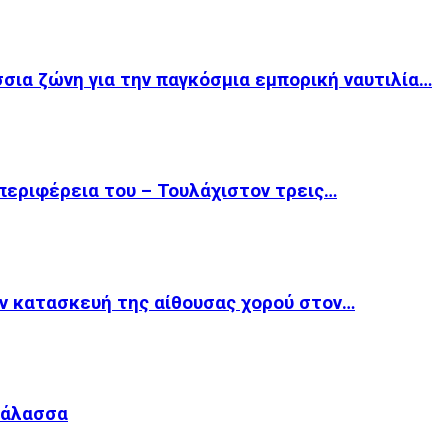
σια ζώνη για την παγκόσμια εμπορική ναυτιλία…
περιφέρεια του – Τουλάχιστον τρεις…
ν κατασκευή της αίθουσας χορού στον…
Θάλασσα