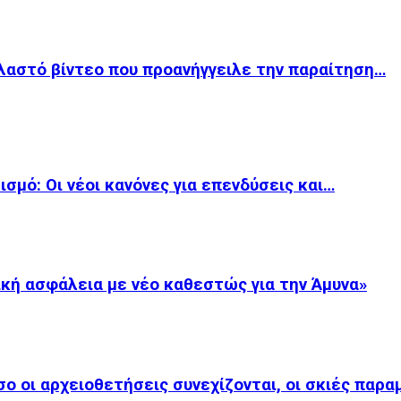
λαστό βίντεο που προανήγγειλε την παραίτηση…
ισμό: Οι νέοι κανόνες για επενδύσεις και…
κή ασφάλεια με νέο καθεστώς για την Άμυνα»
 οι αρχειοθετήσεις συνεχίζονται, οι σκιές παρα