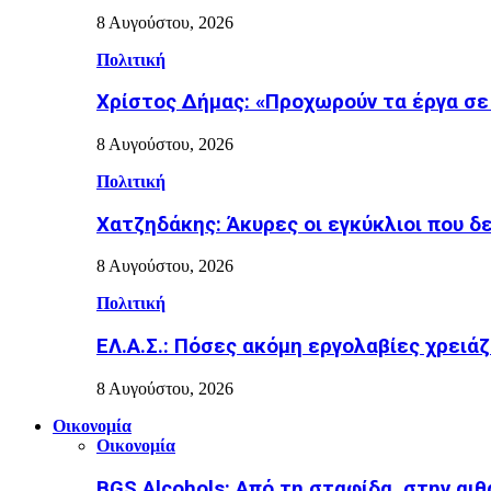
8 Αυγούστου, 2026
Πολιτική
Χρίστος Δήμας: «Προχωρούν τα έργα σε
8 Αυγούστου, 2026
Πολιτική
Χατζηδάκης: Άκυρες οι εγκύκλιοι που δ
8 Αυγούστου, 2026
Πολιτική
ΕΛ.Α.Σ.: Πόσες ακόμη εργολαβίες χρειάζ
8 Αυγούστου, 2026
Οικονομία
Οικονομία
BGS Alcohols: Από τη σταφίδα, στην αι