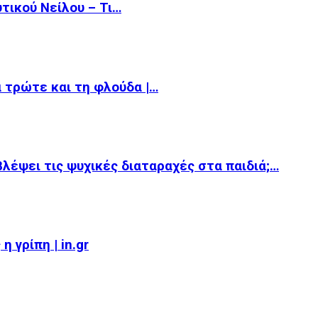
υτικού Νείλου – Τι…
α τρώτε και τη φλούδα |…
βλέψει τις ψυχικές διαταραχές στα παιδιά;…
 γρίπη | in.gr