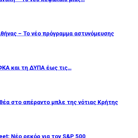
 Αθήνας – Το νέο πρόγραμμα αστυνόμευσης
ΦΚΑ και τη ΔΥΠΑ έως τις…
θέα στο απέραντο μπλε της νότιας Κρήτης
et: Νέο ρεκόρ για τον S&P 500