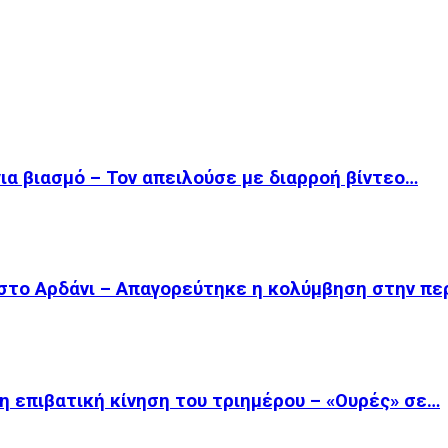
για βιασμό – Τον απειλούσε με διαρροή βίντεο…
στο Αρδάνι – Απαγορεύτηκε η κολύμβηση στην πε
η επιβατική κίνηση του τριημέρου – «Ουρές» σε…