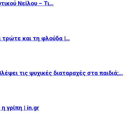
υτικού Νείλου – Τι…
α τρώτε και τη φλούδα |…
βλέψει τις ψυχικές διαταραχές στα παιδιά;…
 γρίπη | in.gr