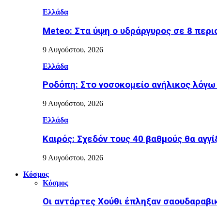
Ελλάδα
Meteo: Στα ύψη ο υδράργυρος σε 8 περι
9 Αυγούστου, 2026
Ελλάδα
Ροδόπη: Στο νοσοκομείο ανήλικος λόγ
9 Αυγούστου, 2026
Ελλάδα
Καιρός: Σχεδόν τους 40 βαθμούς θα αγγί
9 Αυγούστου, 2026
Κόσμος
Κόσμος
Οι αντάρτες Χούθι έπληξαν σαουδαραβι