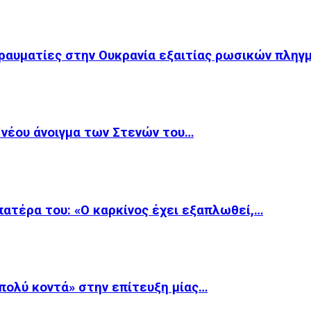
 τραυματίες στην Ουκρανία εξαιτίας ρωσικών πλη
κ νέου άνοιγμα των Στενών του…
 πατέρα του: «Ο καρκίνος έχει εξαπλωθεί,…
«πολύ κοντά» στην επίτευξη μίας…