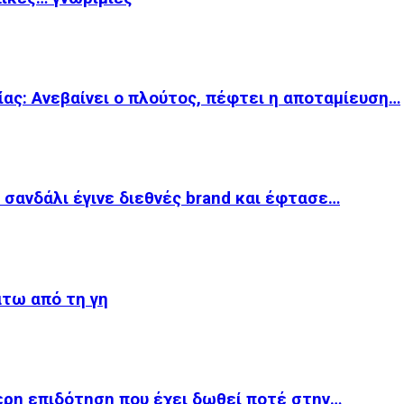
ας: Aνεβαίνει ο πλούτος, πέφτει η αποταμίευση…
 σανδάλι έγινε διεθνές brand και έφτασε…
άτω από τη γη
ερη επιδότηση που έχει δωθεί ποτέ στην…