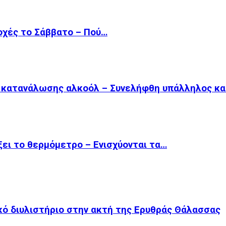
οχές το Σάββατο – Πού…
ω κατανάλωσης αλκοόλ – Συνελήφθη υπάλληλος κ
ξει το θερμόμετρο – Ενισχύονται τα…
κό διυλιστήριο στην ακτή της Ερυθράς Θάλασσας