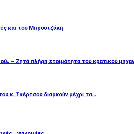
μές και του Μπρουτζάκη
ού» – Ζητά πλήρη ετοιμότητα του κρατικού μηχα
του κ. Σκέρτσου διαρκούν μέχρι τα…
πικές… γνωριμίες