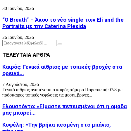
30 Ιουνίου, 2026
“O Breath” – Άκου το νέο single των Eli and the
Portraits με την Caterina Plexida
26 Ιουνίου, 2026
Search
Search
for:
ΤΕΛΕΥΤΑΙΑ ΑΡΘΡΑ
Καιρός: Γενικά αίθριος με τοπικές βροχές στα
ορεινά...
7 Αυγούστου, 2026
Γενικά αίθριος αναμένεται ο καιρός σήμερα Παρασκευή 07/8 με
πρόσκαιρες τοπικές νεφώσεις τις μεσημβρινές...
Ελουστόντο: «Είμαστε πεπεισμένοι ότι η ομάδα
μας μπορεί...
Κυψέλη: «Την βρήκα πεσμένη στο μπάνιο,