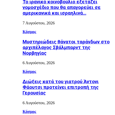
Το ιρανικό κοινοβούλιο εξετάζει
νομοσχέδιο που θα απαγορεύει σε
αμερικανικά και ισραηλινά…
7 Αυγούστου, 2026
Κόσμος
Μυστηριώδεις θάνατοι ταράνδων στο
αρχιπέλαγος Σβάλμπαρντ της
Νορβηγίας
6 Αυγούστου, 2026
Κόσμος
Διώξεις κατά του γιατρού Άντονι
Φάουτσι προτείνει επιτροπή της
Γερουσίας
6 Αυγούστου, 2026
Κόσμος