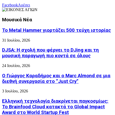
Facebook
Αρέσει
Μουσικά Νέα
Το Metal Hammer γιορτάζει 500 τεύχη ιστορίας
31 Ιουλίου, 2026
DJSA: Η σχολή που φέρνει το DJing και τη
μουσική παραγωγή πιο κοντά σε όλους
24 Ιουλίου, 2026
Ο Γιώργος Καραδήμος και ο Marc Almond σε μια
διεθνή συνεργασία στο “Just Cry”
3 Ιουλίου, 2026
Ελληνική τεχνολογία διακρίνεται παγκοσμίως:
Το Brainfood Cloud κατακτά το Global Impact
Award στο World Startup Fest