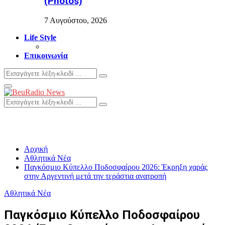
(Photos)
7 Αυγούστου, 2026
Life Style
Επικοινωνία
Search
Search
for:
Primary
Menu
Search
Search
for:
Αρχική
Αθλητικά Νέα
Παγκόσμιο Κύπελλο Ποδοσφαίρου 2026: Έκρηξη χαράς
στην Αργεντινή μετά την τεράστια ανατροπή
Αθλητικά Νέα
Παγκόσμιο Κύπελλο Ποδοσφαίρου