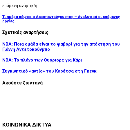
επόμενη ανάρτηση
Τι ημέρα πέφτει ο Δεκαπενταύγουστος – Αναλυτικά οι επόμενες
αργίες
Σχετικές αναρτήσεις
NBA: Ποια ομάδα είναι το φαβορί για την απόκτηση του
Γιάννη Αντετοκούνμπο
NBA: Το πλάνο των Ουόριορς για Κάρι
Συγκινητικό «αντίο» του Καρέτσα στη Γκενκ
Ακούστε ζωντανά
ΚΟΙΝΩΝΙΚΑ ΔΙΚΤΥΑ